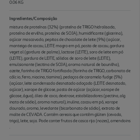
0.06 KG
Ingredientes/Composição
mistura de proteínas (32%) (proteína de TRIGO hidrolisada,
proteína de ervilha, proteína de SOJA), humidificante (glicerina),
açúcar mascavado, pepitas de chocolate de leite (9%) (açúcar,
manteiga de cacau, LEITE magro em pó, pasta de cacau, gordura
veget al (gordura de palma), lactose (LEITE), soro de leite em pó
(LEITE), gordura de LEITE, sólidos de soro de leite (LEITE),
emulsionante (lecitina de SOJA), aroma natural de baunilha),
azeite, farinha de TRIGO fortificada (farinha de TRIGO, carbonato de
cálc io, ferro, niacina, tiamina), pedaços de caramelo fudge (5%)
(açúcar, leite condensado desnatado adoçado (LEITE desnatado,
açúcar), xarope de glicose, pasta de açúcar (açúcar, xarope de
glicose, água), óleo de coco, dextrose, estabilizadores (pectina, alg
inato de sódio), aroma natural), inulina, cacau em pó, xarope
dourado, aroma, levedante (bicarbonato de sódio), extrato de
malte de CEVADA. Contém cereais que contêm glúten (cevada,
trigo), leite, soja. Pode conter frutos de casca rija (nozes), amendoins
.