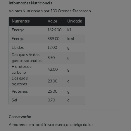
Informações Nutricionais
Valores Nutricionais por: 100 Gramas :Preparado
Nutrientes
Valor
Unidade
Energia
1626.00
kJ
Energia
389.00
kcal
Lípidos
12.00
g
Dos quais ácidos
3.50
g
gordos saturados
Hidratos de
42.00
g
carbono
Dos quais
23.00
g
açúcares
Proteínas
25.00
g
Sal
0.70
g
Conservação
Armazenar em local fresco e seco, ao abrigo da luz