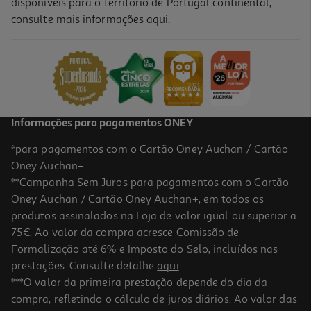
disponíveis para o território de Portugal continental,
consulte mais informações
aqui
.
Filled Cookie Myprotein Choco E Caramelo Salgado 75g
42.13 €/Kg
3,16 €
Informações para pagamentos ONEY
*para pagamentos com o Cartão Oney Auchan / Cartão
Oney Auchan+.
**Campanha Sem Juros para pagamentos com o Cartão
Oney Auchan / Cartão Oney Auchan+, em todos os
produtos assinalados na Loja de valor igual ou superior a
75€. Ao valor da compra acresce Comissão de
Formalização até 6% e Imposto do Selo, incluídos nas
prestações. Consulte detalhe
aqui
.
Filled Cookie Myprotein Choco Chip 75g
***O valor da primeira prestação depende do dia da
compra, refletindo o cálculo de juros diários. Ao valor das
4.21 €/Kg