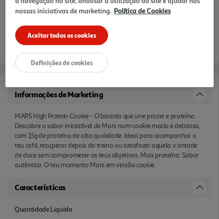
a navegação no site, analisar a utilização do site e ajudar nas
nossas iniciativas de marketing.
Política de Cookies
Aceitar todos os cookies
Definições de cookies
Informações de Marketing
MARS High Protein Cookie - O biscoito que une prazer e proteína.
Descobre o sabor irresistível de Mars num cookie macio e delicioso,
com 15g de proteína de alta qualidade. Ideal para acompanhar o
teu café, recuperar depois do treino ou satisfazer aquela v ontade
de doce sem comprometer os teus objetivos. Mais proteína. Sabor
autêntico. O teu momento Mars em versão cookie.
Características
Quantidade Liquida