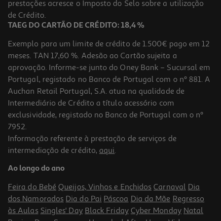
prestações acresce o Imposto do Selo sobre a utilização
3,16 €
de Crédito.
TAEG DO CARTÃO DE CRÉDITO: 18,4 %
Exemplo para um limite de crédito de 1.500€ pago em 12
meses. TAN 17,60 %. Adesão ao Cartão sujeita a
aprovação. Informe-se junto do Oney Bank – Sucursal em
Portugal, registado no Banco de Portugal com o nº 881. A
Auchan Retail Portugal, S.A. atua na qualidade de
Intermediário de Crédito a título acessório com
-10%
exclusividade, registado no Banco de Portugal com o nº
7952.
Informação referente à prestação de serviços de
intermediação de crédito,
aqui
.
Snack Goldnutrition Nut Butter Energy Peanut 40 G
Ao longo do ano
44.75 €/Kg
Price reduced from
to
1,99 €
Feira do Bebé
Queijos, Vinhos e Enchidos
Carnaval
Dia
1,79 €
dos Namorados
Dia do Pai
Páscoa
Dia da Mãe
Regresso
Promoção
às Aulas
Singles' Day
Black Friday
Cyber Monday
Natal