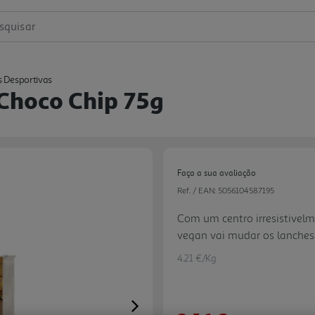
squisar
s Desportivas
 Choco Chip 75g
Faça a sua avaliação
Ref. / EAN:
5056104587195
Com um centro irresistivelm
vegan vai mudar os lanches
uma massa deliciosamente ri
4.21 €/Kg
tem elevado teor de proteín
Next