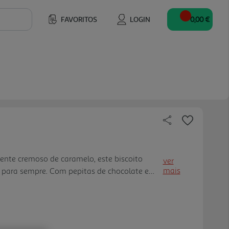
FAVORITOS
LOGIN
0,00 €
ente cremoso de caramelo, este biscoito
ver
mais
 para sempre. Com pepitas de chocolate e
ca, é quasde difícil acreditar que este mimo
a e pouco açúcar.