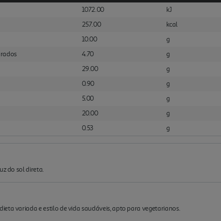
1072.00
kJ
257.00
kcal
10.00
g
urados
4.70
g
29.00
g
0.90
g
5.00
g
20.00
g
0.53
g
z do sol direta.
eta variada e estilo de vida saudáveis, apto para vegetarianos.