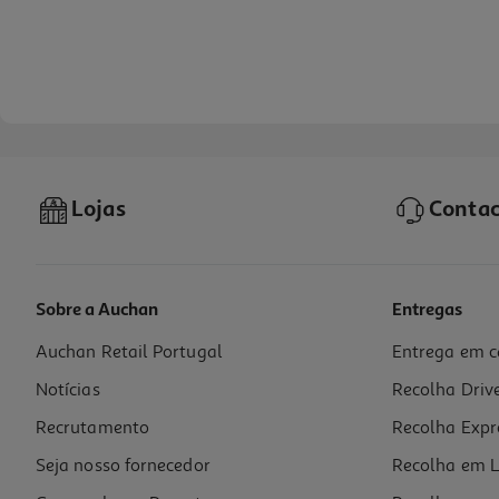
Lojas
Contac
Sobre a Auchan
Entregas
Auchan Retail Portugal
Entrega em c
Brownie Myprotein Milk Chocolate Chunk 75g
Notícias
Recolha Driv
3.45 €/Kg
Recrutamento
Recolha Expr
2,59 €
Seja nosso fornecedor
Recolha em L