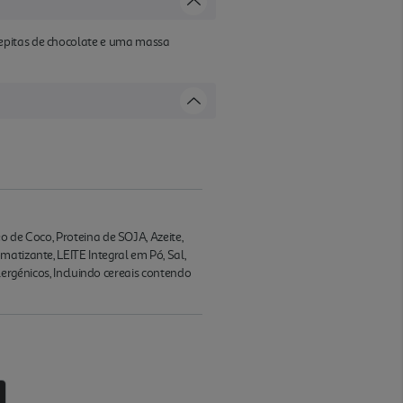
pepitas de chocolate e uma massa
o de Coco, Proteina de SOJA, Azeite,
atizante, LEITE Integral em Pó, Sal,
énicos, Incluindo cereais contendo