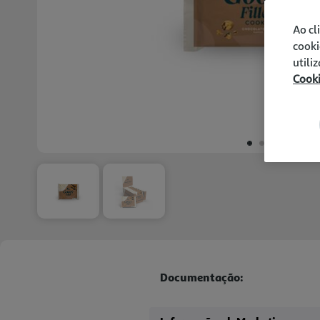
Ao cl
cooki
utili
Cook
Documentação: