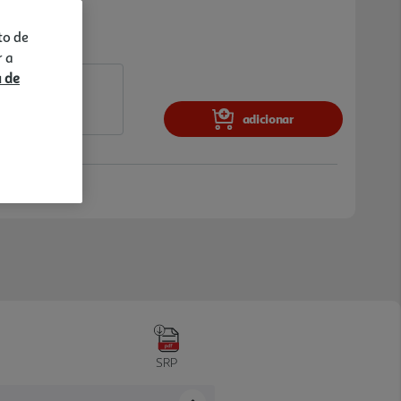
to de
r a
a de
adicionar
SRP