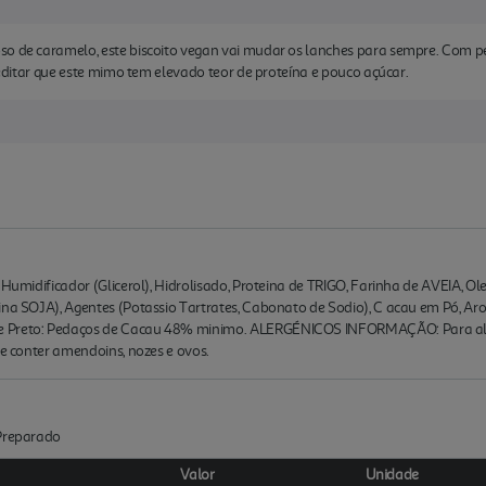
so de caramelo, este biscoito vegan vai mudar os lanches para sempre. Com 
creditar que este mimo tem elevado teor de proteína e pouco açúcar.
 Humidificador (Glicerol), Hidrolisado, Proteina de TRIGO, Farinha de AVEIA, Ole
ina SOJA), Agentes (Potassio Tartrates, Cabonato de Sodio), C acau em Pó, Arom
e Preto: Pedaços de Cacau 48% minimo. ALERGÉNICOS INFORMAÇÃO: Para alerg
de conter amendoins, nozes e ovos.
 Preparado
Valor
Unidade