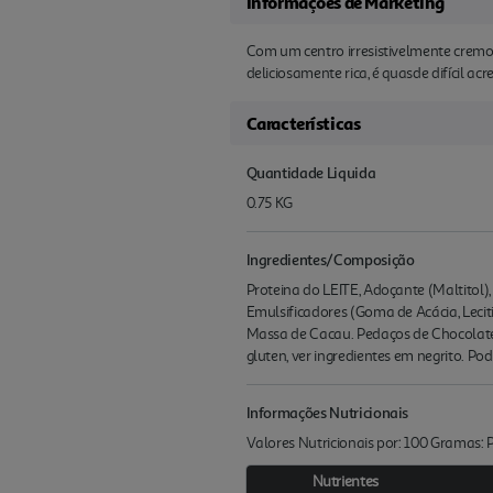
Informações de Marketing
Com um centro irresistivelmente cremo
deliciosamente rica, é quasde difícil a
Características
Quantidade Liquida
0.75 KG
Ingredientes/Composição
Proteina do LEITE, Adoçante (Maltitol),
Emulsificadores (Goma de Acácia, Lecit
Massa de Cacau. Pedaços de Chocolat
gluten, ver ingredientes em negrito. Po
Informações Nutricionais
Valores Nutricionais por: 100 Gramas:
Nutrientes