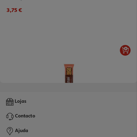
3,75 €
5.0
(1)
Barra Prozis Nutzer Avelã E Chocolate 45 G
Lojas
33.11 €/Kg
Contacto
1,49 €
Ajuda