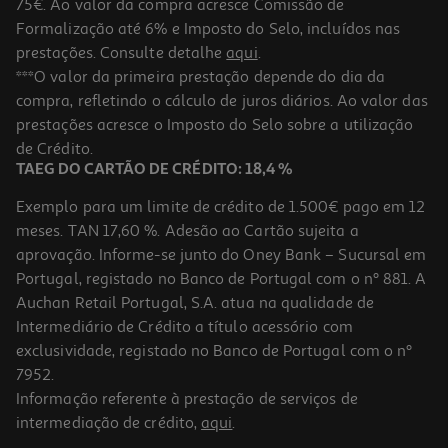
75€. Ao valor da compra acresce Comissão de
Formalização até 6% e Imposto do Selo, incluídos nas
prestações. Consulte detalhe
aqui
.
Barra Zumub Iogurte 35g
***O valor da primeira prestação depende do dia da
compra, refletindo o cálculo de juros diários. Ao valor das
51.14 €/Kg
prestações acresce o Imposto do Selo sobre a utilização
1,79 €
de Crédito.
TAEG DO CARTÃO DE CRÉDITO: 18,4 %
Exemplo para um limite de crédito de 1.500€ pago em 12
meses. TAN 17,60 %. Adesão ao Cartão sujeita a
aprovação. Informe-se junto do Oney Bank – Sucursal em
Portugal, registado no Banco de Portugal com o nº 881. A
Auchan Retail Portugal, S.A. atua na qualidade de
Intermediário de Crédito a título acessório com
exclusividade, registado no Banco de Portugal com o nº
7952.
Informação referente à prestação de serviços de
intermediação de crédito,
aqui
.
Wafer Zumub Coco 35g