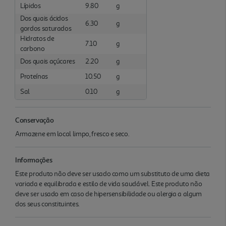
Lípidos
9.80
g
Dos quais ácidos
6.30
g
gordos saturados
Hidratos de
7.10
g
carbono
Dos quais açúcares
2.20
g
Proteínas
10.50
g
Sal
0.10
g
Conservação
Armazene em local limpo, fresco e seco.
Informações
Este produto não deve ser usado como um substituto de uma dieta
variada e equilibrada e estilo de vida saudável. Este produto não
deve ser usado em caso de hipersensibilidade ou alergia a algum
dos seus constituintes.