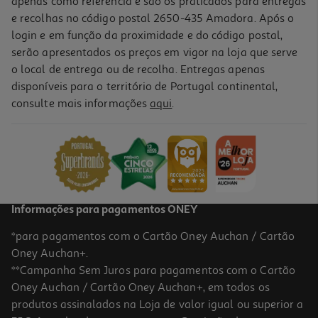
apenas como referência e são os praticados para entregas
e recolhas no código postal 2650-435 Amadora. Após o
login e em função da proximidade e do código postal,
serão apresentados os preços em vigor na loja que serve
o local de entrega ou de recolha. Entregas apenas
disponíveis para o território de Portugal continental,
consulte mais informações
aqui
.
Barra Proteina M&m's Chocolate 51g
78.24 €/Kg
3,99 €
Informações para pagamentos ONEY
*para pagamentos com o Cartão Oney Auchan / Cartão
Oney Auchan+.
**Campanha Sem Juros para pagamentos com o Cartão
Oney Auchan / Cartão Oney Auchan+, em todos os
produtos assinalados na Loja de valor igual ou superior a