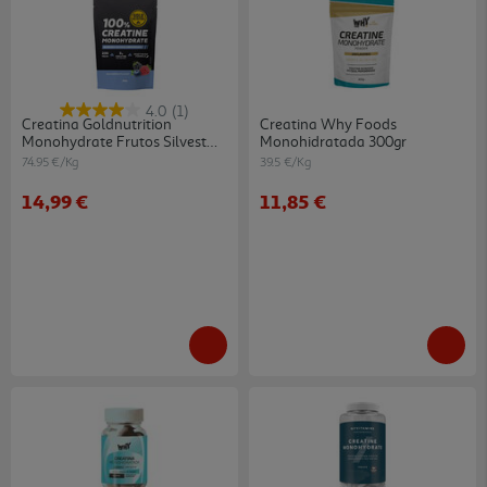
4.0
(1)
Creatina Goldnutrition
Creatina Why Foods
Monohydrate Frutos Silvest
Monohidratada 300gr
200g
74.95 €/Kg
39.5 €/Kg
14,99 €
11,85 €