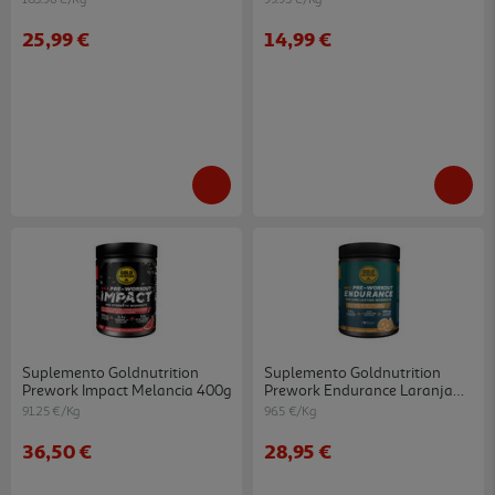
25,99 €
14,99 €
Suplemento Goldnutrition
Suplemento Goldnutrition
Prework Impact Melancia 400g
Prework Endurance Laranja
300g
91.25 €/Kg
96.5 €/Kg
36,50 €
28,95 €