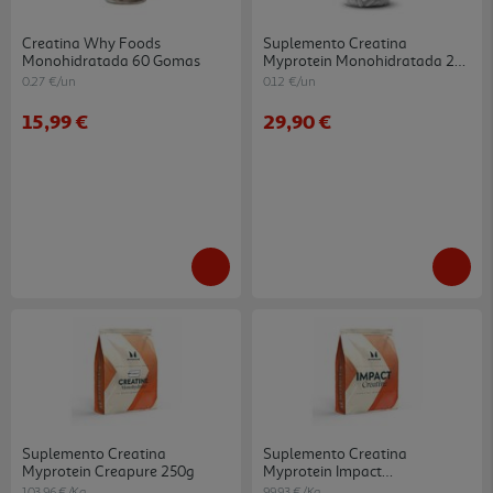
Creatina Why Foods
Suplemento Creatina
Monohidratada 60 Gomas
Myprotein Monohidratada 250
Comprimidos
0.27 €/un
0.12 €/un
15,99 €
29,90 €
Suplemento Creatina
Suplemento Creatina
Myprotein Creapure 250g
Myprotein Impact
Monohydrate 150g
103.96 €/Kg
99.93 €/Kg