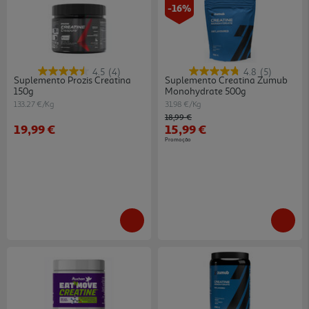
-16%
4.5
(4)
4.8
(5)
Suplemento Prozis Creatina
Suplemento Creatina Zumub
150g
Monohydrate 500g
133.27 €/Kg
31.98 €/Kg
Price reduced from
to
18,99 €
19,99 €
15,99 €
Promoção