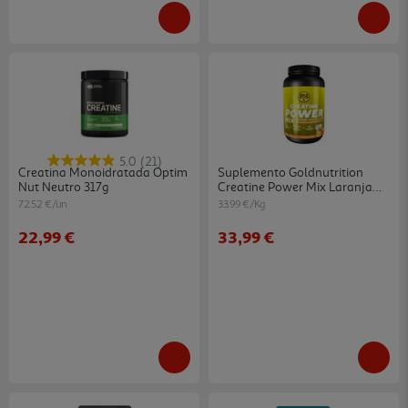
5.0
(21)
Creatina Monoidratada Optim
Suplemento Goldnutrition
Nut Neutro 317g
Creatine Power Mix Laranja
Manga 1kg
72.52 €/un
33.99 €/Kg
22,99 €
33,99 €