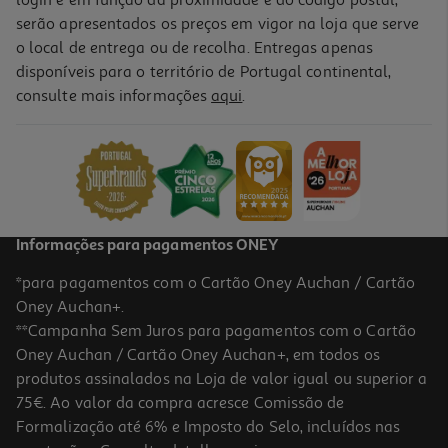
login e em função da proximidade e do código postal,
serão apresentados os preços em vigor na loja que serve
o local de entrega ou de recolha. Entregas apenas
disponíveis para o território de Portugal continental,
consulte mais informações
aqui
.
Informações para pagamentos ONEY
*para pagamentos com o Cartão Oney Auchan / Cartão
Oney Auchan+.
**Campanha Sem Juros para pagamentos com o Cartão
Oney Auchan / Cartão Oney Auchan+, em todos os
produtos assinalados na Loja de valor igual ou superior a
75€. Ao valor da compra acresce Comissão de
Formalização até 6% e Imposto do Selo, incluídos nas