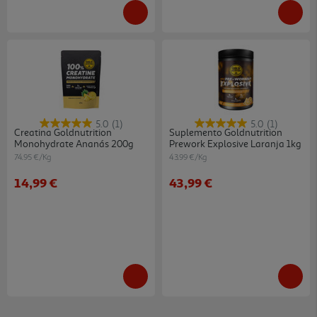
5.0
(1)
5.0
(1)
Creatina Goldnutrition
Suplemento Goldnutrition
Monohydrate Ananás 200g
Prework Explosive Laranja 1kg
74.95 €/Kg
43.99 €/Kg
14,99 €
43,99 €