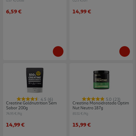
0.37 €/Dose
0.25 €/un
6,59 €
14,99 €
4.5
(6)
5.0
(23)
Creatine Goldnutrition Sem
Creatina Monoidratada Optim
Sabor 200g
Nut Neutro 187g
74.95 €/Kg
85.51 €/Kg
14,99 €
15,99 €