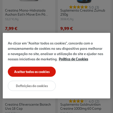
5.0
(3)
Creatina Mono-Hidratada
Suplemento Creatina Zumub
Auchan Eat'n Move Em Pó
250g
150g
53.27 €/Kg
39.96 €/Kg
7,99 €
9,99 €
Ao clicar em "Aceitar todos os cookies", concorda com o
armazenamento de cookies no seu dispositivo para melhorar
a navegação no site, analisar a utilização do site e ajudar nas
nossas iniciativas de marketing.
Política de Cookies
Aceitar todos os cookies
Definições de cookies
4.0
(2)
Creatina Efeverscente Biotech
Suplemento Goldnutrition
Uva 18 Cap
Creatine 1000mg 60 Comp