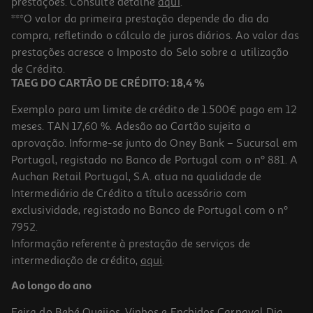
prestações. Consulte detalhe
aqui
.
***O valor da primeira prestação depende do dia da
compra, refletindo o cálculo de juros diários. Ao valor das
prestações acresce o Imposto do Selo sobre a utilização
de Crédito.
TAEG DO CARTÃO DE CRÉDITO: 18,4 %
Exemplo para um limite de crédito de 1.500€ pago em 12
meses. TAN 17,60 %. Adesão ao Cartão sujeita a
aprovação. Informe-se junto do Oney Bank – Sucursal em
Portugal, registado no Banco de Portugal com o nº 881. A
Auchan Retail Portugal, S.A. atua na qualidade de
Intermediário de Crédito a título acessório com
exclusividade, registado no Banco de Portugal com o nº
7952.
Informação referente à prestação de serviços de
intermediação de crédito,
aqui
.
Ao longo do ano
Feira do Bebé
Queijos, Vinhos e Enchidos
Carnaval
Dia