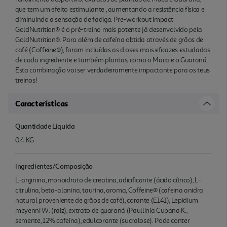
que tem um efeito estimulante , aumentando a resistência física e
diminuindo a sensação de fadiga. Pre-workout Impact
GoldNutrition® é o pré-treino mais potente já desenvolvido pela
GoldNutrition®. Para além de cafeína obtida através de grãos de
café (Coffeine®), foram incluídas as d oses mais eficazes estudadas
de cada ingrediente e também plantas, como a Maca e o Guaraná.
Esta combinação vai ser verdadeiramente impactante para os teus
treinos!
Características
Quantidade Liquida
0.4 KG
Ingredientes/Composição
L-arginina, monoidrato de creatina, adicificante (ácido cítrico), L-
citrulina, beta-alanina, taurina, aroma, Coffeine® (cafeina anidra
natural proveniente de grãos de café), corante (E141), Lepidium
meyenni W. (raiz), extrato de guaraná (Paullinia Cupana K.,
semente, 12% cafeína), edulcorante (sucralose). Pode conter