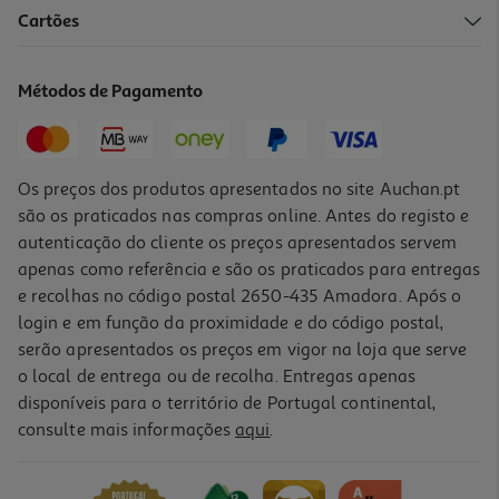
Cartões
Suplemento Goldnutrition Prework Endurance Laranja 300g
96.5 €/Kg
Métodos de Pagamento
28,95 €
Os preços dos produtos apresentados no site Auchan.pt
são os praticados nas compras online. Antes do registo e
autenticação do cliente os preços apresentados servem
apenas como referência e são os praticados para entregas
e recolhas no código postal 2650-435 Amadora. Após o
login e em função da proximidade e do código postal,
serão apresentados os preços em vigor na loja que serve
o local de entrega ou de recolha. Entregas apenas
disponíveis para o território de Portugal continental,
5.0
(29)
consulte mais informações
aqui
.
Pre Workout Optim Nut Maça Verde 330g
90.88 €/Kg