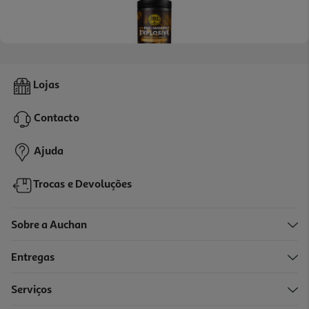
5.0
(1)
Suplemento Goldnutrition Prework Explosive Laranja 1kg
Lojas
43.99 €/Kg
Contacto
43,99 €
Ajuda
Trocas e Devoluções
Sobre a Auchan
Entregas
Serviços