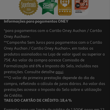
29,99 €
Informações para pagamentos ONEY
*para pagamentos com o Cartão Oney Auchan / Cartão
Oney Auchan+.
**Campanha Sem Juros para pagamentos com o Cartão
Oney Auchan / Cartão Oney Auchan+, em todos os
produtos assinalados na Loja de valor igual ou superior a
75€. Ao valor da compra acresce Comissão de
Formalização até 6% e Imposto do Selo, incluídos nas
prestações. Consulte detalhe
aqui
.
Pré-Treino Myprotein Manga Laranja Maracuja 150g
***O valor da primeira prestação depende do dia da
compra, refletindo o cálculo de juros diários. Ao valor das
99.93 €/Kg
prestações acresce o Imposto do Selo sobre a utilização
14,99 €
de Crédito.
TAEG DO CARTÃO DE CRÉDITO: 18,4 %
Exemplo para um limite de crédito de 1.500€ pago em 12