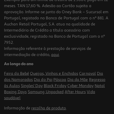
meses. TAN 17,60 %. Adesão ao Cartão sujeita a
aprovação. Informe-se junto do Oney Bank – Sucursal em
Portugal, registado no Banco de Portugal com o nº 881. A
Auchan Retail Portugal, S.A. atua na qualidade de
Intermediário de Crédito a título acessório com
exclusividade, registado no Banco de Portugal com o nº
7952.
Informação referente à prestação de serviços de
intermediação de crédito,
aqui
.
Pré-Treino Myprotein Origin Framboesa 600g
Ao longo do ano
49.83 €/Kg
Feira do Bebé
Queijos, Vinhos e Enchidos
Carnaval
Dia
29,90 €
dos Namorados
Dia do Pai
Páscoa
Dia da Mãe
Regresso
às Aulas
Singles' Day
Black Friday
Cyber Monday
Natal
Boxing Days
Samsung Unpacked
After Hours
Vida
saudável
Informação de
recolha de produto
.