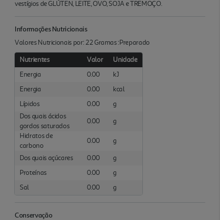
vestígios de GLÚTEN, LEITE, OVO, SOJA e TREMOÇO.
Informações Nutricionais
Valores Nutricionais por: 22 Gramas :Preparado
Nutrientes
Valor
Unidade
Energia
0.00
kJ
Energia
0.00
kcal
Lípidos
0.00
g
Dos quais ácidos
0.00
g
gordos saturados
Hidratos de
0.00
g
carbono
Dos quais açúcares
0.00
g
Proteínas
0.00
g
Sal
0.00
g
Conservação