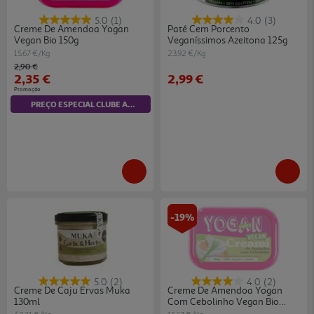
5.0
(1)
4.0
(3)
Creme De Amendoa Yogan
Paté Cem Porcento
Vegan Bio 150g
Veganíssimos Azeitona 125g
15.67 €/Kg
23.92 €/Kg
Price reduced from
to
2,90 €
2,35 €
2,99 €
Promoção
PREÇO ESPECIAL CLUBE AUCHAN
-19%
5.0
(2)
4.0
(2)
Creme De Caju Ervas Muka
Creme De Amendoa Yogan
130ml
Com Cebolinho Vegan Bio
150g