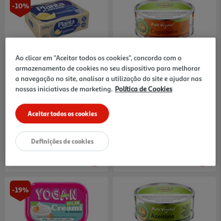
-10%
4.9
(8)
4.2
(5)
Planteiga Planta Com Sal
Paté Cem Porcento
Ao clicar em "Aceitar todos os cookies", concorda com o
Vegan Emb.papel 250g
Veganíssimos Cogumelos 125g
armazenamento de cookies no seu dispositivo para melhorar
7.88 €/Kg
23.92 €/Kg
a navegação no site, analisar a utilização do site e ajudar nas
Price reduced from
to
2,19 €
nossas iniciativas de marketing.
Política de Cookies
1,97 €
2,99 €
Promoção
Aceitar todos os cookies
Definições de cookies
-19%