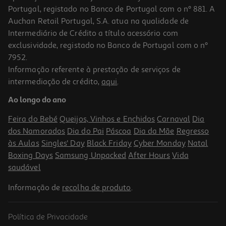
Portugal, registado no Banco de Portugal com o nº 881. A
Auchan Retail Portugal, S.A. atua na qualidade de
Intermediário de Crédito a título acessório com
exclusividade, registado no Banco de Portugal com o nº
7952.
Informação referente à prestação de serviços de
intermediação de crédito,
aqui
.
Ao longo do ano
Feira do Bebé
Queijos, Vinhos e Enchidos
Carnaval
Dia
dos Namorados
Dia do Pai
Páscoa
Dia da Mãe
Regresso
às Aulas
Singles' Day
Black Friday
Cyber Monday
Natal
Boxing Days
Samsung Unpacked
After Hours
Vida
saudável
Informação de
recolha de produto
.
Política de Privacidade