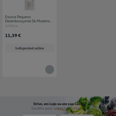
Escova Pequena
Desenbaraçante De Madeira
Natura&vegan Babyliss Un
11.39 €/un
11,39 €
Indisponível online
Drive, em Loja ou em sua Casa
Escolha para começar a comprar