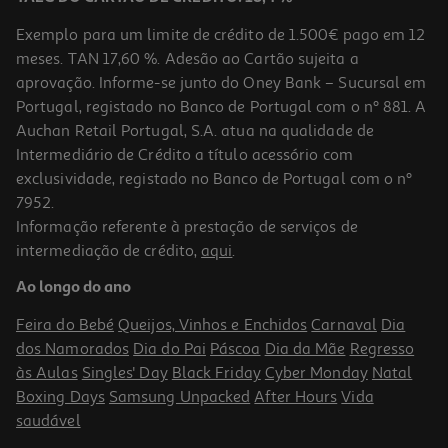
Exemplo para um limite de crédito de 1.500€ pago em 12
meses. TAN 17,60 %. Adesão ao Cartão sujeita a
aprovação. Informe-se junto do Oney Bank – Sucursal em
Portugal, registado no Banco de Portugal com o nº 881. A
Auchan Retail Portugal, S.A. atua na qualidade de
Intermediário de Crédito a título acessório com
exclusividade, registado no Banco de Portugal com o nº
7952.
Informação referente à prestação de serviços de
intermediação de crédito,
aqui
.
Ao longo do ano
Feira do Bebé
Queijos, Vinhos e Enchidos
Carnaval
Dia
dos Namorados
Dia do Pai
Páscoa
Dia da Mãe
Regresso
às Aulas
Singles' Day
Black Friday
Cyber Monday
Natal
Boxing Days
Samsung Unpacked
After Hours
Vida
saudável