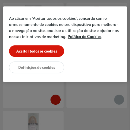
Ao clicar em "Aceitar todos os cookies", concorda com o
armazenamento de cookies no seu dispositivo para melhorar
a navegação no site, analisar a utilização do site e ajudar nas
nossas iniciativas de marketing.
Política de Cookies
Luva Vegan Aplicação
Mousse Vegan
Autobronzeador Dupla Face
Autobronzeadora Express
Sunkissed
Sunkissed 200ml
7 €/un
41.45 €/Lt
Aceitar todos os cookies
7,00 €
8,29 €
Definições de cookies
Indisponível online