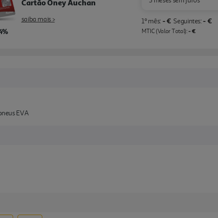
3 meses sem juros
Cartão Oney Auchan
saiba mais >
- €
- €
1º mês:
Seguintes:
,4%
- €
MTIC (Valor Total):
, pneus EVA