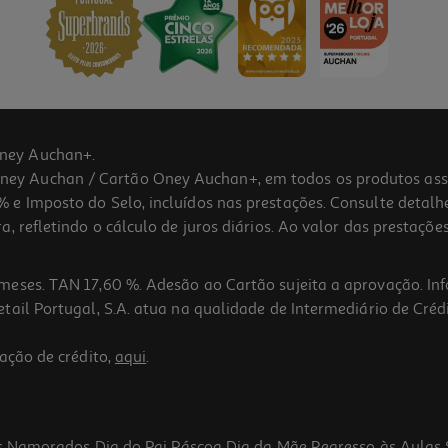
ney Auchan+.
 Auchan / Cartão Oney Auchan+, em todos os produtos assina
 e Imposto do Selo, incluídos nas prestações. Consulte detal
 refletindo o cálculo de juros diários. Ao valor das prestações
meses. TAN 17,60 %. Adesão ao Cartão sujeita a aprovação. In
ail Portugal, S.A. atua na qualidade de Intermediário de Crédi
ação de crédito,
aqui
.
s Namorados
Dia do Pai
Páscoa
Dia da Mãe
Regresso às Aulas