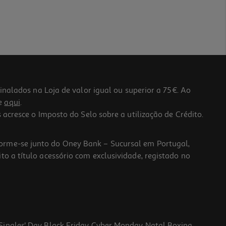
lados na Loja de valor igual ou superior a 75€. Ao
he
aqui
.
 acresce o Imposto do Selo sobre a utilização de Crédito.
forme-se junto do Oney Bank – Sucursal em Portugal,
to a título acessório com exclusividade, registado no
Singles' Day
Black Friday
Cyber Monday
Natal
Boxing