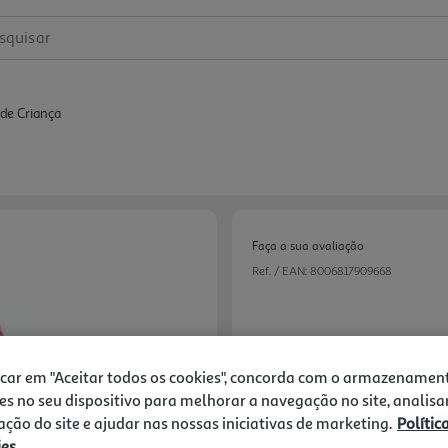
squisar
 de Criança
Faça a sua avaliação
Ref. / EAN:
8006817909668
112,99 €
icar em "Aceitar todos os cookies", concorda com o armazenamen
es no seu dispositivo para melhorar a navegação no site, analisa
Exclusivo online
zação do site e ajudar nas nossas iniciativas de marketing.
Polític
ies
Next