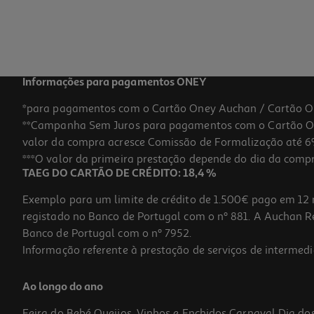
119,99 €
Informações para pagamentos ONEY
*para pagamentos com o Cartão Oney Auchan / Cartão O
**Campanha Sem Juros para pagamentos com o Cartão Oney
valor da compra acresce Comissão de Formalização até 6%
***O valor da primeira prestação depende do dia da compra,
TAEG DO CARTÃO DE CRÉDITO: 18,4 %
Exemplo para um limite de crédito de 1.500€ pago em 12 
registado no Banco de Portugal com o nº 881. A Auchan Ret
Banco de Portugal com o nº 7952.
Informação referente à prestação de serviços de intermedi
Bicicleta Frozen Toimsa R12''
Ao longo do ano
129.99 €/un
Feira do Bebé
Queijos, Vinhos e Enchidos
Carnaval
Dia do