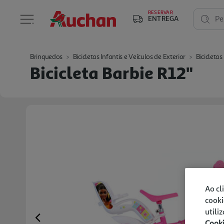
RESERVAR
ENTREGA
Pe
Brinquedos
Bicicletas Infantis e Veículos de Exterior
Bicicletas
Bicicleta Barbie R12"
Ao cl
cooki
utili
Cook
Previous