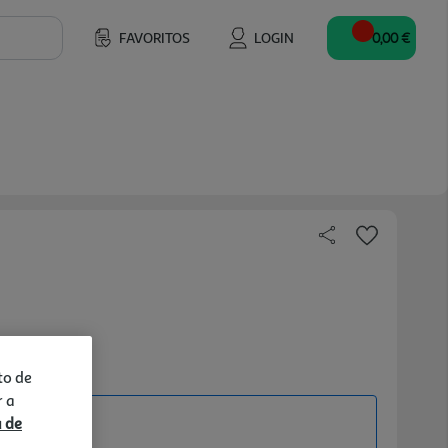
FAVORITOS
LOGIN
0,00 €
to de
r a
a de