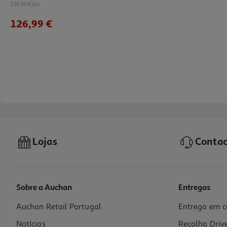
126.99 €/un
126,99 €
Lojas
Contac
Sobre a Auchan
Entregas
Auchan Retail Portugal
Entrega em c
Bicicleta Fantasy Rosa Com Rodas De Apoio Toimsa R12"
Notícias
Recolha Driv
99.99 €/un