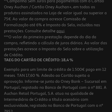
**Campanha Sem Juros para pagamentos com o Cartão
Oney Auchan / Cartão Oney Auchan+, em todos os
produtos assinalados na Loja de valor igual ou superior a
75€. Ao valor da compra acresce Comissão de
Formalização até 6% e Imposto do Selo, incluídos nas
prestações. Consulte detalhe
aqui
.
4.8
(43)
Lançador Loadout Nerf Shadowspeed Recon
***O valor da primeira prestação depende do dia da
compra, refletindo o cálculo de juros diários. Ao valor das
16.99 €/un
prestações acresce o Imposto do Selo sobre a utilização
16,99 €
de Crédito.
TAEG DO CARTÃO DE CRÉDITO: 18,4 %
Exemplo para um limite de crédito de 1.500€ pago em 12
meses. TAN 17,60 %. Adesão ao Cartão sujeita a
aprovação. Informe-se junto do Oney Bank – Sucursal em
Portugal, registado no Banco de Portugal com o nº 881. A
Auchan Retail Portugal, S.A. atua na qualidade de
Intermediário de Crédito a título acessório com
exclusividade, registado no Banco de Portugal com o nº
7952.