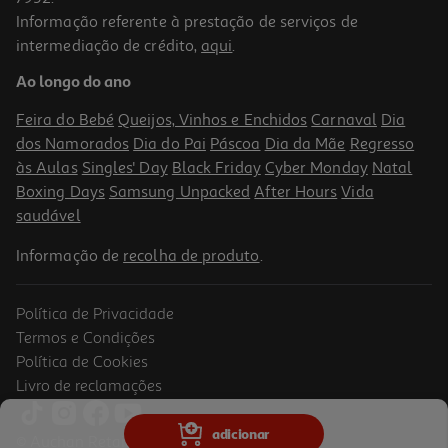
Informação referente à prestação de serviços de
intermediação de crédito,
aqui
.
Lançador Series Nerf Duo Pack
Ao longo do ano
12.99 €/un
Feira do Bebé
Queijos, Vinhos e Enchidos
Carnaval
Dia
12,99 €
dos Namorados
Dia do Pai
Páscoa
Dia da Mãe
Regresso
às Aulas
Singles' Day
Black Friday
Cyber Monday
Natal
Boxing Days
Samsung Unpacked
After Hours
Vida
saudável
Informação de
recolha de produto
.
Política de Privacidade
Termos e Condições
Política de Cookies
Livro de reclamações
Espada Espacial Com Luz
adicionar
© Auchan Retail Portugal