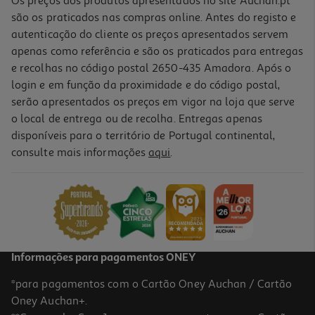
Os preços dos produtos apresentados no site Auchan.pt
são os praticados nas compras online. Antes do registo e
autenticação do cliente os preços apresentados servem
apenas como referência e são os praticados para entregas
e recolhas no código postal 2650-435 Amadora. Após o
login e em função da proximidade e do código postal,
serão apresentados os preços em vigor na loja que serve
o local de entrega ou de recolha. Entregas apenas
disponíveis para o território de Portugal continental,
consulte mais informações
aqui
.
N Series 20 Dardos N1 Nerf
4.99 €/un
4,99 €
Informações para pagamentos ONEY
*para pagamentos com o Cartão Oney Auchan / Cartão
Oney Auchan+.