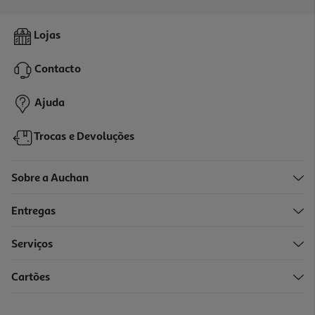
3.5
(6)
Pet Com Transportadora Modelos Sortidos
Lojas
19.98 €/un
Contacto
19,98 €
Ajuda
Trocas e Devoluções
Sobre a Auchan
Entregas
Serviços
3.3
(4)
Cartões
Cozinha Com Luz Som E Vapor One Two Fun 45x18x60cm
24.99 €/un