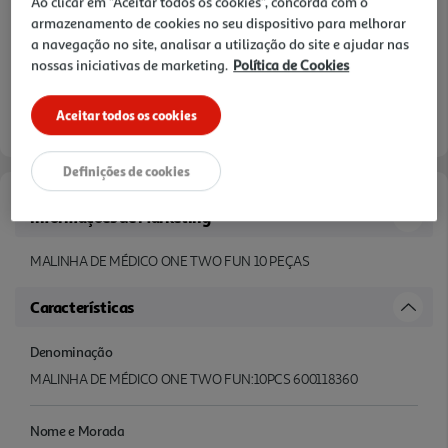
Ao clicar em "Aceitar todos os cookies", concorda com o
armazenamento de cookies no seu dispositivo para melhorar
a navegação no site, analisar a utilização do site e ajudar nas
nossas iniciativas de marketing.
Política de Cookies
Aceitar todos os cookies
Entrega estimada entre
06/08/2026 e 07/08/2026
Definições de cookies
Informações de Marketing
MALINHA DE MÉDICO ONE TWO FUN 10 PEÇAS
Características
Denominação
MALINHA DE MÉDICO ONE TWO FUN:10PCS 600118360
Nome e Morada