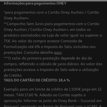
Informações para pagamentos ONEY
*para pagamentos com o Cartão Oney Auchan / Cartão
Oney Auchan+.
**Campanha Sem Juros para pagamentos com o Cartão
Oney Auchan / Cartão Oney Auchan+, em todos os
produtos assinalados na Loja de valor igual ou superior a
75€. Ao valor da compra acresce Comissão de
Formalização até 6% e Imposto do Selo, incluídos nas
prestações. Consulte detalhe
aqui
.
1.0
(1)
Transportadora Para Pet One Two Fun
***O valor da primeira prestação depende do dia da
compra, refletindo o cálculo de juros diários. Ao valor das
29.99 €/un
prestações acresce o Imposto do Selo sobre a utilização
29,99 €
de Crédito.
TAEG DO CARTÃO DE CRÉDITO: 18,4 %
Exemplo para um limite de crédito de 1.500€ pago em 12
meses. TAN 17,60 %. Adesão ao Cartão sujeita a
aprovação. Informe-se junto do Oney Bank – Sucursal em
Portugal, registado no Banco de Portugal com o nº 881. A