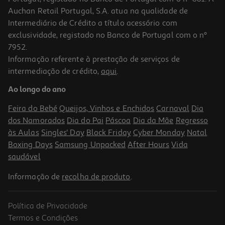
Auchan Retail Portugal, S.A. atua na qualidade de
Intermediário de Crédito a título acessório com
exclusividade, registado no Banco de Portugal com o nº
7952.
Informação referente à prestação de serviços de
5.0
(1)
intermediação de crédito,
aqui
.
Conjunto De Chá One Two Fun 26 Peças
Ao longo do ano
19.99 €/un
Feira do Bebé
Queijos, Vinhos e Enchidos
Carnaval
Dia
19,99 €
dos Namorados
Dia do Pai
Páscoa
Dia da Mãe
Regresso
às Aulas
Singles' Day
Black Friday
Cyber Monday
Natal
Boxing Days
Samsung Unpacked
After Hours
Vida
saudável
Informação de
recolha de produto
.
Política de Privacidade
Termos e Condições