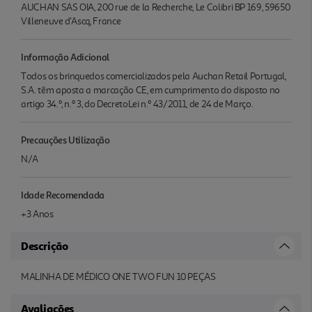
AUCHAN SAS OIA, 200 rue de la Recherche, Le Colibri BP 169, 59650
Villeneuve d'Ascq, France
Informação Adicional
Todos os brinquedos comercializados pela Auchan Retail Portugal,
S.A. têm aposta a marcação CE, em cumprimento do disposto no
artigo 34.º, n.º 3, do DecretoLei n.º 43/2011, de 24 de Março.
Precauções Utilização
N/A
Idade Recomendada
+3 Anos
Descrição
MALINHA DE MÉDICO ONE TWO FUN 10 PEÇAS
Avaliações