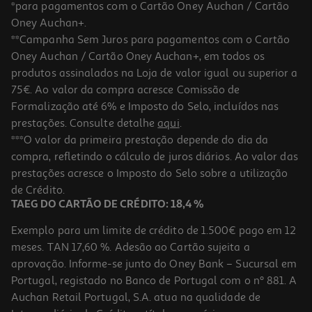
*para pagamentos com o Cartão Oney Auchan / Cartão
Oney Auchan+.
**Campanha Sem Juros para pagamentos com o Cartão
Oney Auchan / Cartão Oney Auchan+, em todos os
produtos assinalados na Loja de valor igual ou superior a
75€. Ao valor da compra acresce Comissão de
Formalização até 6% e Imposto do Selo, incluídos nas
prestações. Consulte detalhe
aqui
.
O Jogo Original Sabichão
***O valor da primeira prestação depende do dia da
compra, refletindo o cálculo de juros diários. Ao valor das
19.99 €/un
prestações acresce o Imposto do Selo sobre a utilização
19,99 €
de Crédito.
TAEG DO CARTÃO DE CRÉDITO: 18,4 %
Exemplo para um limite de crédito de 1.500€ pago em 12
meses. TAN 17,60 %. Adesão ao Cartão sujeita a
aprovação. Informe-se junto do Oney Bank – Sucursal em
Portugal, registado no Banco de Portugal com o nº 881. A
Auchan Retail Portugal, S.A. atua na qualidade de