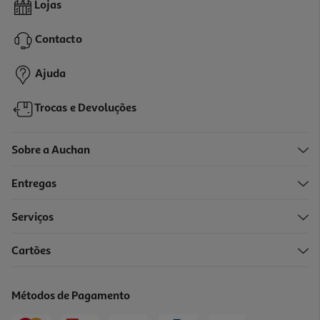
Jogo Eu Aprendo A Ler (mala De Letras)
Lojas
22.99 €/un
Contacto
22,99 €
Ajuda
Trocas e Devoluções
Sobre a Auchan
Entregas
Serviços
Cartões
Aprende As Letras Sabichão
8.99 €/un
Métodos de Pagamento
8,99 €