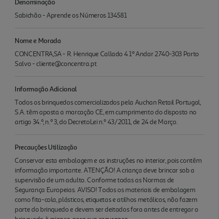
Denominação
Sabichão - Aprende os Números 134581
Nome e Morada
CONCENTRA,SA - R. Henrique Callado 4 1º Andar 2740-303 Porto
Salvo - cliente@concentra.pt
Informação Adicional
Todos os brinquedos comercializados pela Auchan Retail Portugal,
S.A. têm aposta a marcação CE, em cumprimento do disposto no
artigo 34.º, n.º 3, do DecretoLei n.º 43/2011, de 24 de Março.
Precauções Utilização
Conservar esta embalagem e as instruções no interior, pois contêm
informação importante. ATENÇÃO! A criança deve brincar sob a
supervisão de um adulto. Conforme todas as Normas de
Segurança Europeias. AVISO! Todos os materiais de embalagem
como fita-cola, plásticos, etiquetas e atilhos metálicos, não fazem
parte do brinquedo e devem ser deitados fora antes de entregar o