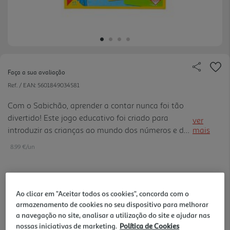
Faça a sua avaliação
Ref. / EAN:
5601849034581
Com o Sabichão, aprender a contar nunca foi tão
divertido! Este jogo educativo foi criado para
ver
introduzir as crianças ao mundo dos números e dos
mais
primeiros conceitos matemáticos, de forma simples
8.99 €/un
e envolvente. Combinando peças da mesma cor, os
mais pequeno s desenvolvem a lógica, a
capacidade de associação e a contagem, enquanto
8,99 €
brincam com o Sabichão!
Ao clicar em "Aceitar todos os cookies", concorda com o
armazenamento de cookies no seu dispositivo para melhorar
a navegação no site, analisar a utilização do site e ajudar nas
Notas de preparação
nossas iniciativas de marketing.
Política de Cookies