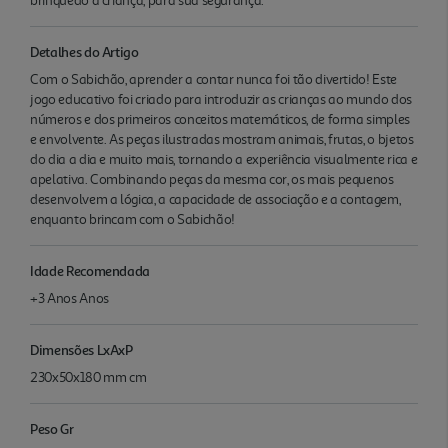
brinquedo à criança, para sua segurança.
Detalhes do Artigo
Com o Sabichão, aprender a contar nunca foi tão divertido! Este
jogo educativo foi criado para introduzir as crianças ao mundo dos
números e dos primeiros conceitos matemáticos, de forma simples
e envolvente. As peças ilustradas mostram animais, frutas, o bjetos
do dia a dia e muito mais, tornando a experiência visualmente rica e
apelativa. Combinando peças da mesma cor, os mais pequenos
desenvolvem a lógica, a capacidade de associação e a contagem,
enquanto brincam com o Sabichão!
Idade Recomendada
+3 Anos Anos
Dimensões LxAxP
230x50x180 mm cm
Peso Gr