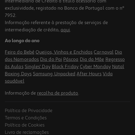
Intermediário de Crédito a título acessório com
exclusividade, registado no Banco de Portugal com o nº
7952.
Informação referente à prestação de serviços de
intermediação de crédito,
aqui
.
Desafios Interativos Sabichão
Ao longo do ano
19.99 €/un
Feira do Bebé
Queijos, Vinhos e Enchidos
Carnaval
Dia
19,99 €
dos Namorados
Dia do Pai
Páscoa
Dia da Mãe
Regresso
às Aulas
Singles' Day
Black Friday
Cyber Monday
Natal
Boxing Days
Samsung Unpacked
After Hours
Vida
saudável
Informação de
recolha de produto
.
Política de Privacidade
Termos e Condições
Política de Cookies
Livro de reclamações