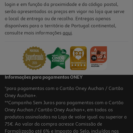
login e em função da proximidade e do código postal,
serão apresentados os preços em vigor na loja que serve
o local de entrega ou de recolha. Entregas apenas
disponíveis para o território de Portugal continental,
consulte mais informações
aqui
.
Informações para pagamentos ONEY
*para pagamentos com o Cartão Oney Auchan / Cartão
Oney Auchan+.
**Campanha Sem Juros para pagamentos com o Cartão
Oney Auchan / Cartão Oney Auchan+, em todos os
produtos assinalados na Loja de valor igual ou superior a
75€. Ao valor da compra acresce Comissão de
Formalização até 6% e Imposto do Selo, incluídos nas