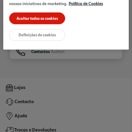
nossas iniciativas de marketing.
Política de Cookies
Ir para
Homepage
Aceitar todos os cookies
Veja os nossos
Folhetos
Definições de cookies
Contactos
Auchan
Lojas
Contacto
Ajuda
Trocas e Devoluções