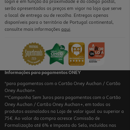
login e em função da proximidade e do código postal,
serão apresentados os preços em vigor na loja que serve
o local de entrega ou de recolha. Entregas apenas
disponíveis para o território de Portugal continental,
5.0
(1)
consulte mais informações
aqui
.
Livro De Actividades One Two Fun Leo
12.99 €/un
12,99 €
Informações para pagamentos ONEY
*para pagamentos com o Cartão Oney Auchan / Cartão
Oney Auchan+.
**Campanha Sem Juros para pagamentos com o Cartão
Oney Auchan / Cartão Oney Auchan+, em todos os
produtos assinalados na Loja de valor igual ou superior a
75€. Ao valor da compra acresce Comissão de
Formalização até 6% e Imposto do Selo, incluídos nas