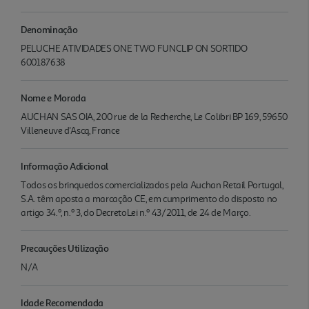
Denominação
PELUCHE ATIVIDADES ONE TWO FUNCLIP ON SORTIDO
600187638
Nome e Morada
AUCHAN SAS OIA, 200 rue de la Recherche, Le Colibri BP 169, 59650
Villeneuve d'Ascq, France
Informação Adicional
Todos os brinquedos comercializados pela Auchan Retail Portugal,
S.A. têm aposta a marcação CE, em cumprimento do disposto no
artigo 34.º, n.º 3, do DecretoLei n.º 43/2011, de 24 de Março.
Precauções Utilização
N/A
Idade Recomendada