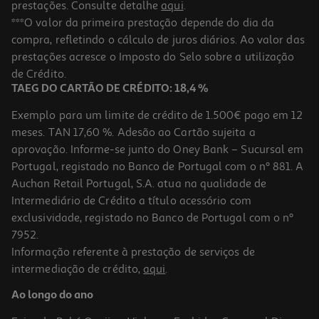
prestações. Consulte detalhe
aqui
.
5.0
(1)
Roca Unicórnio Baby Clementoni
***O valor da primeira prestação depende do dia da
compra, refletindo o cálculo de juros diários. Ao valor das
7.99 €/un
prestações acresce o Imposto do Selo sobre a utilização
7,99 €
de Crédito.
TAEG DO CARTÃO DE CRÉDITO: 18,4 %
Exemplo para um limite de crédito de 1.500€ pago em 12
meses. TAN 17,60 %. Adesão ao Cartão sujeita a
aprovação. Informe-se junto do Oney Bank – Sucursal em
Portugal, registado no Banco de Portugal com o nº 881. A
Auchan Retail Portugal, S.A. atua na qualidade de
Intermediário de Crédito a título acessório com
exclusividade, registado no Banco de Portugal com o nº
7952.
Informação referente à prestação de serviços de
intermediação de crédito,
aqui
.
Coelhinho Amigo Baby Clementoni
Ao longo do ano
16.99 €/un