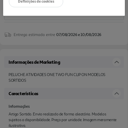
Definições de cookies
Entrega estimada entre
07/08/2026 e 10/08/2026
Informações de Marketing
PELUCHE ATIVIDADES ONE TWO FUN CLIP ON MODELOS
SORTIDOS
Características
Informações
Artigo Sortido. Envio realizado de forma aleatória. Modelos
sujeitos a disponibilidade. Preço por unidade. Imagem meramente
ilustrativa.