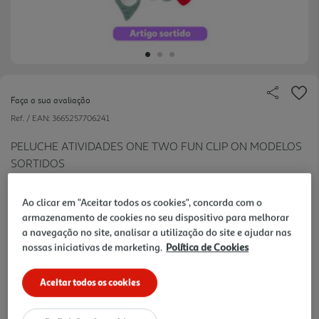
Faça a sua avaliação
Ref. / EAN:
3665257706241
PELUCHE ATIVIDADES ONE TWO FUN CLIP ON MODELOS
SORTIDOS
Ao clicar em "Aceitar todos os cookies", concorda com o
14.99 €/un
armazenamento de cookies no seu dispositivo para melhorar
a navegação no site, analisar a utilização do site e ajudar nas
nossas iniciativas de marketing.
Política de Cookies
14,99 €
Aceitar todos os cookies
Notas de preparação