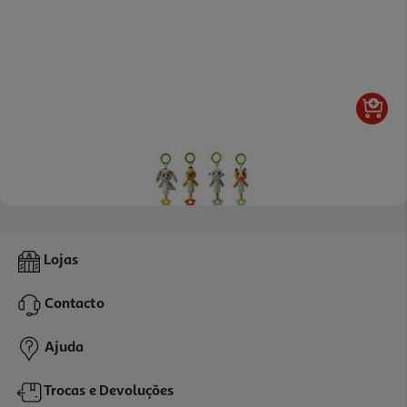
Roca De Peluche One Two Fun Modelos Sortidos
Lojas
5.99 €/un
Contacto
5,99 €
Ajuda
Trocas e Devoluções