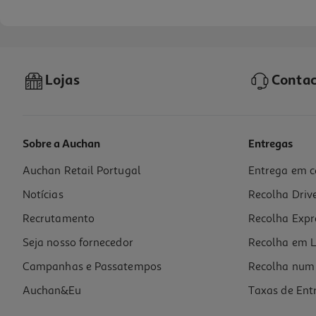
Lojas
Contac
Sobre a Auchan
Entregas
Auchan Retail Portugal
Entrega em c
Roca De Peluche One Two Fun Modelos Sortidos
Notícias
Recolha Driv
5.99 €/un
Recrutamento
Recolha Expr
5,99 €
Seja nosso fornecedor
Recolha em L
Campanhas e Passatempos
Recolha num 
Auchan&Eu
Taxas de Ent