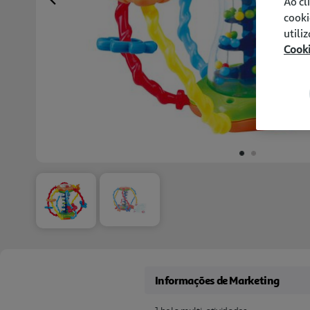
Ao cl
Previous
cooki
utili
Cook
Informações de Marketing