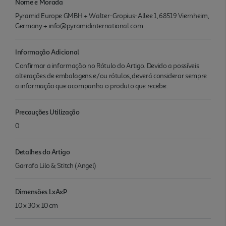
Nome e Morada
Pyramid Europe GMBH + Walter-Gropius-Allee 1, 68519 Viernheim,
Germany + info@pyramidinternational.com
Informação Adicional
Confirmar a informação no Rótulo do Artigo. Devido a possíveis
alterações de embalagens e/ou rótulos, deverá considerar sempre
a informação que acompanha o produto que recebe.
Precauções Utilização
0
Detalhes do Artigo
Garrafa Lilo & Stitch (Angel)
Dimensões LxAxP
10 x 30 x 10 cm