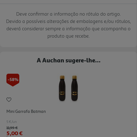
Deve confirmar a informação no rótulo do artigo.
Devido a possíveis alterações de embalagens e/ou rótulos,
deverá considerar sempre a informação que acompanha o
produto que recebe.
A Auchan sugere-lhe...
-58%
Mini Garrafa Batman
5 €/un
Price reduced from
to
11,99 €
5,00 €