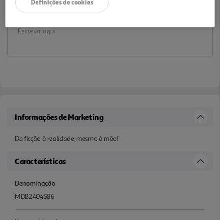
Definições de cookies
Notas de preparação
Informações de Marketing
Da ficção à realidade, mesmo à mão!
Características
Denominação
MDB2404586