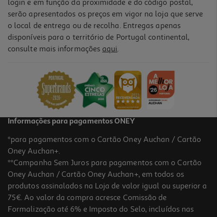
login e em função da proximidade e do código postal,
serão apresentados os preços em vigor na loja que serve
o local de entrega ou de recolha. Entregas apenas
disponíveis para o território de Portugal continental,
consulte mais informações
aqui
.
Garrafa Térmica Ac/dc
12.99 €/un
12,99 €
Informações para pagamentos ONEY
*para pagamentos com o Cartão Oney Auchan / Cartão
Oney Auchan+.
**Campanha Sem Juros para pagamentos com o Cartão
Oney Auchan / Cartão Oney Auchan+, em todos os
produtos assinalados na Loja de valor igual ou superior a
75€. Ao valor da compra acresce Comissão de
Formalização até 6% e Imposto do Selo, incluídos nas