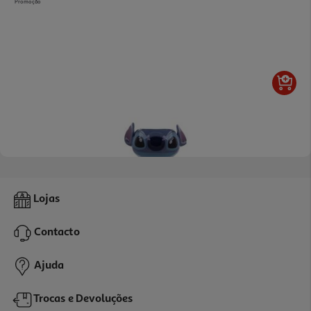
Promoção
Caneca Stitch 3d
Lojas
19.99 €/un
Contacto
19,99 €
Ajuda
Trocas e Devoluções