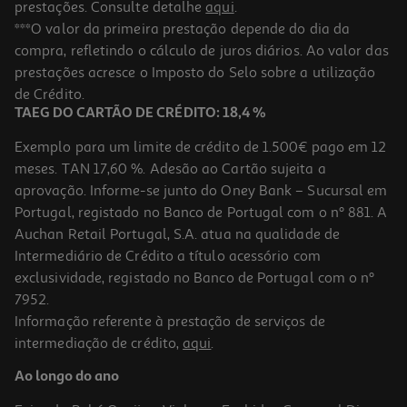
prestações. Consulte detalhe
aqui
.
Garrafa Térmica Stranger Things
***O valor da primeira prestação depende do dia da
compra, refletindo o cálculo de juros diários. Ao valor das
19.99 €/un
prestações acresce o Imposto do Selo sobre a utilização
19,99 €
de Crédito.
TAEG DO CARTÃO DE CRÉDITO: 18,4 %
Exemplo para um limite de crédito de 1.500€ pago em 12
meses. TAN 17,60 %. Adesão ao Cartão sujeita a
aprovação. Informe-se junto do Oney Bank – Sucursal em
Portugal, registado no Banco de Portugal com o nº 881. A
Auchan Retail Portugal, S.A. atua na qualidade de
Intermediário de Crédito a título acessório com
exclusividade, registado no Banco de Portugal com o nº
7952.
Informação referente à prestação de serviços de
intermediação de crédito,
aqui
.
Garrafa De Água Mario Big Up
Ao longo do ano
22.99 €/un