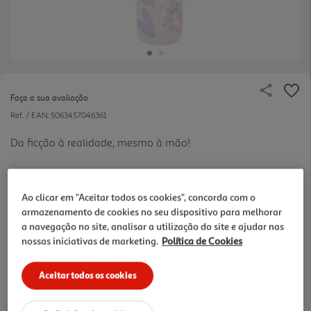
Faça a sua avaliação
Ref. / EAN:
5063457046361
Da ficção à realidade, mesmo à mão!
Ao clicar em "Aceitar todos os cookies", concorda com o
14.99 €/un
armazenamento de cookies no seu dispositivo para melhorar
a navegação no site, analisar a utilização do site e ajudar nas
-35%
nossas iniciativas de marketing.
Política de Cookies
Price reduced from
to
22,99 €
14,99 €
Aceitar todos os cookies
Promoção:
de 6/6/2026 a 31/8/2026