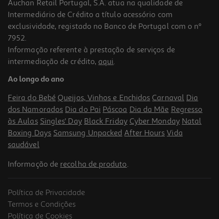
Auchan Retail Portugal, S.A. atua na qualidade de
Intermediário de Crédito a título acessório com
exclusividade, registado no Banco de Portugal com o nº
7952.
Informação referente à prestação de serviços de
intermediação de crédito,
aqui
.
Figura My Jersey Salah - Home - Liverpool
Ao longo do ano
19.99 €/un
Feira do Bebé
Queijos, Vinhos e Enchidos
Carnaval
Dia
19,99 €
dos Namorados
Dia do Pai
Páscoa
Dia da Mãe
Regresso
às Aulas
Singles' Day
Black Friday
Cyber Monday
Natal
Boxing Days
Samsung Unpacked
After Hours
Vida
saudável
Informação de
recolha de produto
.
Política de Privacidade
Termos e Condições
Política de Cookies