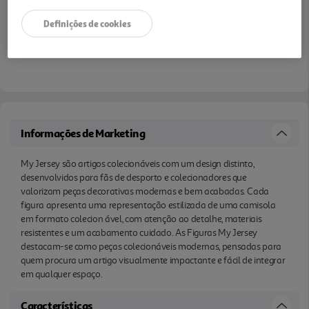
Definições de cookies
Informações de Marketing
My Jersey são artigos colecionáveis com um design distinto,
desenvolvidos para fãs de desporto e colecionadores que
valorizam peças decorativas modernas e bem acabadas. Cada
figura apresenta uma representação estilizada de uma camisola
em formato colecion ável, com atenção ao detalhe, materiais
resistentes e um acabamento cuidado. As Figuras My Jersey
destacam-se como peças colecionáveis modernas, pensadas para
quem procura um artigo visualmente impactante e fácil de integrar
em qualquer espaço.
Características