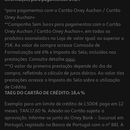
*para pagamentos com o Cartão Oney Auchan / Cartão
Oney Auchan+.
**Campanha Sem Juros para pagamentos com o Cartão
Oney Auchan / Cartão Oney Auchan+, em todos os
produtos assinalados na Loja de valor igual ou superior a
75€. Ao valor da compra acresce Comissão de
Formalização até 6% e Imposto do Selo, incluídos nas
prestações. Consulte detalhe
aqui
.
Figura My Jersey Lewandowski-Home Fcb
***O valor da primeira prestação depende do dia da
compra, refletindo o cálculo de juros diários. Ao valor das
19.99 €/un
prestações acresce o Imposto do Selo sobre a utilização
19,99 €
de Crédito.
TAEG DO CARTÃO DE CRÉDITO: 18,4 %
Exemplo para um limite de crédito de 1.500€ pago em 12
meses. TAN 17,60 %. Adesão ao Cartão sujeita a
aprovação. Informe-se junto do Oney Bank – Sucursal em
Portugal, registado no Banco de Portugal com o nº 881. A