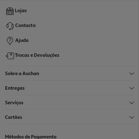
Figura My Jersey Bernardo Silva-Home-Man City
Lojas
19.99 €/un
Contacto
19,99 €
Ajuda
Trocas e Devoluções
Sobre a Auchan
Entregas
Serviços
Cartões
Figura My Jersey Fpf - Home - 2025
19.99 €/un
Métodos de Pagamento