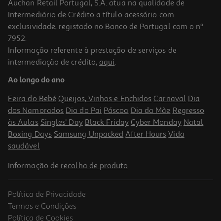
Auchan Retail Portugal, S.A. atua na qualidade de
Intermediário de Crédito a título acessório com
exclusividade, registado no Banco de Portugal com o nº
7952.
Informação referente à prestação de serviços de
intermediação de crédito,
aqui
.
Figura My Jersey Lewandowski-Home Fcb
Ao longo do ano
19.99 €/un
Feira do Bebé
Queijos, Vinhos e Enchidos
Carnaval
Dia
19,99 €
dos Namorados
Dia do Pai
Páscoa
Dia da Mãe
Regresso
às Aulas
Singles' Day
Black Friday
Cyber Monday
Natal
Boxing Days
Samsung Unpacked
After Hours
Vida
saudável
Informação de
recolha de produto
.
Política de Privacidade
Termos e Condições
Política de Cookies