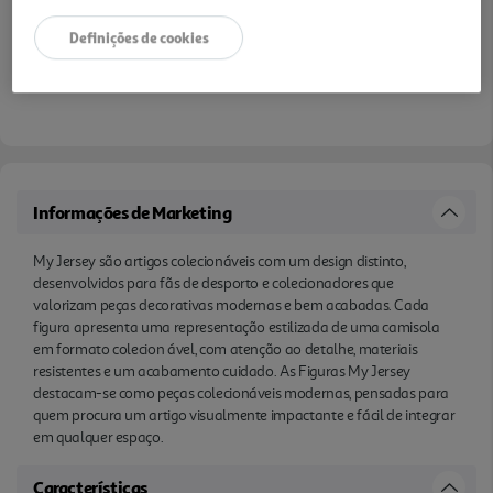
Definições de cookies
Informações de Marketing
My Jersey são artigos colecionáveis com um design distinto,
desenvolvidos para fãs de desporto e colecionadores que
valorizam peças decorativas modernas e bem acabadas. Cada
figura apresenta uma representação estilizada de uma camisola
em formato colecion ável, com atenção ao detalhe, materiais
resistentes e um acabamento cuidado. As Figuras My Jersey
destacam-se como peças colecionáveis modernas, pensadas para
quem procura um artigo visualmente impactante e fácil de integrar
em qualquer espaço.
Características