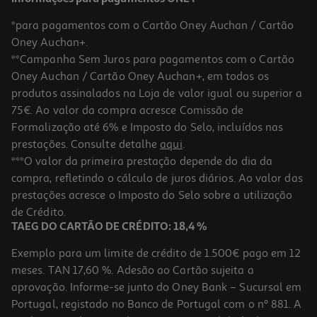
*para pagamentos com o Cartão Oney Auchan / Cartão
Oney Auchan+.
**Campanha Sem Juros para pagamentos com o Cartão
Oney Auchan / Cartão Oney Auchan+, em todos os
produtos assinalados na Loja de valor igual ou superior a
75€. Ao valor da compra acresce Comissão de
Formalização até 6% e Imposto do Selo, incluídos nas
prestações. Consulte detalhe
aqui
.
Figura My Jersey Bernardo Silva-Home-Man City
***O valor da primeira prestação depende do dia da
compra, refletindo o cálculo de juros diários. Ao valor das
19.99 €/un
prestações acresce o Imposto do Selo sobre a utilização
19,99 €
de Crédito.
TAEG DO CARTÃO DE CRÉDITO: 18,4 %
Exemplo para um limite de crédito de 1.500€ pago em 12
meses. TAN 17,60 %. Adesão ao Cartão sujeita a
aprovação. Informe-se junto do Oney Bank – Sucursal em
Portugal, registado no Banco de Portugal com o nº 881. A