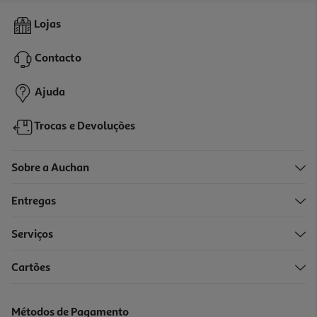
Figura My Jersey Rice - Home - Arsenal
Lojas
19.99 €/un
Contacto
19,99 €
Ajuda
Trocas e Devoluções
Sobre a Auchan
Entregas
Serviços
Cartões
Figura My Jersey Fcp- Away - 25/26
19.99 €/un
Métodos de Pagamento