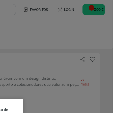
FAVORITOS
LOGIN
0,00 €
ionáveis com um design distinto,
ver
mais
esporto e colecionadores que valorizam peças
m acabadas. Cada figura apresenta uma
e uma camisola em formato colecion ável, com
ais resistentes e um acabamento cuidado. As
-se como peças colecionáveis modernas,
to de