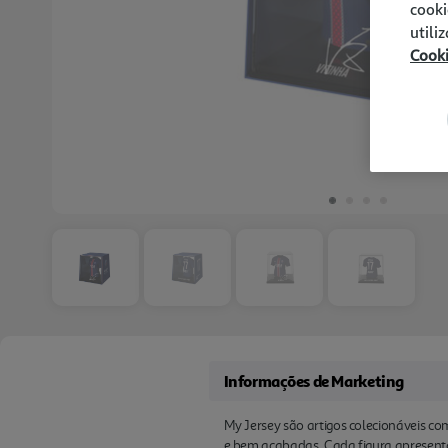
cooki
utili
Cook
Informações de Marketing
My Jersey são artigos colecionáveis co
e bem acabadas. Cada figura apresenta