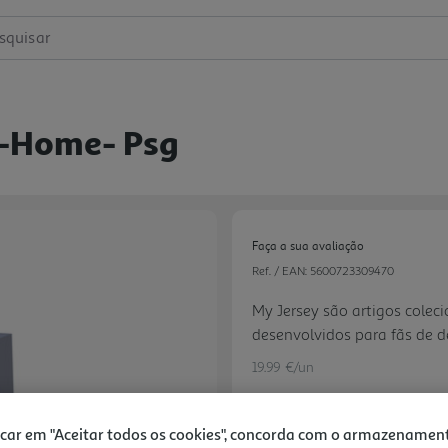
squisar
a-Home- Psg
Faça a sua avaliação
Ref. / EAN:
5600723309470
My Jersey são artigos colec
desenvolvidos para fãs de d
decorativas modernas e be
19.99 €/un
representação estilizada d
atenção ao detalhe, materi
Figuras My Jersey destacam
icar em "Aceitar todos os cookies", concorda com o armazenamen
Next