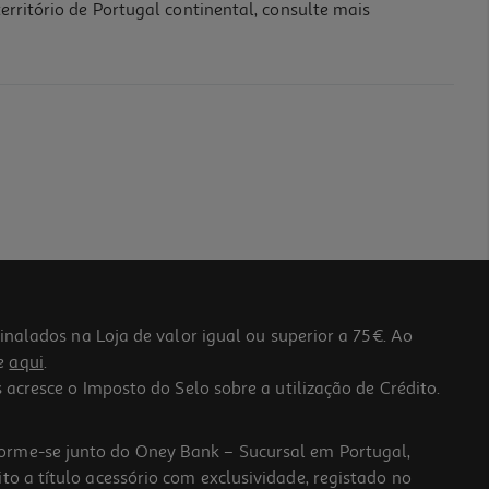
erritório de Portugal continental, consulte mais
lados na Loja de valor igual ou superior a 75€. Ao
he
aqui
.
 acresce o Imposto do Selo sobre a utilização de Crédito.
forme-se junto do Oney Bank – Sucursal em Portugal,
to a título acessório com exclusividade, registado no