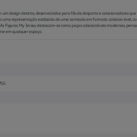
m um design distinto, desenvolvidos para fãs de desporto e colecionadores q
 uma representação estilizada de uma camisola em formato colecion ável, co
 As Figuras My Jersey destacam-se como peças colecionáveis modernas, pens
grar em qualquer espaço.
PSG