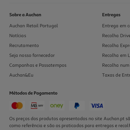
Sobre a Auchan
Entregas
Auchan Retail Portugal
Entrega em c
Figura My Jersey Desire Doue - Home - Psg
Notícias
Recolha Driv
19.99 €/un
Recrutamento
Recolha Expr
19,99 €
Seja nosso fornecedor
Recolha em L
Campanhas e Passatempos
Recolha num 
Auchan&Eu
Taxas de Ent
Métodos de Pagamento
Os preços dos produtos apresentados no site Auchan.pt sã
como referência e são os praticados para entregas e reco