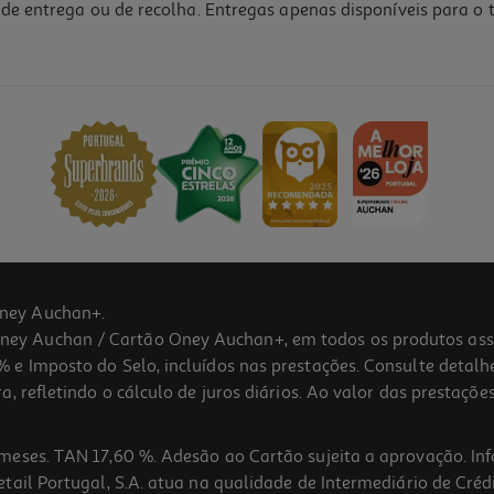
de entrega ou de recolha. Entregas apenas disponíveis para o t
ney Auchan+.
 Auchan / Cartão Oney Auchan+, em todos os produtos assina
 e Imposto do Selo, incluídos nas prestações. Consulte detal
 refletindo o cálculo de juros diários. Ao valor das prestações
meses. TAN 17,60 %. Adesão ao Cartão sujeita a aprovação. In
ail Portugal, S.A. atua na qualidade de Intermediário de Crédi