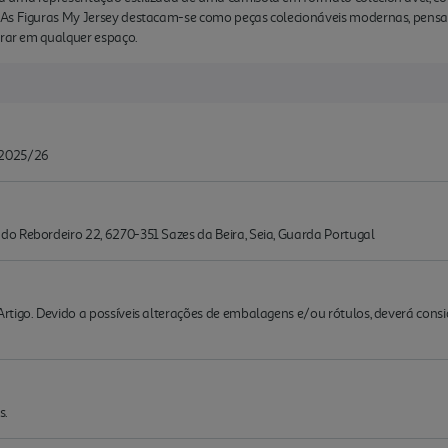
 As Figuras My Jersey destacam-se como peças colecionáveis modernas, pens
grar em qualquer espaço.
 2025/26
o Rebordeiro 22, 6270-351 Sazes da Beira, Seia, Guarda Portugal
rtigo. Devido a possíveis alterações de embalagens e/ou rótulos, deverá cons
s.