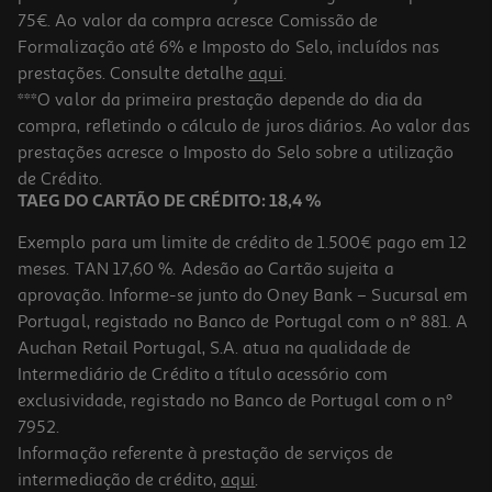
75€. Ao valor da compra acresce Comissão de
Formalização até 6% e Imposto do Selo, incluídos nas
prestações. Consulte detalhe
aqui
.
Meias Eu Sinto Vergonha Tamanho 31-35
***O valor da primeira prestação depende do dia da
compra, refletindo o cálculo de juros diários. Ao valor das
7.99 €/un
prestações acresce o Imposto do Selo sobre a utilização
7,99 €
de Crédito.
TAEG DO CARTÃO DE CRÉDITO: 18,4 %
Exemplo para um limite de crédito de 1.500€ pago em 12
meses. TAN 17,60 %. Adesão ao Cartão sujeita a
aprovação. Informe-se junto do Oney Bank – Sucursal em
Portugal, registado no Banco de Portugal com o nº 881. A
Auchan Retail Portugal, S.A. atua na qualidade de
Intermediário de Crédito a título acessório com
exclusividade, registado no Banco de Portugal com o nº
7952.
Informação referente à prestação de serviços de
intermediação de crédito,
aqui
.
Meias Eu Sinto Tristeza Tamanho 31-35