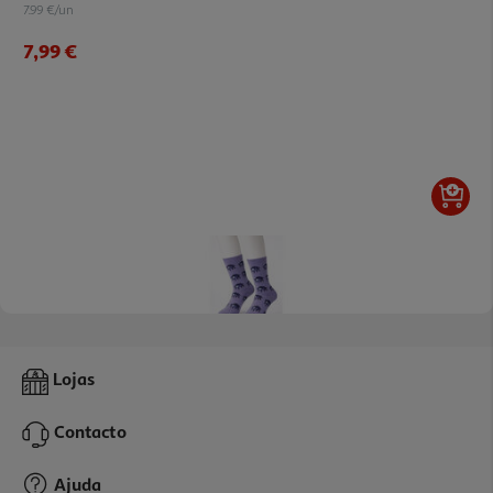
7.99 €/un
7,99 €
Meias Eu Sinto Ansiedade Tamanho 26-30
Lojas
7.99 €/un
Contacto
7,99 €
Ajuda