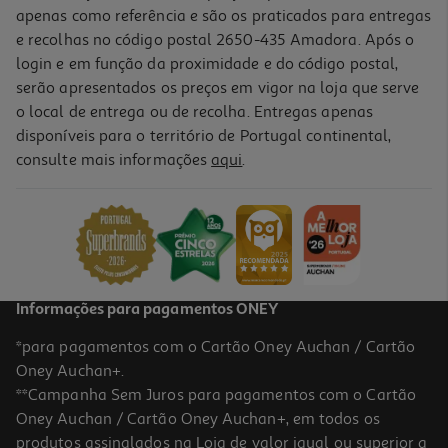
apenas como referência e são os praticados para entregas
e recolhas no código postal 2650-435 Amadora. Após o
login e em função da proximidade e do código postal,
serão apresentados os preços em vigor na loja que serve
o local de entrega ou de recolha. Entregas apenas
disponíveis para o território de Portugal continental,
consulte mais informações
aqui
.
Meias Eu Sinto Raiva Tamanho 31-35
7.99 €/un
7,99 €
Informações para pagamentos ONEY
*para pagamentos com o Cartão Oney Auchan / Cartão
Oney Auchan+.
**Campanha Sem Juros para pagamentos com o Cartão
Oney Auchan / Cartão Oney Auchan+, em todos os
produtos assinalados na Loja de valor igual ou superior a