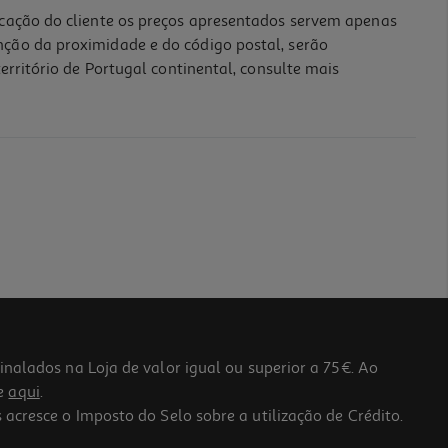
icação do cliente os preços apresentados servem apenas
nção da proximidade e do código postal, serão
erritório de Portugal continental, consulte mais
lados na Loja de valor igual ou superior a 75€. Ao
he
aqui
.
 acresce o Imposto do Selo sobre a utilização de Crédito.