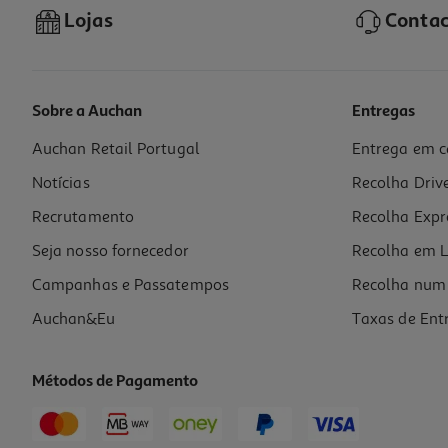
Lojas
Contac
Sobre a Auchan
Entregas
Auchan Retail Portugal
Entrega em c
Meias Eu Sinto Raiva Tamanho 26-30
Notícias
Recolha Driv
7.99 €/un
Recrutamento
Recolha Expr
7,99 €
Seja nosso fornecedor
Recolha em L
Campanhas e Passatempos
Recolha num 
Auchan&Eu
Taxas de Ent
Métodos de Pagamento