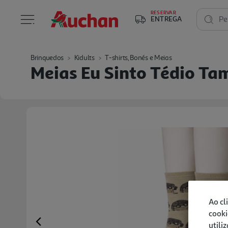
RESERVAR
ENTREGA
Pe
Brinquedos
Kidults
T-shirts, Bonés e Meias
Meias Eu Sinto Tédio T
Ao cl
cooki
utili
Previous