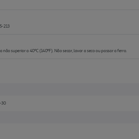
35-213
 não superior a 40ºC (140ºF). Não secar, lavar a seco ou passar a ferro.
-30