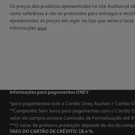
Os preços dos produtos apresentados no site Auchan.pt sã
como referência e são os praticados para entregas e reco
apresentados os preços em vigor na loja que serve o local 
informações
aqui
.
Meias Eu Sinto Vergonha Tamanho 26-30
7.99 €/un
7,99 €
Informações para pagamentos ONEY
*para pagamentos com o Cartão Oney Auchan / Cartão O
**Campanha Sem Juros para pagamentos com o Cartão Oney
valor da compra acresce Comissão de Formalização até 6%
***O valor da primeira prestação depende do dia da compra,
TAEG DO CARTÃO DE CRÉDITO: 18,4 %