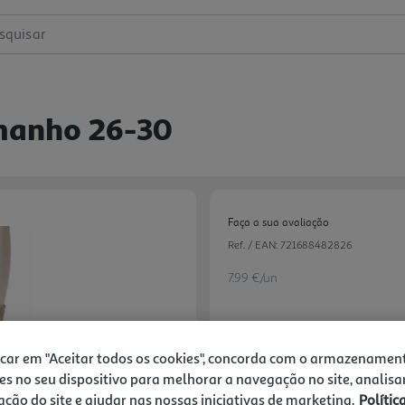
squisar
amanho 26-30
Faça a sua avaliação
Ref. / EAN:
721688482826
7.99 €/un
7,99 €
icar em "Aceitar todos os cookies", concorda com o armazenamen
es no seu dispositivo para melhorar a navegação no site, analisa
zação do site e ajudar nas nossas iniciativas de marketing.
Polític
Notas de preparação
Next