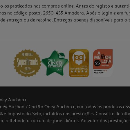
o os praticados nas compras online. Antes do registo e autent
lhas no código postal 2650-435 Amadora. Após o login e em fu
de entrega ou de recolha. Entregas apenas disponíveis para o t
ney Auchan+.
 Auchan / Cartão Oney Auchan+, em todos os produtos assina
 e Imposto do Selo, incluídos nas prestações. Consulte detal
 refletindo o cálculo de juros diários. Ao valor das prestações