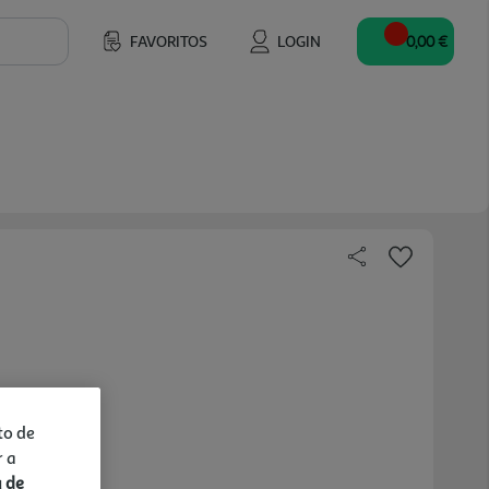
FAVORITOS
LOGIN
0,00 €
to de
r a
a de