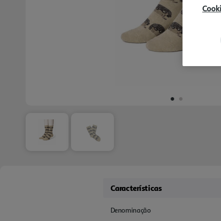
Cook
Características
Denominação