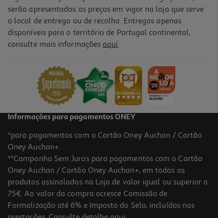
serão apresentados os preços em vigor na loja que serve
o local de entrega ou de recolha. Entregas apenas
disponíveis para o território de Portugal continental,
consulte mais informações
aqui
.
Puzzle Ligh Venice Clementoni 500 Peças
9.99 €/un
9,99 €
Informações para pagamentos ONEY
*para pagamentos com o Cartão Oney Auchan / Cartão
Oney Auchan+.
**Campanha Sem Juros para pagamentos com o Cartão
Oney Auchan / Cartão Oney Auchan+, em todos os
-25%
produtos assinalados na Loja de valor igual ou superior a
75€. Ao valor da compra acresce Comissão de
Formalização até 6% e Imposto do Selo, incluídos nas
prestações. Consulte detalhe
aqui
.