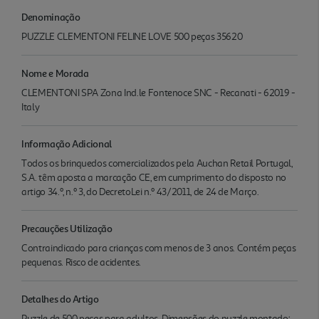
Denominação
PUZZLE CLEMENTONI FELINE LOVE 500 peças 35620
Nome e Morada
CLEMENTONI SPA Zona Ind.le Fontenoce SNC - Recanati - 62019 -
Italy
Informação Adicional
Todos os brinquedos comercializados pela Auchan Retail Portugal,
S.A. têm aposta a marcação CE, em cumprimento do disposto no
artigo 34.º, n.º 3, do DecretoLei n.º 43/2011, de 24 de Março.
Precauções Utilização
Contraindicado para crianças com menos de 3 anos. Contém peças
pequenas. Risco de acidentes.
Detalhes do Artigo
Puzzle de 500 peças para adultos. Dimensões do puzzle montado: