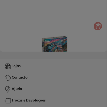
Puzzle Greece Clementoni 500 Peças
Lojas
9.99 €/un
Contacto
9,99 €
Ajuda
Trocas e Devoluções