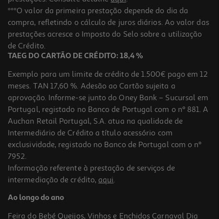
Puzzle Museum Clementoni Klimt O Beijo 1000 Peças
***O valor da primeira prestação depende do dia da
compra, refletindo o cálculo de juros diários. Ao valor das
9.74 €/un
Price reduced from
to
prestações acresce o Imposto do Selo sobre a utilização
12,99 €
9,74 €
de Crédito.
Promoção
TAEG DO CARTÃO DE CRÉDITO: 18,4 %
Exemplo para um limite de crédito de 1.500€ pago em 12
meses. TAN 17,60 %. Adesão ao Cartão sujeita a
aprovação. Informe-se junto do Oney Bank – Sucursal em
Portugal, registado no Banco de Portugal com o nº 881. A
Auchan Retail Portugal, S.A. atua na qualidade de
Intermediário de Crédito a título acessório com
-25%
exclusividade, registado no Banco de Portugal com o nº
7952.
Informação referente à prestação de serviços de
intermediação de crédito,
aqui
.
Puzzle Horses Clementoni 1000 Peças
Ao longo do ano
9.74 €/un
Price reduced from
to
12,99 €
Feira do Bebé
Queijos, Vinhos e Enchidos
Carnaval
Dia
9,74 €