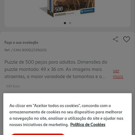
Faça a sua avaliação
Ref. / EAN:
8005125356201
Puzzle de 500 peças para adultos. Dimensões do
puzzle montado: 49 x 36 cm. As imagens mais
ver
atraentes, a maior variedade de tamanhos e a
mais
qualidade Clementoni para uma gama que é uma
9.99 €/un
chave de ouro para os amantes de puzzles, em
todos os lugares. Desde sempr e atenta ao
problema da ecologia, a Clementoni utiliza
Ao clicar em "Aceitar todos os cookies", concorda com o
9,99 €
armazenamento de cookies no seu dispositivo para melhorar
amplamente materiais reciclados, evitando o uso
a navegação no site, analisar a utilização do site e ajudar nas
de componentes poluentes.
nossas iniciativas de marketing.
Política de Cookies
Notas de preparação