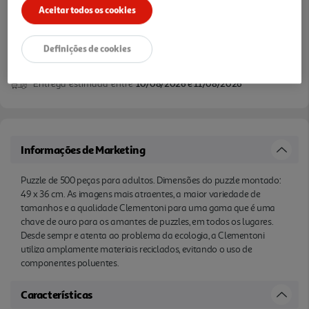
Aceitar todos os cookies
Definições de cookies
Entrega estimada entre
10/08/2026 e 11/08/2026
Informações de Marketing
Puzzle de 500 peças para adultos. Dimensões do puzzle montado:
49 x 36 cm. As imagens mais atraentes, a maior variedade de
tamanhos e a qualidade Clementoni para uma gama que é uma
chave de ouro para os amantes de puzzles, em todos os lugares.
Desde sempr e atenta ao problema da ecologia, a Clementoni
utiliza amplamente materiais reciclados, evitando o uso de
componentes poluentes.
Características