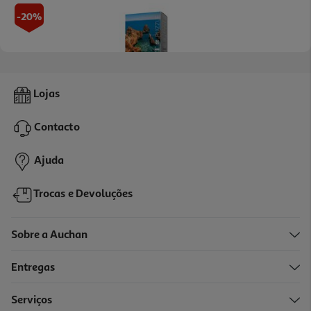
-20%
Puzzle Praia Olivo 1000 Peças
Lojas
7.99 €/un
Price reduced from
to
9,99 €
Contacto
7,99 €
Promoção
Ajuda
Trocas e Devoluções
Sobre a Auchan
Entregas
-25%
Serviços