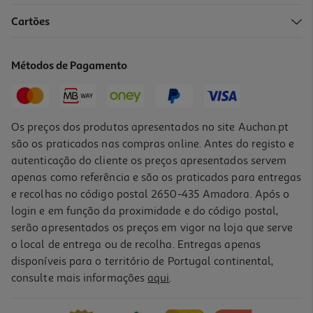
Cartões
Puzzle Clementoni New York 3000 Peças
18.74 €/un
Métodos de Pagamento
Price reduced from
to
24,99 €
18,74 €
Promoção
Os preços dos produtos apresentados no site Auchan.pt
são os praticados nas compras online. Antes do registo e
autenticação do cliente os preços apresentados servem
apenas como referência e são os praticados para entregas
e recolhas no código postal 2650-435 Amadora. Após o
login e em função da proximidade e do código postal,
-25%
serão apresentados os preços em vigor na loja que serve
o local de entrega ou de recolha. Entregas apenas
disponíveis para o território de Portugal continental,
consulte mais informações
aqui
.
Puzzle Clementoni Mont Saint-Michel 1000 Peças
9.74 €/un