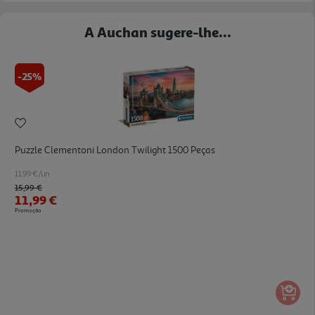
A Auchan sugere-lhe...
-25%
Puzzle Clementoni London Twilight 1500 Peças
11.99 €/un
Price reduced from
to
15,99 €
11,99 €
Promoção