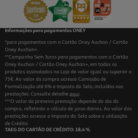
Price reduced from
to
12,99 €
9,74 €
Promoção
Informações para pagamentos ONEY
*para pagamentos com o Cartão Oney Auchan / Cartão
Oney Auchan+.
**Campanha Sem Juros para pagamentos com o Cartão
Oney Auchan / Cartão Oney Auchan+, em todos os
-25%
produtos assinalados na Loja de valor igual ou superior a
75€. Ao valor da compra acresce Comissão de
Formalização até 6% e Imposto do Selo, incluídos nas
prestações. Consulte detalhe
aqui
.
Puzzle Mont Clementoni Saint-Michel 1500 Peças
***O valor da primeira prestação depende do dia da
compra, refletindo o cálculo de juros diários. Ao valor das
11.99 €/un
Price reduced from
to
prestações acresce o Imposto do Selo sobre a utilização
15,99 €
11,99 €
de Crédito.
Promoção
TAEG DO CARTÃO DE CRÉDITO: 18,4 %