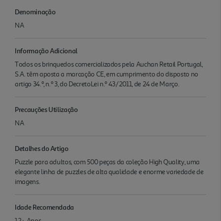
Denominação
NA
Informação Adicional
Todos os brinquedos comercializados pela Auchan Retail Portugal,
S.A. têm aposta a marcação CE, em cumprimento do disposto no
artigo 34.º, n.º 3, do DecretoLei n.º 43/2011, de 24 de Março.
Precauções Utilização
NA
Detalhes do Artigo
Puzzle para adultos, com 500 peças da coleção High Quality, uma
elegante linha de puzzles de alta qualidade e enorme variedade de
imagens.
Idade Recomendada
12+ Anos