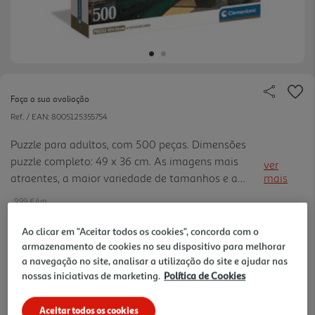
Faça a sua avaliação
Ref. / EAN:
8005125355754
Puzzle para adultos, com 500 peças. Dimensões
puzzle completo: 49 x 36 cm. As imagens mais
ver
atraentes, a maior variedade de tamanhos e a
mais
qualidade Clementoni para uma gama que é uma
9.99 €/un
chave de ouro para os amantes de puzzles, em
todos os lugares. Desde sempr e atenta ao
Ao clicar em "Aceitar todos os cookies", concorda com o
problema da ecologia, a Clementoni utiliza
armazenamento de cookies no seu dispositivo para melhorar
9,99 €
a navegação no site, analisar a utilização do site e ajudar nas
amplamente materiais reciclados, evitando o uso
nossas iniciativas de marketing.
Política de Cookies
de componentes poluentes.
Notas de preparação
Aceitar todos os cookies