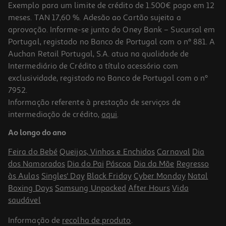
Exemplo para um limite de crédito de 1.500€ pago em 12
meses. TAN 17,60 %. Adesão ao Cartão sujeita a
aprovação. Informe-se junto do Oney Bank – Sucursal em
Portugal, registado no Banco de Portugal com o nº 881. A
Auchan Retail Portugal, S.A. atua na qualidade de
Intermediário de Crédito a título acessório com
exclusividade, registado no Banco de Portugal com o nº
7952.
Informação referente à prestação de serviços de
intermediação de crédito,
aqui
.
Puzzle Clementoni Lake Braies 1000 Peças
Ao longo do ano
12.99 €/un
Feira do Bebé
Queijos, Vinhos e Enchidos
Carnaval
Dia
12,99 €
dos Namorados
Dia do Pai
Páscoa
Dia da Mãe
Regresso
às Aulas
Singles' Day
Black Friday
Cyber Monday
Natal
Boxing Days
Samsung Unpacked
After Hours
Vida
saudável
Informação de
recolha de produto
.