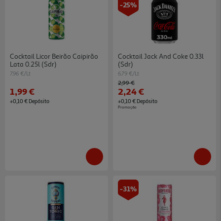
-25%
Cocktail Licor Beirão Caipirão
Cocktail Jack And Coke 0.33l
Lata 0.25l (sdr)
(sdr)
7.96 €/Lt
6.79 €/Lt
Price reduced from
to
2,99 €
1,99 €
2,24 €
+0,10 € Depósito
+0,10 € Depósito
Promoção
-31%