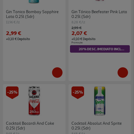
Gin Tonico Bombay Sapphire
Gin Tónico Beefeater Pink Lata
Lata 0.25l (sdr)
0.25l (sdr)
11.96 €/Lt
8.28 €/Lt
Price reduced from
to
2,99 €
2,99 €
2,07 €
+0,10 € Depósito
+0,10 € Depósito
Promoção
20% DESC. IMEDIATO INCLUÍDO
-25%
-25%
Cocktail Bacardi And Coke
Cocktail Absolut And Sprite
0.25l (sdr)
0.25l (sdr)
8.68 €/Lt
8.68 €/Lt