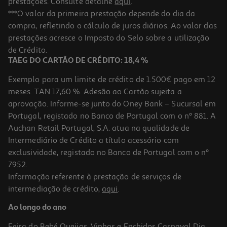
prestações. Consulte detalhe
aqui
.
***O valor da primeira prestação depende do dia da
compra, refletindo o cálculo de juros diários. Ao valor das
prestações acresce o Imposto do Selo sobre a utilização
de Crédito.
TAEG DO CARTÃO DE CRÉDITO: 18,4 %
Exemplo para um limite de crédito de 1.500€ pago em 12
meses. TAN 17,60 %. Adesão ao Cartão sujeita a
aprovação. Informe-se junto do Oney Bank – Sucursal em
Portugal, registado no Banco de Portugal com o nº 881. A
Auchan Retail Portugal, S.A. atua na qualidade de
Intermediário de Crédito a título acessório com
exclusividade, registado no Banco de Portugal com o nº
7952.
Informação referente à prestação de serviços de
intermediação de crédito,
aqui
.
Ao longo do ano
Feira do Bebé
Queijos, Vinhos e Enchidos
Carnaval
Dia