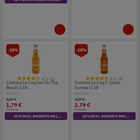
-18%
-18%
4.5
(2)
4.6
(5)
Cocktail Le Coq Sex On The
Cocktail Le Coq T-Quila
Beach 0.33l
Sunrise 0.33l
5.42 €/Lt
5.42 €/Lt
Price reduced from
to
Price reduced from
to
2,19 €
2,19 €
1,79 €
1,79 €
Promoção
Promoção
10% DESC. IMEDIATO INCLUÍDO
10% DESC. IMEDIATO INCLUÍDO