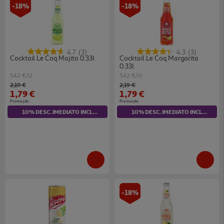
-18%
-18%
4.7
(3)
4.3
(3)
Cocktail Le Coq Mojito 0.33l
Cocktail Le Coq Margarita
0.33l
5.42 €/Lt
5.42 €/Lt
Price reduced from
to
Price reduced from
to
2,19 €
2,19 €
1,79 €
1,79 €
Promoção
Promoção
10% DESC. IMEDIATO INCLUÍDO
10% DESC. IMEDIATO INCLUÍDO
-18%