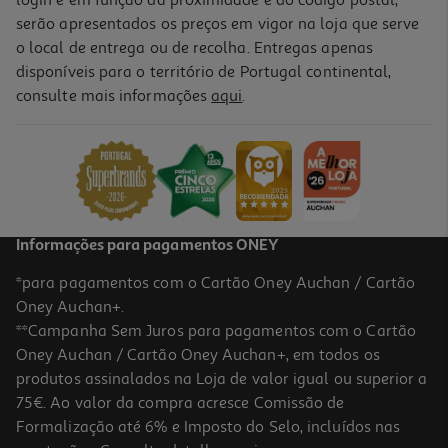
login e em função da proximidade e do código postal,
serão apresentados os preços em vigor na loja que serve
o local de entrega ou de recolha. Entregas apenas
disponíveis para o território de Portugal continental,
consulte mais informações
aqui
.
Informações para pagamentos ONEY
*para pagamentos com o Cartão Oney Auchan / Cartão
Oney Auchan+.
**Campanha Sem Juros para pagamentos com o Cartão
Oney Auchan / Cartão Oney Auchan+, em todos os
produtos assinalados na Loja de valor igual ou superior a
75€. Ao valor da compra acresce Comissão de
Formalização até 6% e Imposto do Selo, incluídos nas