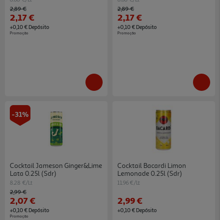
Price reduced from
to
Price reduced from
to
2,89 €
2,89 €
2,17 €
2,17 €
+0,10 € Depósito
+0,10 € Depósito
Promoção
Promoção
-31%
Cocktail Jameson Ginger&lime
Cocktail Bacardi Limon
Lata 0.25l (sdr)
Lemonade 0.25l (sdr)
8.28 €/Lt
11.96 €/Lt
Price reduced from
to
2,99 €
2,07 €
2,99 €
+0,10 € Depósito
+0,10 € Depósito
Promoção