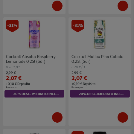
-31%
-31%
Cocktail Absolut Raspberry
Cocktail Malibu Pina Colada
Lemonade 0.25l (sdr)
0.25l (sdr)
8.28 €/Lt
8.28 €/Lt
Price reduced from
to
Price reduced from
to
2,99 €
2,99 €
2,07 €
2,07 €
+0,10 € Depósito
+0,10 € Depósito
Promoção
Promoção
20% DESC. IMEDIATO INCLUÍDO
20% DESC. IMEDIATO INCLUÍDO