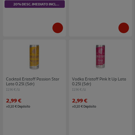
20% DESC. IMEDIATO INCLUÍDO
Cocktail Eristoff Passion Star
Vodka Eristoff Pink It Up Lata
Lata 0.25l (sdr)
0.25l (sdr)
11.96 €/Lt
11.96 €/Lt
2,99 €
2,99 €
+0,10 € Depósito
+0,10 € Depósito