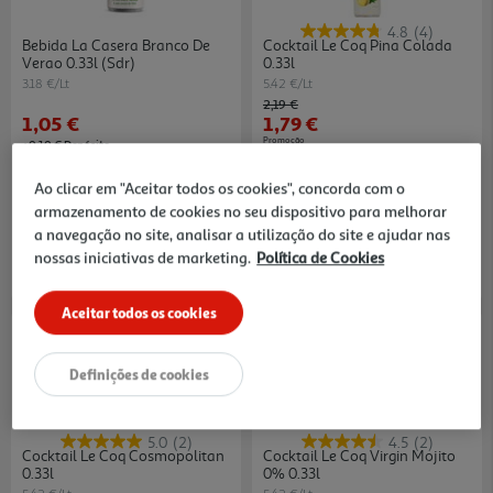
4.8
(4)
Bebida La Casera Branco De
Cocktail Le Coq Pina Colada
Verao 0.33l (sdr)
0.33l
3.18 €/Lt
5.42 €/Lt
Price reduced from
to
2,19 €
1,05 €
1,79 €
Promoção
+0,10 € Depósito
10% DESC. IMEDIATO INCLUÍDO
Ao clicar em "Aceitar todos os cookies", concorda com o
armazenamento de cookies no seu dispositivo para melhorar
a navegação no site, analisar a utilização do site e ajudar nas
nossas iniciativas de marketing.
Política de Cookies
Aceitar todos os cookies
-22%
-22%
Definições de cookies
5.0
(2)
4.5
(2)
Cocktail Le Coq Cosmopolitan
Cocktail Le Coq Virgin Mojito
0.33l
0% 0.33l