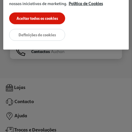
nossas iniciativas de marketing.
Política de Cookies
Ir para
Homepage
Aceitar todos os cookies
Veja os nossos
Folhetos
Definições de cookies
Contactos
Auchan
Lojas
Contacto
Ajuda
Trocas e Devoluções