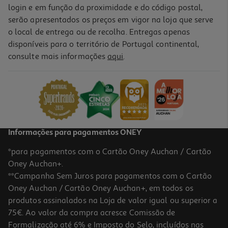
login e em função da proximidade e do código postal,
serão apresentados os preços em vigor na loja que serve
o local de entrega ou de recolha. Entregas apenas
disponíveis para o território de Portugal continental,
consulte mais informações
aqui
.
Informações para pagamentos ONEY
*para pagamentos com o Cartão Oney Auchan / Cartão
Oney Auchan+.
**Campanha Sem Juros para pagamentos com o Cartão
Oney Auchan / Cartão Oney Auchan+, em todos os
produtos assinalados na Loja de valor igual ou superior a
75€. Ao valor da compra acresce Comissão de
Formalização até 6% e Imposto do Selo, incluídos nas