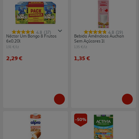
4.8
(37)
4.8
(19)
Néctar Um Bongo 8 Frutos
Bebida Amêndoas Auchan
6x0.20l
Sem Açúcares 1l
1.91 €/Lt
1.35 €/Lt
2,29 €
1,35 €
-50%