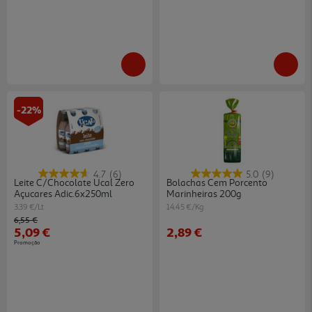
-22%
4.7
(6)
5.0
(9)
Leite C/chocolate Ucal Zero
Bolachas Cem Porcento
Açucares Adic.6x250ml
Marinheiras 200g
3.39 €/Lt
14.45 €/Kg
Price reduced from
to
6,55 €
5,09 €
2,89 €
Promoção