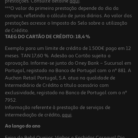
prestações. Consulte detalhe
aqui
.
***O valor da primeira prestação depende do dia da
compra, refletindo o cálculo de juros diários. Ao valor das
prestações acresce o Imposto do Selo sobre a utilização
de Crédito.
TAEG DO CARTÃO DE CRÉDITO: 18,4 %
Exemplo para um limite de crédito de 1.500€ pago em 12
meses. TAN 17,60 %. Adesão ao Cartão sujeita a
aprovação. Informe-se junto do Oney Bank – Sucursal em
Portugal, registado no Banco de Portugal com o nº 881. A
Auchan Retail Portugal, S.A. atua na qualidade de
Intermediário de Crédito a título acessório com
exclusividade, registado no Banco de Portugal com o nº
7952.
Informação referente à prestação de serviços de
intermediação de crédito,
aqui
.
Ao longo do ano
Feira do Bebé
Queijos, Vinhos e Enchidos
Carnaval
Dia