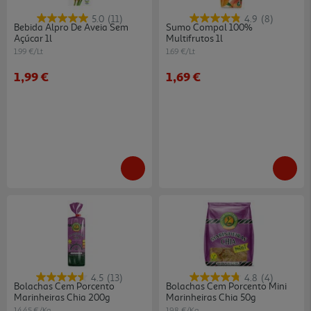
5.0
(11)
4.9
(8)
Bebida Alpro De Aveia Sem
Sumo Compal 100%
Açúcar 1l
Multifrutos 1l
1.99 €/Lt
1.69 €/Lt
1,99 €
1,69 €
4.5
(13)
4.8
(4)
Bolachas Cem Porcento
Bolachas Cem Porcento Mini
Marinheiras Chia 200g
Marinheiras Chia 50g
14.45 €/Kg
19.8 €/Kg