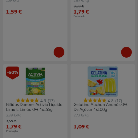
1.59 €/Lt
2.89 €/Kg
Price reduced from
to
3,59 €
1,59 €
1,79 €
Promoção
-50%
4.9
(13)
4.8
(17)
Bifidus Danone Activia Líquido
Gelatina Auchan Ananás 0%
Lima E Limão 0% 4x155g
De Açúcar 4x100g
2.89 €/Kg
2.73 €/Kg
Price reduced from
to
3,59 €
1,79 €
1,09 €
Promoção