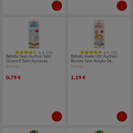
4.4
(19)
4.6
(18)
Bebida Soja Auchan Sem
Bebida Aveia Uht Auchan
Glúten E Sem Açúcares
Barista Sem Adição De
Adicionados 1l
Açúcares 1l
0.79 €/Lt
1.19 €/Lt
0,79 €
1,19 €