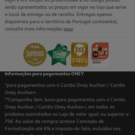
login e em função da proximidade e do código postal,
serão apresentados os preços em vigor na loja que serve
o local de entrega ou de recolha. Entregas apenas
disponíveis para o território de Portugal continental,
consulte mais informações
aqui
.
Informações para pagamentos ONEY
*para pagamentos com o Cartão Oney Auchan / Cartão
Oney Auchan+.
**Campanha Sem Juros para pagamentos com o Cartão
Oney Auchan / Cartão Oney Auchan+, em todos os
produtos assinalados na Loja de valor igual ou superior a
75€. Ao valor da compra acresce Comissão de
Formalização até 6% e Imposto do Selo, incluídos nas