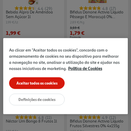
4.4
(29)
4.8
(17)
Bebida Alpro De Amêndoa
Bifidus Danone Activia Líquido
Sem Açúcar 1l
Pêssego E Maracujá 0%
4x155g
1.99 €/Lt
2.89 €/Kg
Price reduced from
to
3,59 €
1,99 €
1,79 €
Promoção
Ao clicar em "Aceitar todos os cookies", concorda com o
armazenamento de cookies no seu dispositivo para melhorar
a navegação no site, analisar a utilização do site e ajudar nas
nossas iniciativas de marketing.
Política de Cookies
Aceitar todos os cookies
-50%
Definições de cookies
4.8
(11)
4.9
(12)
Néctar Um Bongo 8 Frutos 1l
Bifidus Danone Activia Líquido
Frutos Silvestres 0% 4x155g