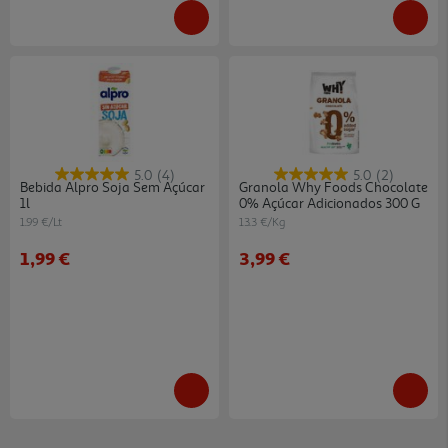
5.0
(4)
5.0
(2)
Bebida Alpro Soja Sem Açúcar
Granola Why Foods Chocolate
1l
0% Açúcar Adicionados 300 G
1.99 €/Lt
13.3 €/Kg
1,99 €
3,99 €