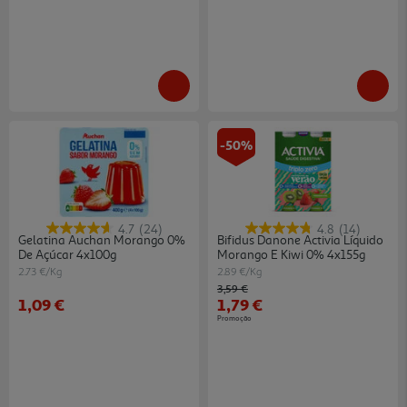
-50%
4.7
(24)
4.8
(14)
Gelatina Auchan Morango 0%
Bifidus Danone Activia Líquido
De Açúcar 4x100g
Morango E Kiwi 0% 4x155g
2.73 €/Kg
2.89 €/Kg
Price reduced from
to
3,59 €
1,09 €
1,79 €
Promoção