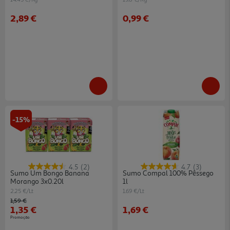
2,89 €
0,99 €
-15%
4.5
(2)
4.7
(3)
Sumo Um Bongo Banana
Sumo Compal 100% Pêssego
Morango 3x0.20l
1l
2.25 €/Lt
1.69 €/Lt
Price reduced from
to
1,59 €
1,35 €
1,69 €
Promoção