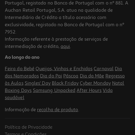
Portugal, registado no Banco de Portugal com o nº 881. A
Auchan Retail Portugal, S.A. atua na qualidade de
Intermediário de Crédito a título acessório com
exclusividade, registado no Banco de Portugal com o nº
7952.
Informação referente à prestação de serviços de
intermediação de crédito,
aqui
.
Ao longo do ano
Feira do Bebé
Queijos, Vinhos e Enchidos
Carnaval
Dia
dos Namorados
Dia do Pai
Páscoa
Dia da Mãe
Regresso
às Aulas
Singles' Day
Black Friday
Cyber Monday
Natal
Boxing Days
Samsung Unpacked
After Hours
Vida
saudável
Informação de
recolha de produto
.
Política de Privacidade
Termos e Condições