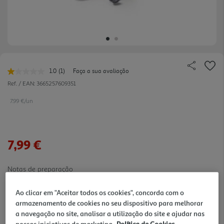
1.0
(1)
Faça a sua avaliação
Leu
uma
Ref. / EAN:
3665257609351
avaliação.
Link
7.99 €/un
para
a
mesma
página.
7,99 €
Notas de preparação
Ao clicar em "Aceitar todos os cookies", concorda com o
armazenamento de cookies no seu dispositivo para melhorar
a navegação no site, analisar a utilização do site e ajudar nas
nossas iniciativas de marketing.
Política de Cookies