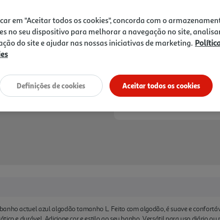
29,99 €
icar em "Aceitar todos os cookies", concorda com o armazenamen
Notas de preparação
es no seu dispositivo para melhorar a navegação no site, analisa
zação do site e ajudar nas nossas iniciativas de marketing.
Polític
ies
Definições de cookies
Aceitar todos os cookies
banho actuel azul algodão tamanho L. Feito com algodão, é suave e confortáv
ico e durável. Adicione cor e estilo ao seu banho. Versátil para uso diário ou 