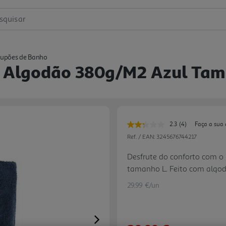
squisar
upões de Banho
l Algodão 380g/m2 Azul Tam
2.3
(4)
Faça a sua 
Leu
4
Ref. / EAN:
3245676744217
avaliações.
Link
Desfrute do conforto com o
para
tamanho L. Feito com algodã
a
mesma
liberdade de movimento. Lev
página.
29.99 €/un
Adicione cor e estilo ao seu
viagens.
Next