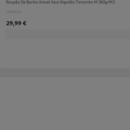
Roupão De Banho Actuel Azul Algodão Tamanho M 380g/m2
29.99 €/un
29,99 €
Roupão De Banho Actuel Azul Algodão Tamanho S 380g/m2