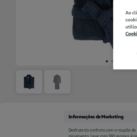
Ao cl
cooki
utili
Cook
Informações de Marketing
Desfrute do conforto com o roupão de 
movimento. Leve, com 380 gramas, é prát