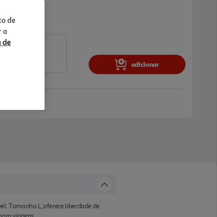
to de
r a
a de
adicionar
el. Tamanho L, oferece liberdade de
para viagens.