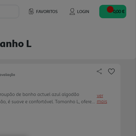
FAVORITOS
LOGIN
0,00 €
anho L
avaliação
 roupão de banho actuel azul algodão
ver
mais
o, é suave e confortável. Tamanho L, oferece
e, com 380 gramas, é prático e durável.
 banho. Versátil para uso diário ou para