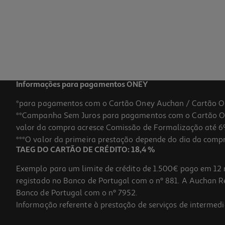
2.99 €/un
2,99 €
Informações para pagamentos ONEY
*para pagamentos com o Cartão Oney Auchan / Cartão O
**Campanha Sem Juros para pagamentos com o Cartão Oney
-29%
valor da compra acresce Comissão de Formalização até 6%
***O valor da primeira prestação depende do dia da compra,
TAEG DO CARTÃO DE CRÉDITO: 18,4 %
Exemplo para um limite de crédito de 1.500€ pago em 12 
registado no Banco de Portugal com o nº 881. A Auchan Ret
Banco de Portugal com o nº 7952.
Informação referente à prestação de serviços de intermedi
Caneca Com Asa Europa Silampos Em Inox 0.8l 10cm