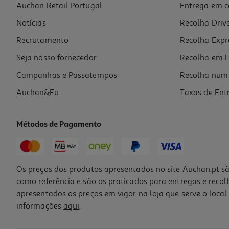
Auchan Retail Portugal
Entrega em c
Cafeteira Auchan 6 Chavenas
Notícias
Recolha Driv
11.99 €/un
Recrutamento
Recolha Expr
11,99 €
Seja nosso fornecedor
Recolha em L
Campanhas e Passatempos
Recolha num 
Auchan&Eu
Taxas de Ent
Métodos de Pagamento
Os preços dos produtos apresentados no site Auchan.pt sã
como referência e são os praticados para entregas e reco
apresentados os preços em vigor na loja que serve o local 
informações
aqui
.
Caneca Vieira Não Apta Para Indução 0.5l