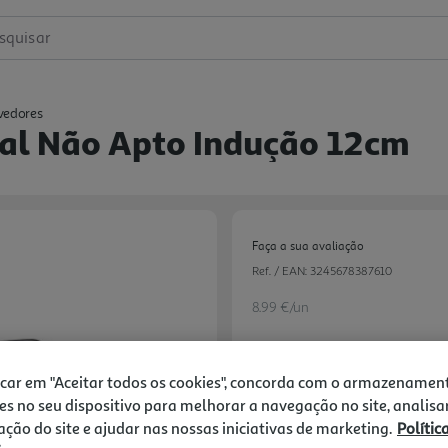
squisar
rvedores
ial Não Apto Indução 12cm
Faça a sua avaliação
Ref. / EAN:
3245678387610
8.99 €/un
icar em "Aceitar todos os cookies", concorda com o armazenamen
8,99 €
es no seu dispositivo para melhorar a navegação no site, analisa
zação do site e ajudar nas nossas iniciativas de marketing.
Polític
Notas de preparação
Next