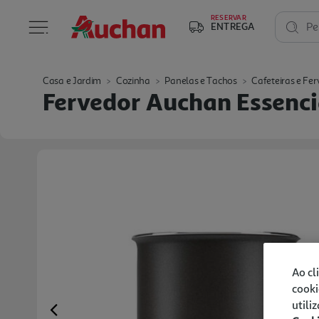
RESERVAR
ENTREGA
Pe
Casa e Jardim
Cozinha
Panelas e Tachos
Cafeteiras e Fe
Fervedor Auchan Essenc
Ao cl
cooki
utili
Previous