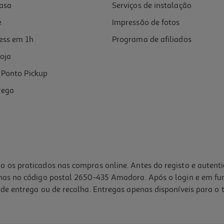
asa
Serviços de instalação
e
Impressão de fotos
ess em 1h
Programa de afiliados
oja
Ponto Pickup
rega
o os praticados nas compras online. Antes do registo e autent
lhas no código postal 2650-435 Amadora. Após o login e em fu
de entrega ou de recolha. Entregas apenas disponíveis para o t
5.0
(1)