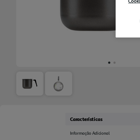
Cook
Características
Informação Adicional