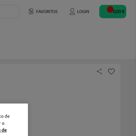
FAVORITOS
LOGIN
0,00 €
to de
r a
a de