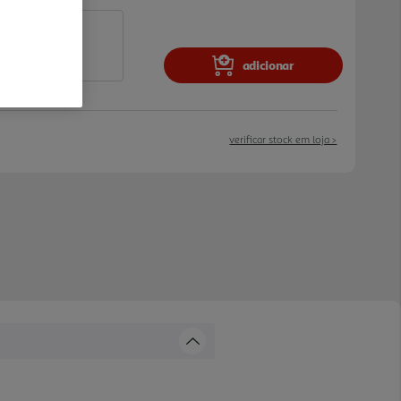
adicionar
verificar stock em loja >