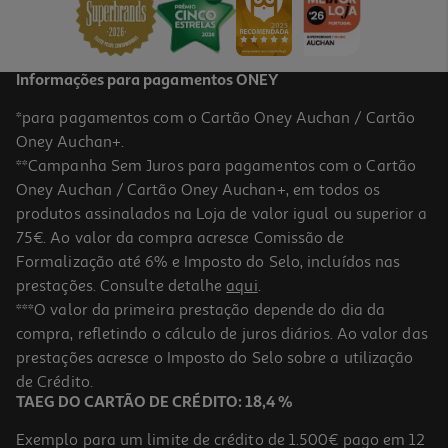
3,49 €
Informações para pagamentos ONEY
*para pagamentos com o Cartão Oney Auchan / Cartão
Oney Auchan+.
**Campanha Sem Juros para pagamentos com o Cartão
Oney Auchan / Cartão Oney Auchan+, em todos os
produtos assinalados na Loja de valor igual ou superior a
75€. Ao valor da compra acresce Comissão de
Formalização até 6% e Imposto do Selo, incluídos nas
prestações. Consulte detalhe
aqui
.
Base Para Copos 9 Cm 6 Unidades
***O valor da primeira prestação depende do dia da
compra, refletindo o cálculo de juros diários. Ao valor das
1.79 €/un
prestações acresce o Imposto do Selo sobre a utilização
1,79 €
de Crédito.
TAEG DO CARTÃO DE CRÉDITO: 18,4 %
Exemplo para um limite de crédito de 1.500€ pago em 12