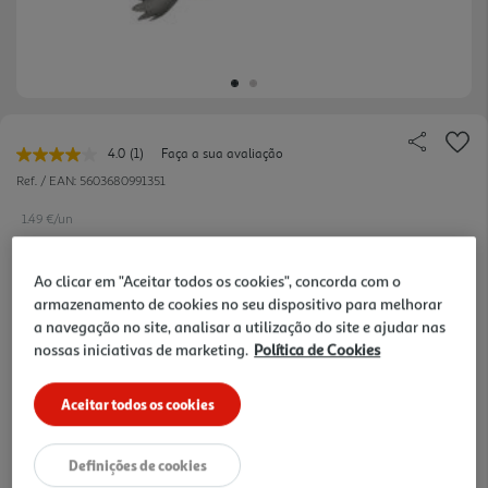
4.0
(1)
Faça a sua avaliação
Leu
uma
Ref. / EAN:
5603680991351
avaliação.
Link
1.49 €/un
para
a
mesma
Ao clicar em "Aceitar todos os cookies", concorda com o
página.
armazenamento de cookies no seu dispositivo para melhorar
1,49 €
a navegação no site, analisar a utilização do site e ajudar nas
nossas iniciativas de marketing.
Política de Cookies
Notas de preparação
Aceitar todos os cookies
Definições de cookies