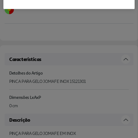
Características
Detalhes do Artigo
PINCA PARA GELO JOMAFE INOX 15121301
Dimensões LxAxP
0 cm
Descrição
PINÇA PARA GELO JOMAFE EM INOX