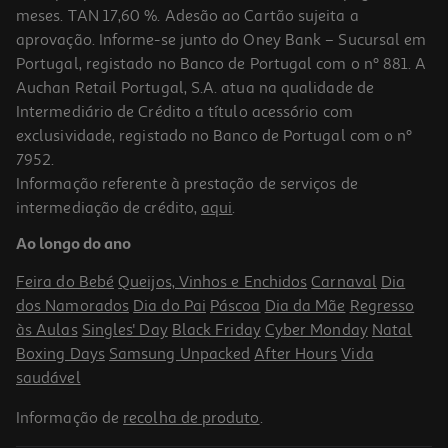
meses. TAN 17,60 %. Adesão ao Cartão sujeita a
aprovação. Informe-se junto do Oney Bank – Sucursal em
Portugal, registado no Banco de Portugal com o nº 881. A
Auchan Retail Portugal, S.A. atua na qualidade de
Intermediário de Crédito a título acessório com
exclusividade, registado no Banco de Portugal com o nº
7952.
Informação referente à prestação de serviços de
intermediação de crédito,
aqui
.
Refrigerador De Garrafa De Vino Pvc 19x15x3.5cm
Ao longo do ano
7.15 €/un
Feira do Bebé
Queijos, Vinhos e Enchidos
Carnaval
Dia
7,15 €
dos Namorados
Dia do Pai
Páscoa
Dia da Mãe
Regresso
às Aulas
Singles' Day
Black Friday
Cyber Monday
Natal
Boxing Days
Samsung Unpacked
After Hours
Vida
saudável
Informação de
recolha de produto
.