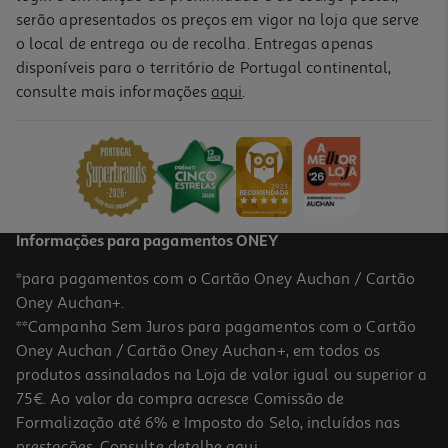
serão apresentados os preços em vigor na loja que serve
o local de entrega ou de recolha. Entregas apenas
disponíveis para o território de Portugal continental,
consulte mais informações
aqui
.
Cubos De Gelo Topbrands Reutilizáveis 20 Unidades
1.49 €/un
1,49 €
Informações para pagamentos ONEY
*para pagamentos com o Cartão Oney Auchan / Cartão
Oney Auchan+.
**Campanha Sem Juros para pagamentos com o Cartão
Oney Auchan / Cartão Oney Auchan+, em todos os
produtos assinalados na Loja de valor igual ou superior a
75€. Ao valor da compra acresce Comissão de
Formalização até 6% e Imposto do Selo, incluídos nas
prestações. Consulte detalhe
aqui
.