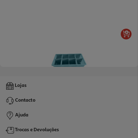
Cuvete Para Gelo Actuel Azul Claro 8 Cavidades
Lojas
3.58 €/un
Contacto
3,58 €
Ajuda
Trocas e Devoluções