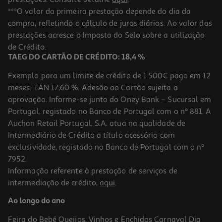
Cubos De Gelo Topbrands Reutilizáveis 15 Unidades
***O valor da primeira prestação depende do dia da
compra, refletindo o cálculo de juros diários. Ao valor das
1.49 €/un
prestações acresce o Imposto do Selo sobre a utilização
1,49 €
de Crédito.
TAEG DO CARTÃO DE CRÉDITO: 18,4 %
Exemplo para um limite de crédito de 1.500€ pago em 12
meses. TAN 17,60 %. Adesão ao Cartão sujeita a
aprovação. Informe-se junto do Oney Bank – Sucursal em
Portugal, registado no Banco de Portugal com o nº 881. A
Auchan Retail Portugal, S.A. atua na qualidade de
Intermediário de Crédito a título acessório com
exclusividade, registado no Banco de Portugal com o nº
7952.
Informação referente à prestação de serviços de
intermediação de crédito,
aqui
.
Cubos De Gelo Limões Tobrands 18 Unidades
Ao longo do ano
1.49 €/un
Feira do Bebé
Queijos, Vinhos e Enchidos
Carnaval
Dia