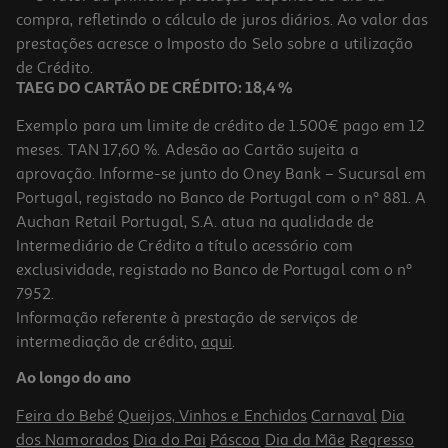
compra, refletindo o cálculo de juros diários. Ao valor das
2.98 €/un
Price reduced from
to
prestações acresce o Imposto do Selo sobre a utilização
4,59 €
2,98 €
de Crédito.
Promoção
TAEG DO CARTÃO DE CRÉDITO: 18,4 %
Exemplo para um limite de crédito de 1.500€ pago em 12
meses. TAN 17,60 %. Adesão ao Cartão sujeita a
aprovação. Informe-se junto do Oney Bank – Sucursal em
Portugal, registado no Banco de Portugal com o nº 881. A
Auchan Retail Portugal, S.A. atua na qualidade de
Intermediário de Crédito a título acessório com
exclusividade, registado no Banco de Portugal com o nº
7952.
Informação referente à prestação de serviços de
intermediação de crédito,
aqui
.
Ao longo do ano
Feira do Bebé
Queijos, Vinhos e Enchidos
Carnaval
Dia
dos Namorados
Dia do Pai
Páscoa
Dia da Mãe
Regresso