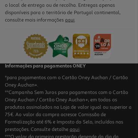
o local de entrega ou de recolha. Entregas apenas
disponíveis para o território de Portugal continental,
5.0
(1)
consulte mais informações
aqui
.
Queimador Actuel Com Chama
22.99 €/un
22,99 €
Informações para pagamentos ONEY
*para pagamentos com o Cartão Oney Auchan / Cartão
Oney Auchan+.
**Campanha Sem Juros para pagamentos com o Cartão
Oney Auchan / Cartão Oney Auchan+, em todos os
-35%
produtos assinalados na Loja de valor igual ou superior a
75€. Ao valor da compra acresce Comissão de
Formalização até 6% e Imposto do Selo, incluídos nas
prestações. Consulte detalhe
aqui
.
4.0
(5)
Isqueiro Megalighter Bic
***O valor da primeira prestação depende do dia da