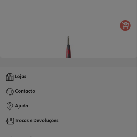
4.3
(7)
Isqueiro Electrónico Para Gás Actuel
Lojas
8.49 €/un
Contacto
8,49 €
Ajuda
Trocas e Devoluções