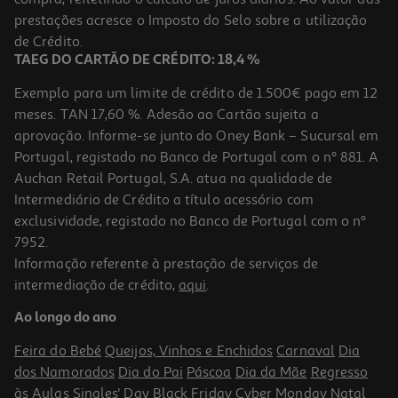
prestações acresce o Imposto do Selo sobre a utilização
de Crédito.
TAEG DO CARTÃO DE CRÉDITO: 18,4 %
Exemplo para um limite de crédito de 1.500€ pago em 12
meses. TAN 17,60 %. Adesão ao Cartão sujeita a
aprovação. Informe-se junto do Oney Bank – Sucursal em
Portugal, registado no Banco de Portugal com o nº 881. A
Auchan Retail Portugal, S.A. atua na qualidade de
Intermediário de Crédito a título acessório com
exclusividade, registado no Banco de Portugal com o nº
7952.
Informação referente à prestação de serviços de
intermediação de crédito,
aqui
.
Ao longo do ano
Feira do Bebé
Queijos, Vinhos e Enchidos
Carnaval
Dia
dos Namorados
Dia do Pai
Páscoa
Dia da Mãe
Regresso
às Aulas
Singles' Day
Black Friday
Cyber Monday
Natal