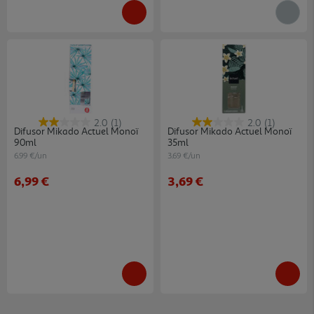
2.0
(1)
2.0
(1)
Difusor Mikado Actuel Monoï
Difusor Mikado Actuel Monoï
90ml
35ml
6.99 €/un
3.69 €/un
6,99 €
3,69 €