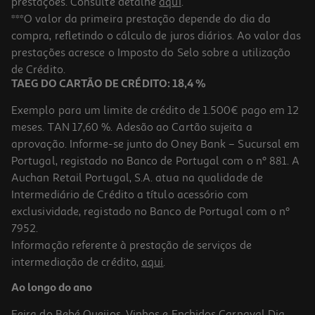
prestações. Consulte detalhe
aqui
.
***O valor da primeira prestação depende do dia da
compra, refletindo o cálculo de juros diários. Ao valor das
prestações acresce o Imposto do Selo sobre a utilização
de Crédito.
TAEG DO CARTÃO DE CRÉDITO: 18,4 %
Exemplo para um limite de crédito de 1.500€ pago em 12
meses. TAN 17,60 %. Adesão ao Cartão sujeita a
aprovação. Informe-se junto do Oney Bank – Sucursal em
Portugal, registado no Banco de Portugal com o nº 881. A
Auchan Retail Portugal, S.A. atua na qualidade de
Intermediário de Crédito a título acessório com
exclusividade, registado no Banco de Portugal com o nº
7952.
Informação referente à prestação de serviços de
intermediação de crédito,
aqui
.
Ao longo do ano
Feira do Bebé
Queijos, Vinhos e Enchidos
Carnaval
Dia