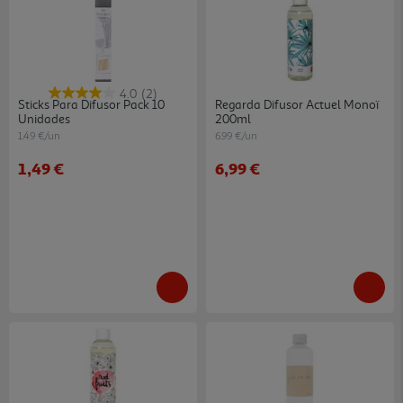
4.0
(2)
Sticks Para Difusor Pack 10
Regarda Difusor Actuel Monoï
Unidades
200ml
1.49 €/un
6.99 €/un
1,49 €
6,99 €