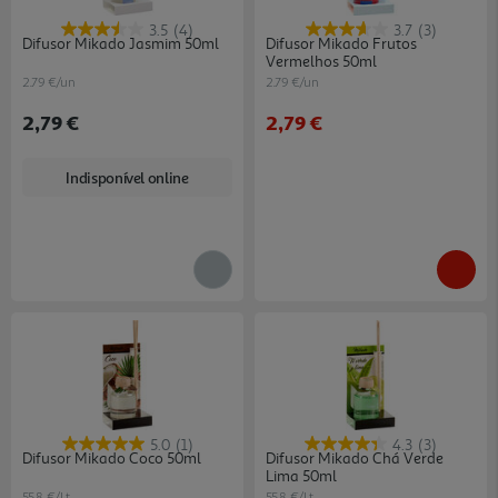
3.5
(4)
3.7
(3)
Difusor Mikado Jasmim 50ml
Difusor Mikado Frutos
Vermelhos 50ml
2.79 €/un
2.79 €/un
2,79 €
2,79 €
Indisponível online
5.0
(1)
4.3
(3)
Difusor Mikado Coco 50ml
Difusor Mikado Chá Verde
Lima 50ml
55.8 €/Lt
55.8 €/Lt