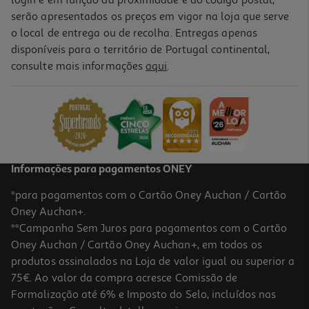
login e em função da proximidade e do código postal,
serão apresentados os preços em vigor na loja que serve
o local de entrega ou de recolha. Entregas apenas
disponíveis para o território de Portugal continental,
consulte mais informações
aqui
.
Informações para pagamentos ONEY
*para pagamentos com o Cartão Oney Auchan / Cartão
Oney Auchan+.
**Campanha Sem Juros para pagamentos com o Cartão
Oney Auchan / Cartão Oney Auchan+, em todos os
produtos assinalados na Loja de valor igual ou superior a
75€. Ao valor da compra acresce Comissão de
Formalização até 6% e Imposto do Selo, incluídos nas