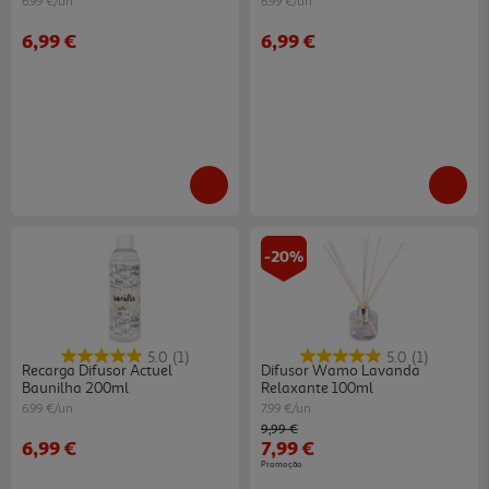
6.99 €/un
6.99 €/un
6,99 €
6,99 €
-20%
5.0
(1)
5.0
(1)
Recarga Difusor Actuel
Difusor Wamo Lavanda
Baunilha 200ml
Relaxante 100ml
6.99 €/un
7.99 €/un
Price reduced from
to
9,99 €
6,99 €
7,99 €
Promoção