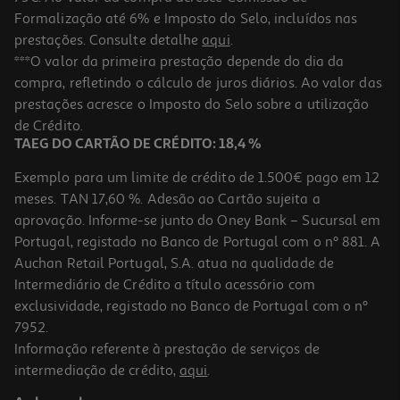
Formalização até 6% e Imposto do Selo, incluídos nas
prestações. Consulte detalhe
aqui
.
5.0
(1)
Alguidar Actuel Verde 10l
***O valor da primeira prestação depende do dia da
compra, refletindo o cálculo de juros diários. Ao valor das
3.99 €/un
prestações acresce o Imposto do Selo sobre a utilização
3,99 €
de Crédito.
TAEG DO CARTÃO DE CRÉDITO: 18,4 %
Exemplo para um limite de crédito de 1.500€ pago em 12
meses. TAN 17,60 %. Adesão ao Cartão sujeita a
aprovação. Informe-se junto do Oney Bank – Sucursal em
Portugal, registado no Banco de Portugal com o nº 881. A
Auchan Retail Portugal, S.A. atua na qualidade de
Intermediário de Crédito a título acessório com
exclusividade, registado no Banco de Portugal com o nº
7952.
Informação referente à prestação de serviços de
4.7
(3)
intermediação de crédito,
aqui
.
Alguidar Redondo 20l Cores Sortidas