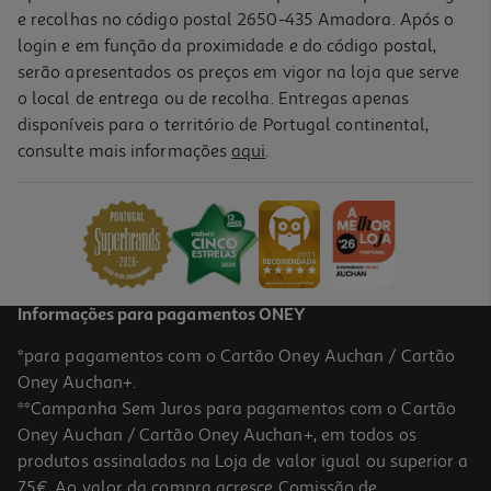
e recolhas no código postal 2650-435 Amadora. Após o
login e em função da proximidade e do código postal,
serão apresentados os preços em vigor na loja que serve
o local de entrega ou de recolha. Entregas apenas
disponíveis para o território de Portugal continental,
5.0
(1)
consulte mais informações
aqui
.
Alguidar Quadrado Actuel Verde 14l
4.99 €/un
4,99 €
Informações para pagamentos ONEY
*para pagamentos com o Cartão Oney Auchan / Cartão
Oney Auchan+.
**Campanha Sem Juros para pagamentos com o Cartão
Oney Auchan / Cartão Oney Auchan+, em todos os
produtos assinalados na Loja de valor igual ou superior a
75€. Ao valor da compra acresce Comissão de