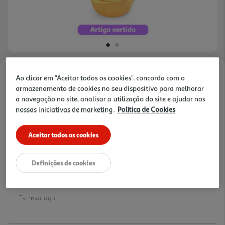
Ao clicar em "Aceitar todos os cookies", concorda com o
Faça a sua avaliação
armazenamento de cookies no seu dispositivo para melhorar
Ref. / EAN:
5601002053626
a navegação no site, analisar a utilização do site e ajudar nas
1.99 €/un
nossas iniciativas de marketing.
Política de Cookies
Aceitar todos os cookies
1,99 €
Definições de cookies
Notas de preparação