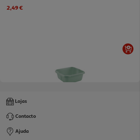
2,49 €
5.0
(2)
Alguidar Quadrado Actuel Verde 9.8l
Lojas
3.99 €/un
Contacto
3,99 €
Ajuda