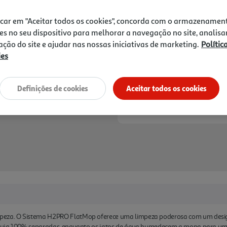
56,99 €
com água. A mopa de micro
água. Perfeito para qualquer 
icar em "Aceitar todos os cookies", concorda com o armazenamen
laváveis na máquina para um
Notas de preparação
es no seu dispositivo para melhorar a navegação no site, analisa
zação do site e ajudar nas nossas iniciativas de marketing.
Polític
ies
Definições de cookies
Aceitar todos os cookies
za. O Sistema H2PRO FlatMop oferece uma limpeza poderosa com um design
 suja 100% separadas, enquanto os jatos de água humedecem a mopa para um