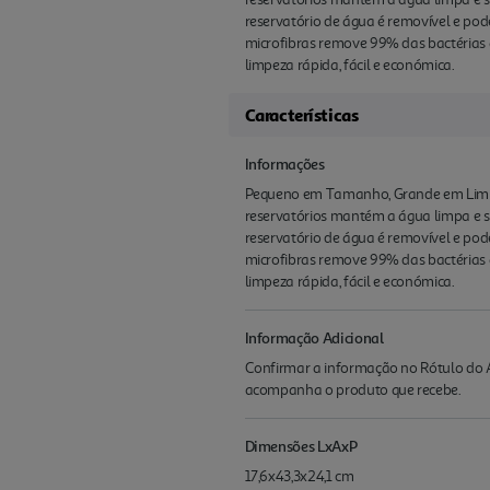
reservatório de água é removível e po
microfibras remove 99% das bactérias a
limpeza rápida, fácil e económica.
Características
Informações
Pequeno em Tamanho, Grande em Limpe
reservatórios mantém a água limpa e
reservatório de água é removível e po
microfibras remove 99% das bactérias a
limpeza rápida, fácil e económica.
Informação Adicional
Confirmar a informação no Rótulo do A
acompanha o produto que recebe.
Dimensões LxAxP
17,6x43,3x24,1 cm