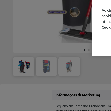
Ao cl
cooki
utili
Cook
Informações de Marketing
Pequeno em Tamanho, Grande em Limpe
reservatórios mantém a água limpa e