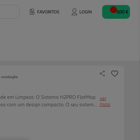
FAVORITOS
LOGIN
0,00 €
a avaliação
de em Limpeza. O Sistema H2PRO FlatMop
ver
mais
osa com um design compacto. O seu sistema
ém a água limpa e suja 100% separadas,
a humedecem a mopa para uma limpeza mais
 água é removível e pode ser enchido no lava-
r com um detergente à sua escolha ou apenas