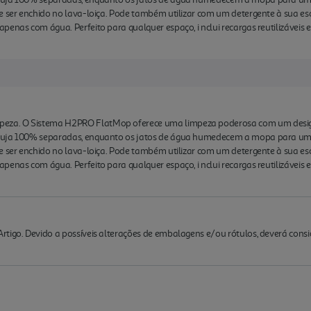
de ser enchido no lava-loiça. Pode também utilizar com um detergente à sua 
penas com água. Perfeito para qualquer espaço, i nclui recargas reutilizávei
za. O Sistema H2PRO FlatMop oferece uma limpeza poderosa com um design
 suja 100% separadas, enquanto os jatos de água humedecem a mopa para um
de ser enchido no lava-loiça. Pode também utilizar com um detergente à sua 
penas com água. Perfeito para qualquer espaço, i nclui recargas reutilizávei
rtigo. Devido a possíveis alterações de embalagens e/ou rótulos, deverá cons