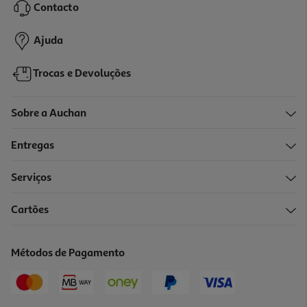
Contacto
1,99 €
Ajuda
Trocas e Devoluções
Flute Equip Home Luminarc Vidro 17cl
Sobre a Auchan
1.99 €/un
Entregas
1,99 €
Serviços
Indisponível online
Cartões
Cálice Doyenne Vidro 30cl
2.79 €/un
Métodos de Pagamento
2,79 €