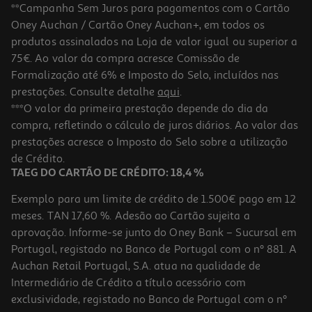
**Campanha Sem Juros para pagamentos com o Cartão
Oney Auchan / Cartão Oney Auchan+, em todos os
produtos assinalados na Loja de valor igual ou superior a
75€. Ao valor da compra acresce Comissão de
Formalização até 6% e Imposto do Selo, incluídos nas
prestações. Consulte detalhe
aqui
.
Copo Decorado Vidro 345ml
***O valor da primeira prestação depende do dia da
compra, refletindo o cálculo de juros diários. Ao valor das
3.99 €/un
prestações acresce o Imposto do Selo sobre a utilização
3,99 €
de Crédito.
TAEG DO CARTÃO DE CRÉDITO: 18,4 %
Exemplo para um limite de crédito de 1.500€ pago em 12
meses. TAN 17,60 %. Adesão ao Cartão sujeita a
aprovação. Informe-se junto do Oney Bank – Sucursal em
Portugal, registado no Banco de Portugal com o nº 881. A
Auchan Retail Portugal, S.A. atua na qualidade de
Intermediário de Crédito a título acessório com
exclusividade, registado no Banco de Portugal com o nº