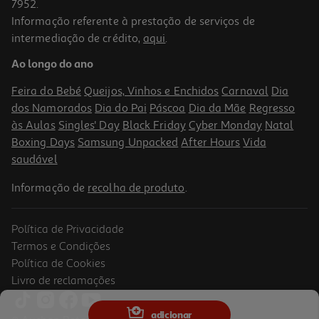
7952.
Informação referente à prestação de serviços de
intermediação de crédito,
aqui
.
Copo Decorado Vidro 345ml
Ao longo do ano
3.99 €/un
Feira do Bebé
Queijos, Vinhos e Enchidos
Carnaval
Dia
3,99 €
dos Namorados
Dia do Pai
Páscoa
Dia da Mãe
Regresso
às Aulas
Singles' Day
Black Friday
Cyber Monday
Natal
Boxing Days
Samsung Unpacked
After Hours
Vida
saudável
Informação de
recolha de produto
.
Política de Privacidade
Termos e Condições
Política de Cookies
Livro de reclamações
Calice Gemini Crisal Vidro 28cl
adicionar