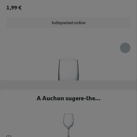
1,99 €
Indisponível online
Copo Equip Home Luminarc Vidro 28cl
A Auchan sugere-lhe...
1.89 €/un
1,89 €