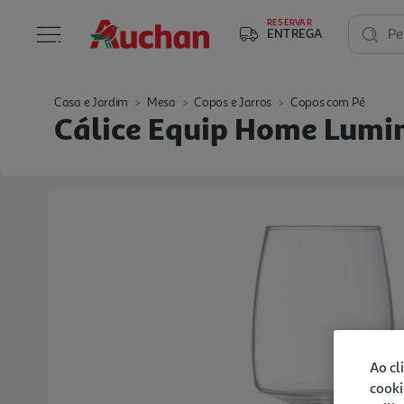
RESERVAR
ENTREGA
Pe
Casa e Jardim
Mesa
Copos e Jarros
Copos com Pé
Cálice Equip Home Lumin
Ao cl
cooki