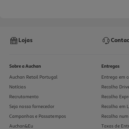
Lojas
Contac
Copo Equip Home Luminarc Vidro 28cl
1.89 €/un
1,89 €
Sobre a Auchan
Entregas
Auchan Retail Portugal
Entrega em c
Cálice Equip Home Luminarc Vidro 24cl
Notícias
Recolha Driv
1.89 €/un
Recrutamento
Recolha Expr
1,89 €
Seja nosso fornecedor
Recolha em L
Campanhas e Passatempos
Recolha num 
Auchan&Eu
Taxas de Ent