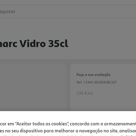
squisar
arc Vidro 35cl
Faça a sua avaliação
Ref. / EAN:
883314381337
1.99 €/un
1,99 €
icar em "Aceitar todos os cookies", concorda com o armazenamen
es no seu dispositivo para melhorar a navegação no site, analisa
Notas de preparação