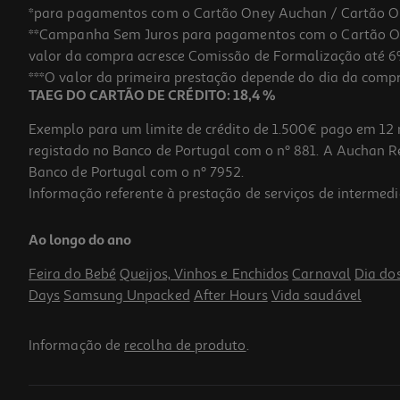
*para pagamentos com o Cartão Oney Auchan / Cartão O
**Campanha Sem Juros para pagamentos com o Cartão Oney
valor da compra acresce Comissão de Formalização até 6%
***O valor da primeira prestação depende do dia da compra,
TAEG DO CARTÃO DE CRÉDITO: 18,4 %
Exemplo para um limite de crédito de 1.500€ pago em 12 
registado no Banco de Portugal com o nº 881. A Auchan Ret
Banco de Portugal com o nº 7952.
Informação referente à prestação de serviços de intermedi
Calice Gemini Crisal Vidro 19cl
Ao longo do ano
1.69 €/un
Feira do Bebé
Queijos, Vinhos e Enchidos
Carnaval
Dia do
1,69 €
Days
Samsung Unpacked
After Hours
Vida saudável
Informação de
recolha de produto
.