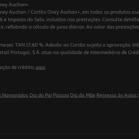
ney Auchan+.
 Auchan / Cartão Oney Auchan+, em todos os produtos assina
 e Imposto do Selo, incluídos nas prestações. Consulte detal
 refletindo o cálculo de juros diários. Ao valor das prestações
meses. TAN 17,60 %. Adesão ao Cartão sujeita a aprovação. In
ail Portugal, S.A. atua na qualidade de Intermediário de Crédi
5.0
(2)
ação de crédito,
aqui
.
s Namorados
Dia do Pai
Páscoa
Dia da Mãe
Regresso às Aulas