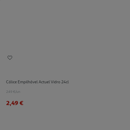
Copo Equip Home Luminarc Vidro 35cl
1.99 €/un
1,99 €
Cálice Empilhável Actuel Vidro 24cl
2.49 €/un
2,49 €