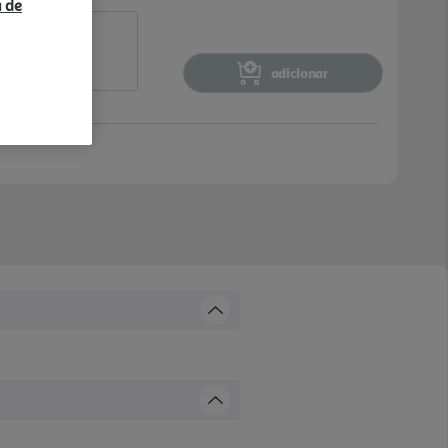
a de
adicionar