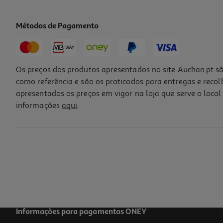
Métodos de Pagamento
Os preços dos produtos apresentados no site Auchan.pt sã
Flute Equip Home Luminarc Vidro 17cl
como referência e são os praticados para entregas e reco
1.99 €/un
apresentados os preços em vigor na loja que serve o local 
informações
aqui
.
1,99 €
Calice Gemini Crisal Vidro 28cl
1.99 €/un
1,99 €
Informações para pagamentos ONEY