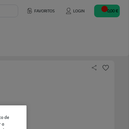
FAVORITOS
LOGIN
0,00 €
to de
r a