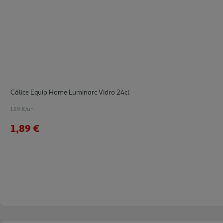
Cálice Equip Home Luminarc Vidro 24cl
1.89 €/un
1,89 €