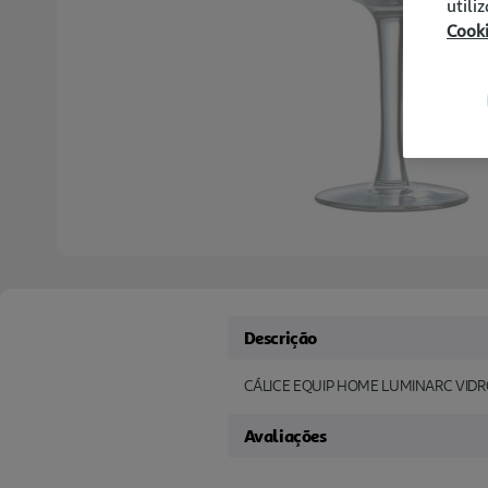
utili
Cook
Descrição
CÁLICE EQUIP HOME LUMINARC VIDR
Avaliações