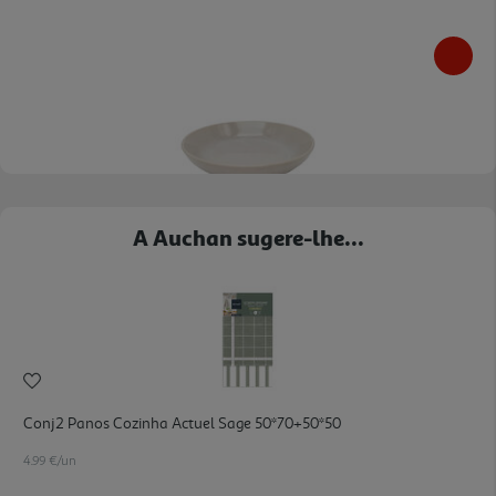
Prato De Sopa Luna Actuel Cinza Grés Ø22cm
A Auchan sugere-lhe...
6.99 €/un
6,99 €
Conj2 Panos Cozinha Actuel Sage 50*70+50*50
4.99 €/un