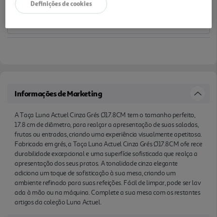
Definições de cookies
ou na máquina. Complete a sua mesa com os
restantes artigos da coleção Luna Actuel.
Informações de Marketing
A Taça Luna Actuel Cinza Grés Ø17.8CM tem o tamanho perfeito,
17.8 cm de diâmetro, para realçar a apresentação de suas saladas,
frutas ou entradas, criando uma experiência visualmente apetitosa.
Fabricada em grés, a Taça Luna Actuel Cinza Grés Ø17.8CM ofe rece
durabilidade excepcional e uma superfície sofisticada que realça a
apresentação dos seus pratos. A tonalidade cinza elegante
adiciona um toque de sofisticação à sua mesa, criando um
ambiente refinado para suas refeições. Fácil de limpar, pode ser lav
ada à mão ou na máquina. Complete a sua mesa com os restantes
artigos da coleção Luna Actuel.