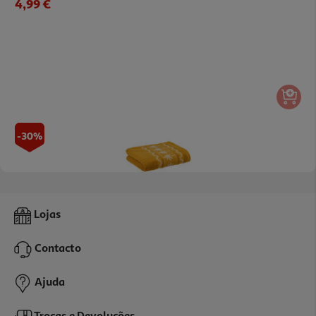
4,99 €
Prato De Sobremesa Luna Actuel Cinza Grés Ø20cm
5.99 €/un
-30%
5,99 €
Toalha De Mãos Com Barra Actuel Mel 450g 50x100cm
Lojas
3.49 €/un
Price reduced from
to
4,99 €
Contacto
3,49 €
Promoção
Ajuda