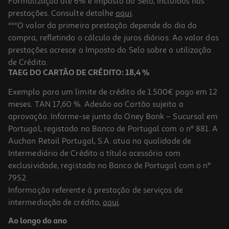
Formalização até 6% e Imposto do Selo, incluídos nas
prestações. Consulte detalhe
aqui
.
Toalhete Actuel Algodão 650g Verde 30x50cm
***O valor da primeira prestação depende do dia da
compra, refletindo o cálculo de juros diários. Ao valor das
2.19 €/un
prestações acresce o Imposto do Selo sobre a utilização
2,19 €
de Crédito.
TAEG DO CARTÃO DE CRÉDITO: 18,4 %
Exemplo para um limite de crédito de 1.500€ pago em 12
meses. TAN 17,60 %. Adesão ao Cartão sujeita a
aprovação. Informe-se junto do Oney Bank – Sucursal em
Portugal, registado no Banco de Portugal com o nº 881. A
Auchan Retail Portugal, S.A. atua na qualidade de
Intermediário de Crédito a título acessório com
exclusividade, registado no Banco de Portugal com o nº
7952.
Informação referente à prestação de serviços de
2.0
(1)
intermediação de crédito,
aqui
.
Saladeira Empilhável Actuel Vidro 13.8cm 14cl
Ao longo do ano
2.19 €/un