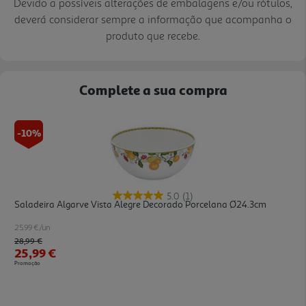
Devido a possíveis alterações de embalagens e/ou rótulos,
deverá considerar sempre a informação que acompanha o
produto que recebe.
Complete a sua compra
-10%
5.0
(1)
Saladeira Algarve Vista Alegre Decorado Porcelana Ø24.3cm
25.99 €/un
Price reduced from
to
28,99 €
25,99 €
Promoção