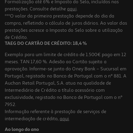
Formalização até 6% e Imposto do Selo, incluídos nas
prestações. Consulte detalhe
aqui
.
Travessa Porcelana Actuel Actuel Laranja 20cm
***O valor da primeira prestação depende do dia da
compra, refletindo o cálculo de juros diários. Ao valor das
6.99 €/un
prestações acresce o Imposto do Selo sobre a utilização
6,99 €
de Crédito.
-10%
TAEG DO CARTÃO DE CRÉDITO: 18,4 %
Exemplo para um limite de crédito de 1.500€ pago em 12
meses. TAN 17,60 %. Adesão ao Cartão sujeita a
4.5
(2)
aprovação. Informe-se junto do Oney Bank – Sucursal em
Taça Para Cereais Algarve Vista Alegre Decorado Porcelana
Ø17.1cm
Portugal, registado no Banco de Portugal com o nº 881. A
6.29 €/un
Auchan Retail Portugal, S.A. atua na qualidade de
Price reduced from
to
6,99 €
Intermediário de Crédito a título acessório com
6,29 €
exclusividade, registado no Banco de Portugal com o nº
Promoção
7952.
Informação referente à prestação de serviços de
intermediação de crédito,
aqui
.
Prato Porcelana Actuel Forma Ovo 20x16x2.5cm Cores Sortidas
Ao longo do ano
3.99 €/un