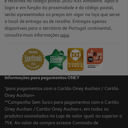
e recolhas no código postal 2650-435 Amadora. Após o
login e em função da proximidade e do código postal,
5,99 €
serão apresentados os preços em vigor na loja que serve
o local de entrega ou de recolha. Entregas apenas
disponíveis para o território de Portugal continental,
consulte mais informações
aqui
.
Travessa Porcelana Actuel Limão 20cm
6.99 €/un
6,99 €
-10%
Informações para pagamentos ONEY
*para pagamentos com o Cartão Oney Auchan / Cartão
5.0
(1)
Chávena De Chá Com Pires Algarve Vista Alegre Decorado
Oney Auchan+.
Porcelana Ø28.5cm
**Campanha Sem Juros para pagamentos com o Cartão
8.99 €/un
Price reduced from
to
9,99 €
Oney Auchan / Cartão Oney Auchan+, em todos os
8,99 €
produtos assinalados na Loja de valor igual ou superior a
Promoção
75€. Ao valor da compra acresce Comissão de