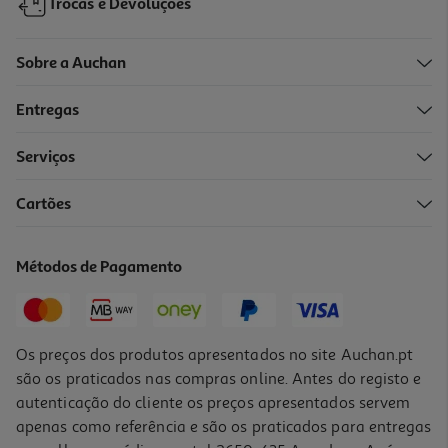
Trocas e Devoluções
5.0
(1)
Prato De Sobremesa Algarve Vista Alegre Decorado Porcelana
Ø21.1cm
Sobre a Auchan
5.99 €/un
5,99 €
Entregas
-25%
Serviços
Cartões
Travessa Grés Actuel Retangular Vermelho/azul 16x28cm
3 €/un
Métodos de Pagamento
Price reduced from
to
4,00 €
3,00 €
Promoção
Os preços dos produtos apresentados no site Auchan.pt
são os praticados nas compras online. Antes do registo e
5.0
(1)
autenticação do cliente os preços apresentados servem
Prato De Doce Algarve Vista Alegre Decorado Porcelana Ø19cm
apenas como referência e são os praticados para entregas
5.99 €/un