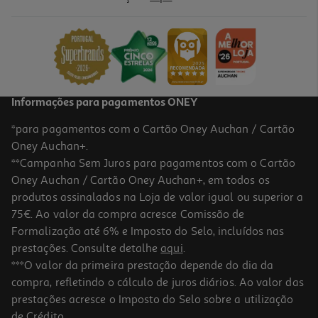
Prato Sobremesa Paros Actuel Grês Reativo 21cm
5.99 €/un
5,99 €
-10%
Informações para pagamentos ONEY
*para pagamentos com o Cartão Oney Auchan / Cartão
5.0
(1)
Saladeira Algarve Vista Alegre Decorado Porcelana Ø24.3cm
Oney Auchan+.
**Campanha Sem Juros para pagamentos com o Cartão
25.99 €/un
Price reduced from
to
28,99 €
Oney Auchan / Cartão Oney Auchan+, em todos os
25,99 €
produtos assinalados na Loja de valor igual ou superior a
Promoção
75€. Ao valor da compra acresce Comissão de
Formalização até 6% e Imposto do Selo, incluídos nas
prestações. Consulte detalhe
aqui
.
Prato De Sobremesa Dotty Actuel Branco Porcelana Ø19cm
***O valor da primeira prestação depende do dia da
compra, refletindo o cálculo de juros diários. Ao valor das
2.49 €/un
prestações acresce o Imposto do Selo sobre a utilização
2,49 €
de Crédito.