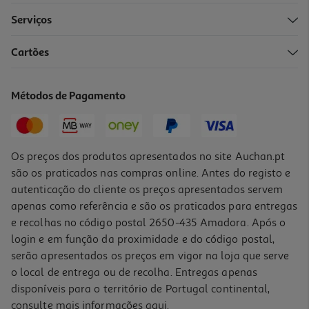
Promoção
Serviços
5.0
(1)
Cartões
Conjunto De 4 Pratos De Sobremesa Actuel Graphic Porcelana 19
Cm
9.99 €/un
Métodos de Pagamento
9,99 €
-17%
Os preços dos produtos apresentados no site Auchan.pt
são os praticados nas compras online. Antes do registo e
autenticação do cliente os preços apresentados servem
Prato De Servir Algarve Vista Alegre Decorado Porcelana Ø32cm
apenas como referência e são os praticados para entregas
24.99 €/un
e recolhas no código postal 2650-435 Amadora. Após o
Price reduced from
to
29,99 €
login e em função da proximidade e do código postal,
24,99 €
Promoção
serão apresentados os preços em vigor na loja que serve
o local de entrega ou de recolha. Entregas apenas
disponíveis para o território de Portugal continental,
3.0
(1)
consulte mais informações
aqui
.