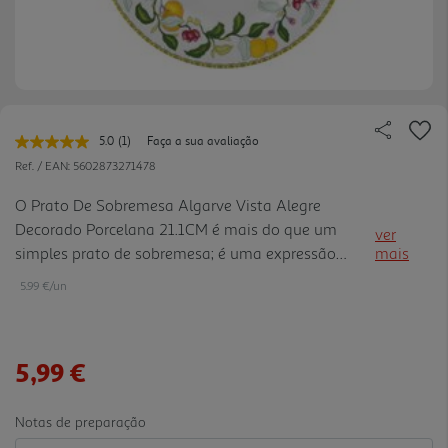
5.0
(1)
Faça a sua avaliação
Leu
uma
Ref. / EAN:
5602873271478
avaliação.
Link
O Prato De Sobremesa Algarve Vista Alegre
para
Decorado Porcelana 21.1CM é mais do que um
a
ver
mesma
simples prato de sobremesa; é uma expressão
mais
página.
refinada de arte e elegância. Com um design
5.99 €/un
encantador inspirado no Algarve, esta peça em
porcelana de qualidade transforma ca da
momento de degustação numa experiência visual
5,99 €
única. A coleção Algarve ostenta um deslumbrante
padrão decorativo que adiciona um toque de
charme e autenticidade à sua mesa. Fabricado pela
Notas de preparação
Vista Alegre em Portugal, o Prato De Sobremesa