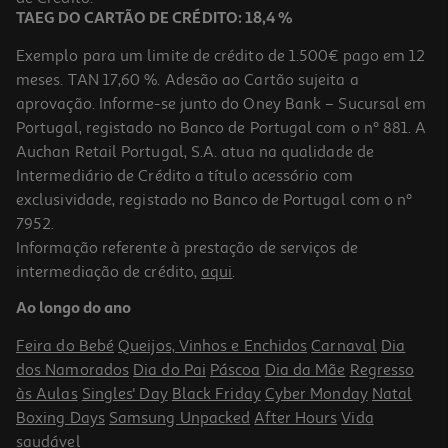
-10%
TAEG DO CARTÃO DE CRÉDITO: 18,4 %
Exemplo para um limite de crédito de 1.500€ pago em 12
meses. TAN 17,60 %. Adesão ao Cartão sujeita a
4.5
(2)
aprovação. Informe-se junto do Oney Bank – Sucursal em
Taça Para Cereais Algarve Vista Alegre Decorado Porcelana
Ø17.1cm
Portugal, registado no Banco de Portugal com o nº 881. A
6.29 €/un
Auchan Retail Portugal, S.A. atua na qualidade de
Price reduced from
to
6,99 €
Intermediário de Crédito a título acessório com
6,29 €
exclusividade, registado no Banco de Portugal com o nº
Promoção
7952.
Informação referente à prestação de serviços de
5.0
(1)
intermediação de crédito,
aqui
.
Prato Sobremesa Actuel Porcelana Botan 19cm
Ao longo do ano
3.49 €/un
Feira do Bebé
Queijos, Vinhos e Enchidos
Carnaval
Dia
3,49 €
-14%
dos Namorados
Dia do Pai
Páscoa
Dia da Mãe
Regresso
às Aulas
Singles' Day
Black Friday
Cyber Monday
Natal
Boxing Days
Samsung Unpacked
After Hours
Vida
saudável