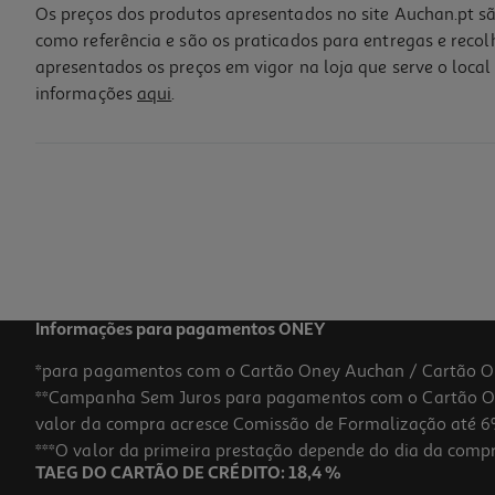
Os preços dos produtos apresentados no site Auchan.pt sã
como referência e são os praticados para entregas e reco
apresentados os preços em vigor na loja que serve o local 
informações
aqui
.
Tigela Oly Actuel Vidro 35cl
1.49 €/un
1,49 €
Informações para pagamentos ONEY
*para pagamentos com o Cartão Oney Auchan / Cartão O
**Campanha Sem Juros para pagamentos com o Cartão Oney
valor da compra acresce Comissão de Formalização até 6%
***O valor da primeira prestação depende do dia da compra,
TAEG DO CARTÃO DE CRÉDITO: 18,4 %