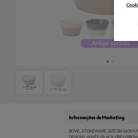
Cook
Informações de Marketing
BOWL, STONEWARE, SIZE DIA 140XH7
DESIGNS: WHITE/BLACK, GREY/BROW