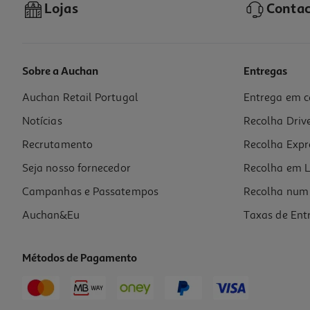
Lojas
Contac
Sobre a Auchan
Entregas
Auchan Retail Portugal
Entrega em c
Tigela Dog Actuel Porcelana 35cl
Notícias
Recolha Driv
6.99 €/un
Recrutamento
Recolha Expr
6,99 €
Seja nosso fornecedor
Recolha em L
Campanhas e Passatempos
Recolha num 
Auchan&Eu
Taxas de Ent
Métodos de Pagamento