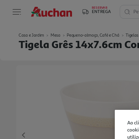
RESERVAR
ENTREGA
Pe
Casa e Jardim
Mesa
Pequeno-almoço, Café e Chá
Tigelas
Tigela Grês 14x7.6cm Co
Ao cl
cooki
utili
Previous