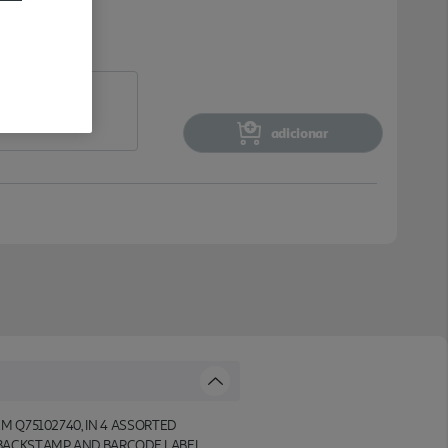
adicionar
M Q75102740, IN 4 ASSORTED
BACKSTAMP AND BARCODE LABEL.,