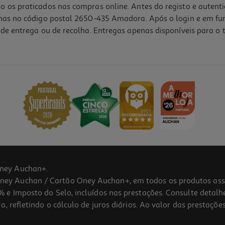
o os praticados nas compras online. Antes do registo e autent
lhas no código postal 2650-435 Amadora. Após o login e em fu
de entrega ou de recolha. Entregas apenas disponíveis para o t
ney Auchan+.
 Auchan / Cartão Oney Auchan+, em todos os produtos assina
 e Imposto do Selo, incluídos nas prestações. Consulte detal
 refletindo o cálculo de juros diários. Ao valor das prestações