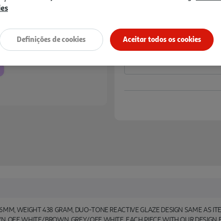
3,99 €
ies
Notas de preparação
Definições de cookies
Aceitar todos os cookies
6MM, WEIGHT 438 GRAM, DUO-TONE REACTIVE GLAZE DESIGN SAME AS ITE
N, OFF WHITE/BROWN, GREY/OFF WHITE, EACH PIECE WITH OUR DESIGN 