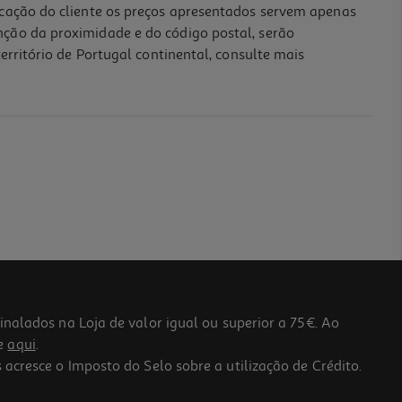
icação do cliente os preços apresentados servem apenas
nção da proximidade e do código postal, serão
erritório de Portugal continental, consulte mais
lados na Loja de valor igual ou superior a 75€. Ao
he
aqui
.
 acresce o Imposto do Selo sobre a utilização de Crédito.