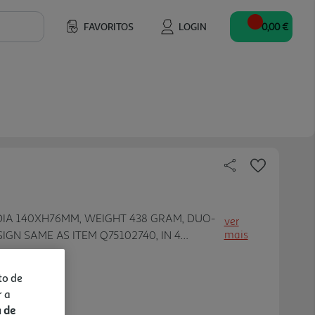
FAVORITOS
LOGIN
0,00 €
DIA 140XH76MM, WEIGHT 438 GRAM, DUO-
ver
mais
IGN SAME AS ITEM Q75102740, IN 4
E/BLACK, GREY/BROWN, OFF
WHITE, EACH PIECE WITH OUR DESIGN
to de
ABEL., ASS.:4
r a
a de