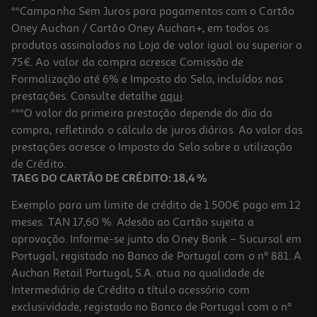
**Campanha Sem Juros para pagamentos com o Cartão
4.49 €/un
Oney Auchan / Cartão Oney Auchan+, em todos os
4,49 €
produtos assinalados na Loja de valor igual ou superior a
75€. Ao valor da compra acresce Comissão de
Formalização até 6% e Imposto do Selo, incluídos nas
prestações. Consulte detalhe
aqui
.
Prato Raso Petal Actuel Grês 27cm
***O valor da primeira prestação depende do dia da
compra, refletindo o cálculo de juros diários. Ao valor das
3.99 €/un
prestações acresce o Imposto do Selo sobre a utilização
3,99 €
de Crédito.
TAEG DO CARTÃO DE CRÉDITO: 18,4 %
Exemplo para um limite de crédito de 1.500€ pago em 12
meses. TAN 17,60 %. Adesão ao Cartão sujeita a
4.0
(1)
aprovação. Informe-se junto do Oney Bank – Sucursal em
Caneca Olympia Actuel Branco Porcelana 350ml
Portugal, registado no Banco de Portugal com o nº 881. A
3.49 €/un
Auchan Retail Portugal, S.A. atua na qualidade de
Intermediário de Crédito a título acessório com
3,49 €
exclusividade, registado no Banco de Portugal com o nº