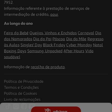
7952.
Informação referente à prestação de serviços de
intermediação de crédito,
aqui
.
Prato Raso Luna Actuel Cinza Grés Ø26.5cm
Ao longo do ano
6.99 €/un
Feira do Bebé
Queijos, Vinhos e Enchidos
Carnaval
Dia
6,99 €
dos Namorados
Dia do Pai
Páscoa
Dia da Mãe
Regresso
às Aulas
Singles' Day
Black Friday
Cyber Monday
Natal
Boxing Days
Samsung Unpacked
After Hours
Vida
saudável
Informação de
recolha de produto
.
Política de Privacidade
Termos e Condições
Política de Cookies
Livro de reclamações
5.0
(1)
Prato Raso Emerald Actuel Verde Grés Ø26.5cm
adicionar