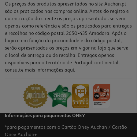
Os preços dos produtos apresentados no site Auchan.pt
são os praticados nas compras online. Antes do registo e
autenticação do cliente os preços apresentados servem
Molheira Olympia Actuel Branco Porcelana 350ml
apenas como referência e são os praticados para entregas
4.99 €/un
e recolhas no código postal 2650-435 Amadora. Após o
login e em função da proximidade e do código postal,
4,99 €
serão apresentados os preços em vigor na loja que serve
o local de entrega ou de recolha. Entregas apenas
Indisponível online
disponíveis para o território de Portugal continental,
consulte mais informações
aqui
.
Conjunto De 4 Pratos Rasos Actuel Grês 4 Cores 27.3 Cm
15.99 €/un
15,99 €
Informações para pagamentos ONEY
*para pagamentos com o Cartão Oney Auchan / Cartão
Tigela Olympia Actuel Branco Porcelana Ø13cm
Oney Auchan+.