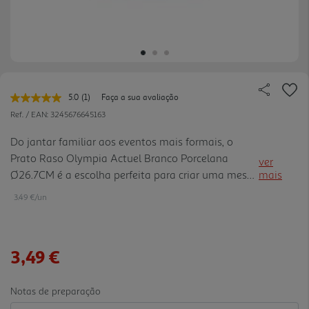
5.0
(1)
Faça a sua avaliação
Leu
uma
Ref. / EAN:
3245676645163
avaliação.
Link
Do jantar familiar aos eventos mais formais, o
para
Prato Raso Olympia Actuel Branco Porcelana
a
ver
mesma
Ø26.7CM é a escolha perfeita para criar uma mesa
mais
página.
que reflete sua apreciação pelo estilo e pela
3.49 €/un
qualidade. Sinta o prazer de saborear cada bocado
em um ambiente que c ombina sofisticação e
funcionalidade.Apresenta um design clássico que
3,49 €
se adapta a qualquer ocasião. Feito em porcelana
para resistir ao tempo, mantendo a delicadeza em
cada detalhe. O Prato Raso Olympia Actuel Branco
Notas de preparação
Porcelana Ø26.7CM pode ser combinado c om