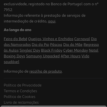
exclusividade, registado no Banco de Portugal com o nº
7952.
Informação referente à prestação de serviços de
4.9
(7)
intermediação de crédito,
aqui
.
Cebola Auchan Picada 400g
Ao longo do ano
2.47 €/Kg
Feira do Bebé
Queijos, Vinhos e Enchidos
Carnaval
Dia
0,99 €
dos Namorados
Dia do Pai
Páscoa
Dia da Mãe
Regresso
às Aulas
Singles' Day
Black Friday
Cyber Monday
Natal
Boxing Days
Samsung Unpacked
After Hours
Vida
saudável
Informação de
recolha de produto
.
Política de Privacidade
Termos e Condições
Política de Cookies
Livro de reclamações