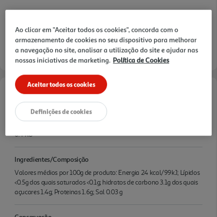
Ao clicar em "Aceitar todos os cookies", concorda com o
armazenamento de cookies no seu dispositivo para melhorar
a navegação no site, analisar a utilização do site e ajudar nas
nossas iniciativas de marketing.
Política de Cookies
Aceitar todos os cookies
Características
Definições de cookies
Quantidade Liquida
0.4 KG
Ingredientes/Composição
Valores médios por 100g de produto: Energia 24 kcal/99kJ; Lípidos
<0.5g dos quais saturados <0.1g; hidratos de carbono 3.1g dos quais
açucares 1.4g; Proteinas 1.6g; Sal 0.03 g
Conservação