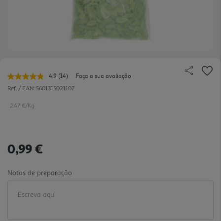
4.9
(14)
Faça a sua avaliação
Leu
14
Ref. / EAN:
5601315021107
avaliações.
Link
2.47 €/Kg
para
a
mesma
página.
0,99 €
Notas de preparação