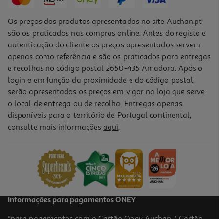
Os preços dos produtos apresentados no site Auchan.pt
são os praticados nas compras online. Antes do registo e
autenticação do cliente os preços apresentados servem
apenas como referência e são os praticados para entregas
e recolhas no código postal 2650-435 Amadora. Após o
login e em função da proximidade e do código postal,
serão apresentados os preços em vigor na loja que serve
o local de entrega ou de recolha. Entregas apenas
disponíveis para o território de Portugal continental,
4.7
(21)
consulte mais informações
aqui
.
Ervilhas Auchan Cozidas 750g
2.65 €/Kg
1,99 €
Informações para pagamentos ONEY
*para pagamentos com o Cartão Oney Auchan / Cartão