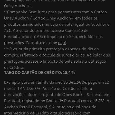
Oney Auchan+.
**Campanha Sem Juros para pagamentos com o Cartão
Oney Auchan / Cartão Oney Auchan+, em todos os
produtos assinalados na Loja de valor igual ou superior a
75€. Ao valor da compra acresce Comissão de
Formalização até 6% e Imposto do Selo, incluídos nas
prestações. Consulte detalhe
aqui
.
5.0
(1)
Tomate Auchan Em Cubos 400g
***O valor da primeira prestação depende do dia da
compra, refletindo o cálculo de juros diários. Ao valor das
2.23 €/Kg
prestações acresce o Imposto do Selo sobre a utilização
0,89 €
de Crédito.
TAEG DO CARTÃO DE CRÉDITO: 18,4 %
Exemplo para um limite de crédito de 1.500€ pago em 12
meses. TAN 17,60 %. Adesão ao Cartão sujeita a
aprovação. Informe-se junto do Oney Bank – Sucursal em
Portugal, registado no Banco de Portugal com o nº 881. A
Auchan Retail Portugal, S.A. atua na qualidade de
Intermediário de Crédito a título acessório com