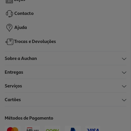
2.29 €/Kg
Contacto
2,29 €
Ajuda
Trocas e Devoluções
Sobre a Auchan
Entregas
Serviços
4.3
(56)
Cartões
Feijão Verde Auchan Extra Fino 1kg
1.69 €/Kg
Métodos de Pagamento
1,69 €