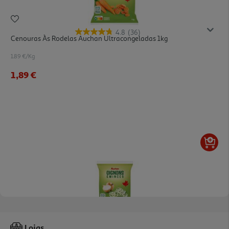
4.8
(36)
Cenouras Às Rodelas Auchan Ultracongeladas 1kg
1.89 €/Kg
1,89 €
4.4
(64)
Cebola Auchan Cortada Às Rodelas 1kg
Lojas