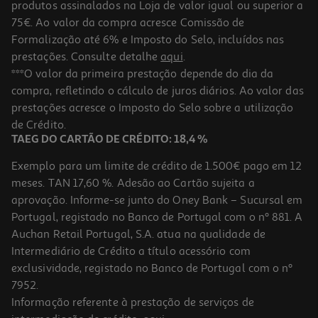
produtos assinalados na Loja de valor igual ou superior a
75€. Ao valor da compra acresce Comissão de
Formalização até 6% e Imposto do Selo, incluídos nas
prestações. Consulte detalhe
aqui
.
Escova Modeladora Qilive Q.7880 Branca 5 Em 1
***O valor da primeira prestação depende do dia da
compra, refletindo o cálculo de juros diários. Ao valor das
34.99 €/un
prestações acresce o Imposto do Selo sobre a utilização
34,99 €
de Crédito.
TAEG DO CARTÃO DE CRÉDITO: 18,4 %
Exemplo para um limite de crédito de 1.500€ pago em 12
meses. TAN 17,60 %. Adesão ao Cartão sujeita a
aprovação. Informe-se junto do Oney Bank – Sucursal em
Portugal, registado no Banco de Portugal com o nº 881. A
Auchan Retail Portugal, S.A. atua na qualidade de
Intermediário de Crédito a título acessório com
exclusividade, registado no Banco de Portugal com o nº
7952.
Informação referente à prestação de serviços de
3.0
(8)