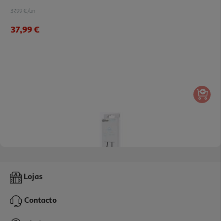
37.99 €/un
37,99 €
Adaptador Qilive G4217931 2 Rca M-Jack 35mm F
Lojas
4.99 €/un
Contacto
4,99 €