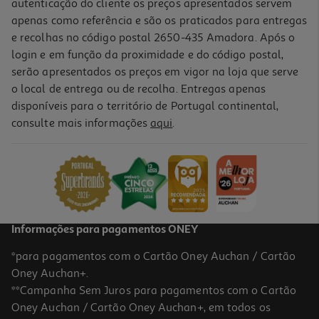
autenticação do cliente os preços apresentados servem
apenas como referência e são os praticados para entregas
e recolhas no código postal 2650-435 Amadora. Após o
login e em função da proximidade e do código postal,
serão apresentados os preços em vigor na loja que serve
o local de entrega ou de recolha. Entregas apenas
disponíveis para o território de Portugal continental,
4.4
(9)
consulte mais informações
aqui
.
Tapete P/rato Qilive Preto Ergonomico 841858
7.99 €/un
7,99 €
Informações para pagamentos ONEY
*para pagamentos com o Cartão Oney Auchan / Cartão
Oney Auchan+.
**Campanha Sem Juros para pagamentos com o Cartão
Oney Auchan / Cartão Oney Auchan+, em todos os