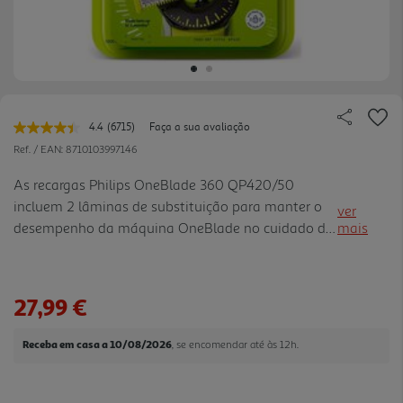
4.4
(6715)
Faça a sua avaliação
Leu
6715
Ref. / EAN:
8710103997146
avaliações.
Link
As recargas Philips OneBlade 360 QP420/50
para
incluem 2 lâminas de substituição para manter o
a
ver
mesma
desempenho da máquina OneBlade no cuidado da
mais
página.
barba. A lâmina 360 adaptase aos contornos do
rosto, ajudando a aparar, contornar e barbear pelos
de diferentes comprime ntos com maior controlo.
27,99 €
Compatíveis com várias pegas OneBlade e
OneBlade Pro, são fáceis de substituir e indicadas
Receba em casa a 10/08/2026
, se encomendar até às 12h.
para renovar a experiência de corte quando a
lâmina começa a apresentar desgaste.