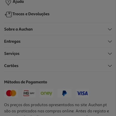
Ajuda
Trocas e Devoluções
Sobre a Auchan
Entregas
Serviços
4.7
(3)
Cartões
Adaptador Áudio Qilive G4217926 35 St F - 63 St M
2.99 €/un
Métodos de Pagamento
2,99 €
Os preços dos produtos apresentados no site Auchan.pt
são os praticados nas compras online. Antes do registo e