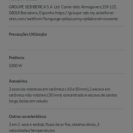
GROUPE SEB IBERICA S.A. Ltd. Carrer dels Almogavers, 119-123,
08018 Barcelona, Espanha https://groupe-seb.my.salesforce-
sites.com/webform?language=pt&country=pt&brand=rowenta
Precauções Utilização
.
Potência
1000 W
Acessórios
2 escovas rotativas em cerâmica ( 40 e 50 mm), 1 escova em
cerâmica não rotativa (30 mm) concentrado e escova de cerdas
larga, bolsa em veludo
Outras características
2 em 1: seca e estiliza, fluxo de ar frio, sistema iónico, 3
velocidades/temperaturas