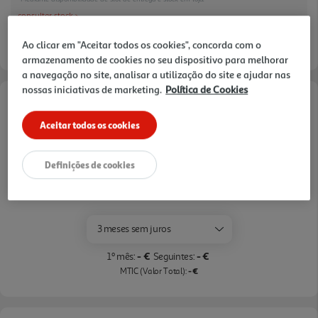
resultados suaves e brilhantes que nunca passam
consultar stock >.
despercebidos.
Ao clicar em "Aceitar todos os cookies", concorda com o
armazenamento de cookies no seu dispositivo para melhorar
a navegação no site, analisar a utilização do site e ajudar nas
nossas iniciativas de marketing.
Política de Cookies
Opções de Financiamento
Aceitar todos os cookies
Pague com o seu
Cartão Oney Auchan
Definições de cookies
saiba mais >
TAEG: 18,4%
3 meses sem juros
- €
- €
1º mês:
Seguintes:
- €
MTIC (Valor Total):