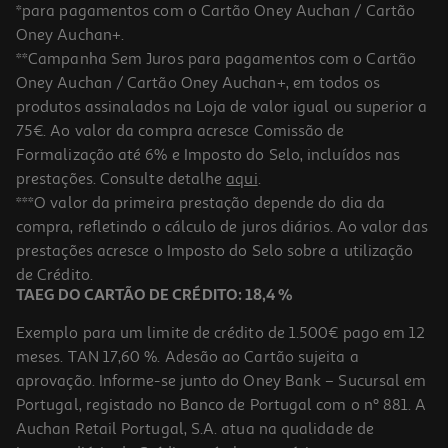
*para pagamentos com o Cartão Oney Auchan / Cartão
Oney Auchan+.
**Campanha Sem Juros para pagamentos com o Cartão
Oney Auchan / Cartão Oney Auchan+, em todos os
produtos assinalados na Loja de valor igual ou superior a
75€. Ao valor da compra acresce Comissão de
Formalização até 6% e Imposto do Selo, incluídos nas
prestações. Consulte detalhe
aqui
.
Modelador Cabelo Remington As8901 Hydraluxe 1200w
***O valor da primeira prestação depende do dia da
compra, refletindo o cálculo de juros diários. Ao valor das
39.99 €/un
prestações acresce o Imposto do Selo sobre a utilização
39,99 €
de Crédito.
TAEG DO CARTÃO DE CRÉDITO: 18,4 %
Exemplo para um limite de crédito de 1.500€ pago em 12
meses. TAN 17,60 %. Adesão ao Cartão sujeita a
aprovação. Informe-se junto do Oney Bank – Sucursal em
Portugal, registado no Banco de Portugal com o nº 881. A
Auchan Retail Portugal, S.A. atua na qualidade de