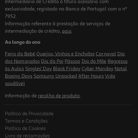
Intermediário de Crédito a título acessório com
exclusividade, registado no Banco de Portugal com o nº
7952.
Informação referente à prestação de serviços de
intermediação de crédito,
aqui
.
Escova Modeladora Qilive Q.7880 Branca 5 Em 1
Ao longo do ano
34.99 €/un
Feira do Bebé
Queijos, Vinhos e Enchidos
Carnaval
Dia
34,99 €
dos Namorados
Dia do Pai
Páscoa
Dia da Mãe
Regresso
às Aulas
Singles' Day
Black Friday
Cyber Monday
Natal
Boxing Days
Samsung Unpacked
After Hours
Vida
saudável
Informação de
recolha de produto
.
Política de Privacidade
Termos e Condições
Política de Cookies
Livro de reclamações