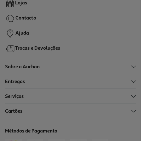
Modelador De Cabelo Rowenta Cf3460f0 Premium Care Precious
Lojas
Curls 200ºc
49.99 €/un
Contacto
49,99 €
Ajuda
Trocas e Devoluções
Sobre a Auchan
Entregas
Serviços
4.8
(12)
Cartões
Modelador De Cabelo Babyliss C454e Preto&rosa So Curls
49.99 €/un
Métodos de Pagamento
49,99 €