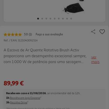
5.0
(1)
Faça a sua avaliação
Leu
uma
Ref. / EAN:
3121040092514
avaliação.
Link
A Escova de Ar Quente Rotativa Brush Activ
para
proporciona um desempenho excecional sempre,
a
ver
mesma
com 1.000 W de potência para uma secagem
mais
página.
rápida e sem esforço. Com um design ergonómico,
a Brush Activ permite cuidar do seu cabelo com
maior conforto e precisão, com resultados de nível
89,99 €
profissional graças às duas escovas rotativas (de
40 e 50 mm), uma escova não rotativade de 30
Receba em casa a 11/08/2026
, se encomendar até às 12h.
mm, ao concentrador de alta precisão e à escova
1h
Recolha em loja Express
*
de cerdas. O seu revestimento de cerâmica de alta
3h
Recolha Drive
*
qualidade permite o acabamento perfeito - para
*Mediante disponibilidade de slot de entrega e stock em loja.