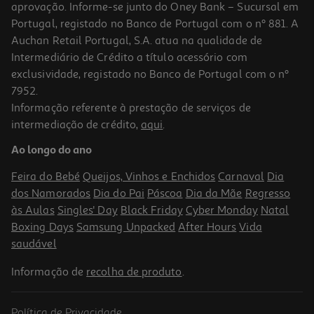
aprovação. Informe-se junto do Oney Bank – Sucursal em
Portugal, registado no Banco de Portugal com o nº 881. A
Auchan Retail Portugal, S.A. atua na qualidade de
Intermediário de Crédito a título acessório com
-13%
exclusividade, registado no Banco de Portugal com o nº
7952.
Informação referente à prestação de serviços de
4.1
(38)
intermediação de crédito,
aqui
.
Escova Modeladora Qilive Q.7880 5 Em 1 Cerâmica 1000w
Ao longo do ano
34.99 €/un
Price reduced from
to
39,99 €
Feira do Bebé
Queijos, Vinhos e Enchidos
Carnaval
Dia
34,99 €
dos Namorados
Dia do Pai
Páscoa
Dia da Mãe
Regresso
Promoção
às Aulas
Singles' Day
Black Friday
Cyber Monday
Natal
Boxing Days
Samsung Unpacked
After Hours
Vida
saudável
Informação de
recolha de produto
.
Política de Privacidade