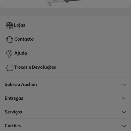
Modelador De Cabelo Rowenta Cf3460f0 Premium Care Precious
Lojas
Curls 200ºc
49.99 €/un
Contacto
49,99 €
Ajuda
Trocas e Devoluções
Sobre a Auchan
Entregas
Serviços
5.0
(1)
Cartões
Escova Modeladora De Cabelo Rowenta Ub9540f0 Brush Activ