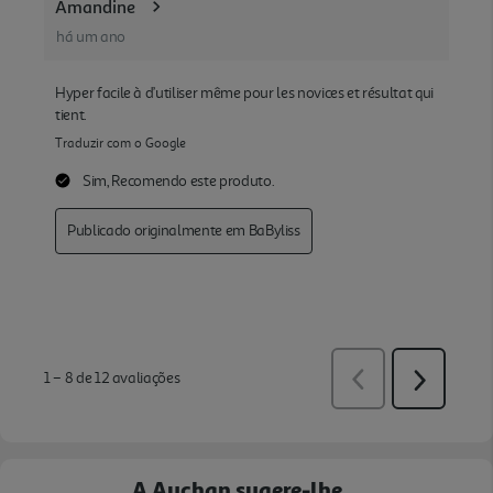
A Auchan sugere-lhe...