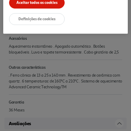
Características
Aceitar todos os cookies
Potência
Definições de cookies
1 W
Acessórios
Aquecimento instantâneo . Apagado automático . Botões
bloqueáveis . Luva e tapete termoresistente . Cabo giratório de 2,5
Outras características
. Ferro cônico de 13 a 25 x 140 mm . Revestimento de cerâmica com
quartz . 6 temperaturas: de 160°C a 210°C . Sistema de aquecimento
Advanced Ceramic TechnologyTM
Garantia
36 Meses
Avaliações