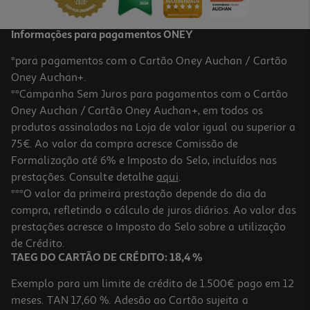
Informações para pagamentos ONEY
*para pagamentos com o Cartão Oney Auchan / Cartão
Oney Auchan+.
**Campanha Sem Juros para pagamentos com o Cartão
Oney Auchan / Cartão Oney Auchan+, em todos os
produtos assinalados na Loja de valor igual ou superior a
75€. Ao valor da compra acresce Comissão de
Formalização até 6% e Imposto do Selo, incluídos nas
prestações. Consulte detalhe
aqui
.
Escova Modeladora Rowenta K.lagerfeld Cf634lf0
***O valor da primeira prestação depende do dia da
compra, refletindo o cálculo de juros diários. Ao valor das
59.99 €/un
prestações acresce o Imposto do Selo sobre a utilização
59,99 €
de Crédito.
TAEG DO CARTÃO DE CRÉDITO: 18,4 %
Exemplo para um limite de crédito de 1.500€ pago em 12
meses. TAN 17,60 %. Adesão ao Cartão sujeita a