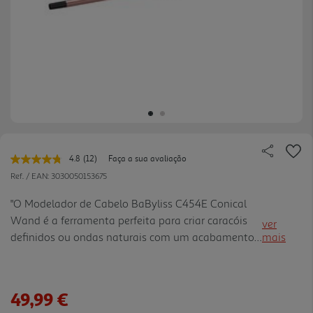
4.8
(12)
Faça a sua avaliação
Leu
12
Ref. / EAN:
3030050153675
avaliações.
Link
"O Modelador de Cabelo BaByliss C454E Conical
para
Wand é a ferramenta perfeita para criar caracóis
a
ver
mesma
definidos ou ondas naturais com um acabamento
mais
página.
profissional. Graças ao seu cilindro cónico de 1325
mm com revestimento em quartzocerâmica e ao
comprimento extral ongo, é ideal para modelar
49,99 €
todos os tipos de cabelo, inclusive os mais