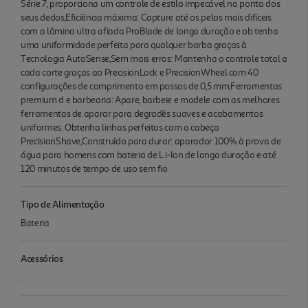
Série 7, proporciona um controle de estilo impecável na ponta dos
seus dedos,Eficiência máxima: Capture até os pelos mais difíceis
com a lâmina ultra afiada ProBlade de longa duração e ob tenha
uma uniformidade perfeita para qualquer barba graças à
Tecnologia AutoSense,Sem mais erros: Mantenha o controle total a
cada corte graças ao PrecisionLock e PrecisionWheel com 40
configurações de comprimento em passos de 0,5 mm,Ferramentas
premium d e barbearia: Apare, barbeie e modele com as melhores
ferramentas de aparar para degradês suaves e acabamentos
uniformes. Obtenha linhas perfeitas com a cabeça
PrecisionShave,Construído para durar: aparador 100% à prova de
água para homens com bateria de L i-Ion de longa duração e até
120 minutos de tempo de uso sem fio
Tipo de Alimentação
Bateria
Acessórios
.