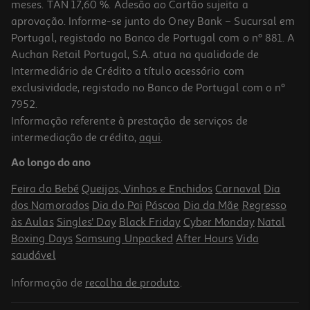
meses. TAN 17,60 %. Adesão ao Cartão sujeita a
aprovação. Informe-se junto do Oney Bank – Sucursal em
Portugal, registado no Banco de Portugal com o nº 881. A
Auchan Retail Portugal, S.A. atua na qualidade de
Intermediário de Crédito a título acessório com
exclusividade, registado no Banco de Portugal com o nº
7952.
Informação referente à prestação de serviços de
intermediação de crédito,
aqui
.
Aparador Multifunções Braun Mgk3540 8 Em 1
Ao longo do ano
41.99 €/un
Feira do Bebé
Queijos, Vinhos e Enchidos
Carnaval
Dia
41,99 €
dos Namorados
Dia do Pai
Páscoa
Dia da Mãe
Regresso
às Aulas
Singles' Day
Black Friday
Cyber Monday
Natal
Boxing Days
Samsung Unpacked
After Hours
Vida
saudável
Informação de
recolha de produto
.