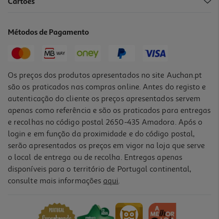
3.0
(2)
Cartões
Aparador Corporal Remington Bht2000a
47.99 €/un
Métodos de Pagamento
47,99 €
Os preços dos produtos apresentados no site Auchan.pt
são os praticados nas compras online. Antes do registo e
autenticação do cliente os preços apresentados servem
apenas como referência e são os praticados para entregas
e recolhas no código postal 2650-435 Amadora. Após o
login e em função da proximidade e do código postal,
serão apresentados os preços em vigor na loja que serve
o local de entrega ou de recolha. Entregas apenas
disponíveis para o território de Portugal continental,
4.3
(1713)
consulte mais informações
aqui
.
Aparador Multifunções Philips Mg5921/15 Série 5000 10 Em 1
59.99 €/un