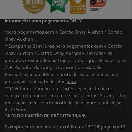
59,99 €
Informações para pagamentos ONEY
*para pagamentos com o Cartão Oney Auchan / Cartão
Oney Auchan+.
**Campanha Sem Juros para pagamentos com o Cartão
Oney Auchan / Cartão Oney Auchan+, em todos os
produtos assinalados na Loja de valor igual ou superior a
75€. Ao valor da compra acresce Comissão de
Formalização até 6% e Imposto do Selo, incluídos nas
prestações. Consulte detalhe
aqui
.
5.0
(1)
Aparador Multifunções Braun Mgk5540 9 Em 1 Para Barba Cabelo
***O valor da primeira prestação depende do dia da
E Corpo
compra, refletindo o cálculo de juros diários. Ao valor das
67.99 €/un
prestações acresce o Imposto do Selo sobre a utilização
67,99 €
de Crédito.
TAEG DO CARTÃO DE CRÉDITO: 18,4 %
Exemplo para um limite de crédito de 1.500€ pago em 12