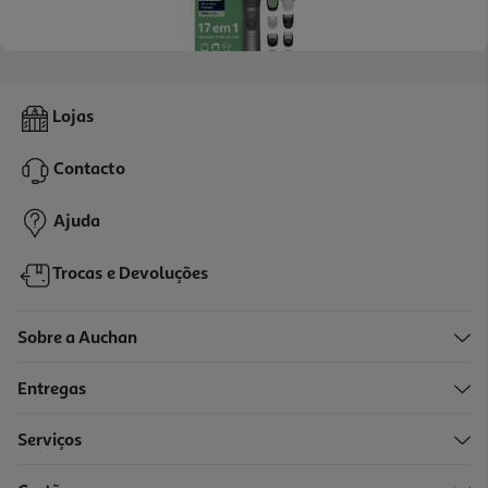
4.4
(3090)
Aparador Multigroom Philips Mg7941/15 Série 7000 17 Em 1
Lojas
69.99 €/un
Contacto
69,99 €
Ajuda
Trocas e Devoluções
Sobre a Auchan
Entregas
Serviços