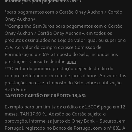
Informações para pagamentos ONEY
*para pagamentos com o Cartão Oney Auchan / Cartão
Oney Auchan+.
**Campanha Sem Juros para pagamentos com o Cartão
Oney Auchan / Cartão Oney Auchan+, em todos os
produtos assinalados na Loja de valor igual ou superior a
75€. Ao valor da compra acresce Comissão de
Formalização até 6% e Imposto do Selo, incluídos nas
prestações. Consulte detalhe
aqui
.
Aparador De Barba Braun Xt5100 3 Em 1
***O valor da primeira prestação depende do dia da
compra, refletindo o cálculo de juros diários. Ao valor das
67.99 €/un
prestações acresce o Imposto do Selo sobre a utilização
67,99 €
de Crédito.
TAEG DO CARTÃO DE CRÉDITO: 18,4 %
Exemplo para um limite de crédito de 1.500€ pago em 12
meses. TAN 17,60 %. Adesão ao Cartão sujeita a
aprovação. Informe-se junto do Oney Bank – Sucursal em
Portugal, registado no Banco de Portugal com o nº 881. A