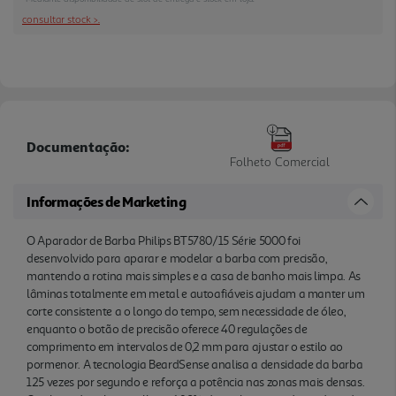
reforça a potência nas zonas mais densas. O
consultar stock >.
coletor de pelos recolhe até 80% dos pelos
aparados, reduzindo a sujidade no lavatório. Com
pentes Lift & Trim para orientar os pelos para as
lâminas e autonomia até 100 minutos, é uma
opção prática para contornos, manute nção da
barba curta ou estilos mais definidos no dia a dia.
Documentação:
Folheto Comercial
Informações de Marketing
O Aparador de Barba Philips BT5780/15 Série 5000 foi
desenvolvido para aparar e modelar a barba com precisão,
mantendo a rotina mais simples e a casa de banho mais limpa. As
lâminas totalmente em metal e autoafiáveis ajudam a manter um
corte consistente a o longo do tempo, sem necessidade de óleo,
enquanto o botão de precisão oferece 40 regulações de
comprimento em intervalos de 0,2 mm para ajustar o estilo ao
pormenor. A tecnologia BeardSense analisa a densidade da barba
125 vezes por segundo e reforça a potência nas zonas mais densas.