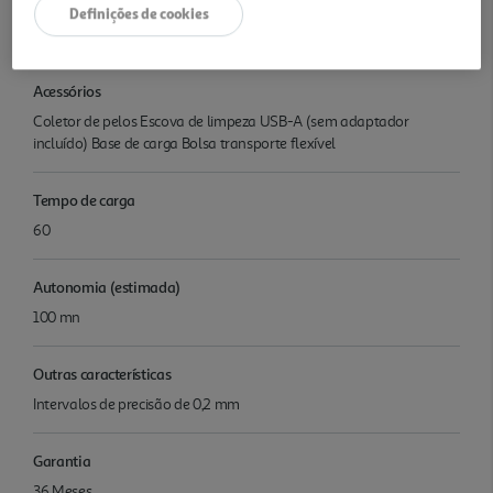
Tipo de Alimentação
Definições de cookies
Bateria, Corrente eletrica
Acessórios
Coletor de pelos Escova de limpeza USB-A (sem adaptador
incluído) Base de carga Bolsa transporte flexível
Tempo de carga
60
Autonomia (estimada)
100 mn
Outras características
Intervalos de precisão de 0,2 mm
Garantia
36 Meses