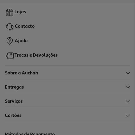
4.6
(4421)
Aparador De Barba Philips Série 3000 Bt3665/15 Com 20 Níveis E
Lojas
80 Minutos
49.99 €/un
Contacto
49,99 €
Ajuda
Trocas e Devoluções
Sobre a Auchan
Entregas
Serviços
Cartões
Aparador De Barba Braun Bt5560 Série 5 120 Min Wet & Dry
77.99 €/un
Métodos de Pagamento