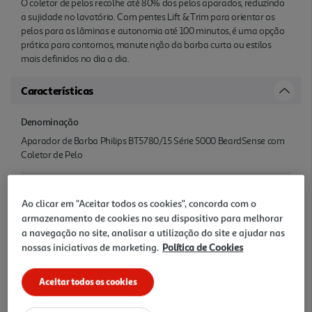
O coletor de pelos recolhe até 80% dos pelos aparados, reduzindo
a sujidade no lavatório. Com pentes Lift & Trim para orientar os
pelos para as lâminas e autonomia até 100 minutos, é uma opção
prática para contornos, manute nção da barba curta ou estilos
mais definidos no dia a dia.
Características
Denominação
Aparador de Barba Philips BT5780/15 Série 5000 BeardSense com
Coletor de Pelo
Nome e Morada
Ao clicar em "Aceitar todos os cookies", concorda com o
Philips Consumer Lifestyle B.V. Tussendiepen 4 Drachten 9206 AD
armazenamento de cookies no seu dispositivo para melhorar
Netherlands www.philips.com/support
a navegação no site, analisar a utilização do site e ajudar nas
nossas iniciativas de marketing.
Política de Cookies
Precauções Utilização
Consultar manual instruções
Aceitar todos os cookies