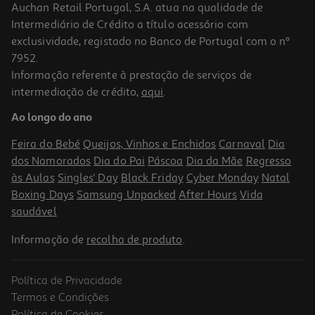
Auchan Retail Portugal, S.A. atua na qualidade de
Intermediário de Crédito a título acessório com
exclusividade, registado no Banco de Portugal com o nº
7952.
Informação referente à prestação de serviços de
4.0
(1)
intermediação de crédito,
aqui
.
Aparador Corporal 3 Em 1 Qilive Q.7213
Ao longo do ano
21.99 €/un
Feira do Bebé
Queijos, Vinhos e Enchidos
Carnaval
Dia
21,99 €
dos Namorados
Dia do Pai
Páscoa
Dia da Mãe
Regresso
às Aulas
Singles' Day
Black Friday
Cyber Monday
Natal
Boxing Days
Samsung Unpacked
After Hours
Vida
saudável
Informação de
recolha de produto
.
Política de Privacidade
Termos e Condições
Política de Cookies