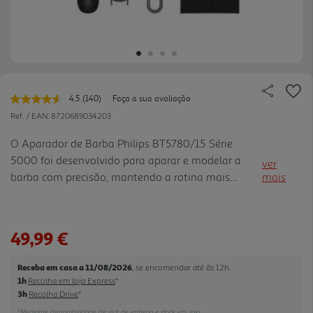
4.5
(140)
Faça a sua avaliação
Leu
140
Ref. / EAN:
8720689034203
avaliações.
Link
O Aparador de Barba Philips BT5780/15 Série
para
5000 foi desenvolvido para aparar e modelar a
a
ver
mesma
barba com precisão, mantendo a rotina mais
mais
página.
simples e a casa de banho mais limpa. As lâminas
totalmente em metal e autoafiáveis ajudam a
manter um corte consistente a o longo do tempo,
49,99 €
sem necessidade de óleo, enquanto o botão de
precisão oferece 40 regulações de comprimento em
Receba em casa a 11/08/2026
, se encomendar até às 12h.
intervalos de 0,2 mm para ajustar o estilo ao
1h
Recolha em loja Express
*
pormenor. A tecnologia BeardSense analisa a
3h
Recolha Drive
*
densidade da barba 125 vezes por segundo e
*Mediante disponibilidade de slot de entrega e stock em loja.