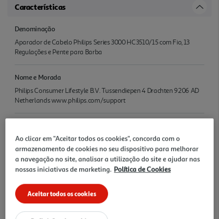
Características
Denominação
Aparador de Cabelo Philips Series 3000 HC3510/15 com Fio, 13
Regulações e Pente para Barba
Nome e Morada
Philips Consumer Lifestyle B.V. Tussendiepen 4 Drachten 9206 AD
Netherlands www.philips.com/support
Precauções Utilização
Ao clicar em "Aceitar todos os cookies", concorda com o
Ler instruções
armazenamento de cookies no seu dispositivo para melhorar
a navegação no site, analisar a utilização do site e ajudar nas
Potência
nossas iniciativas de marketing.
Política de Cookies
100 a 240 V W
Aceitar todos os cookies
Acessórios
Pentes para cabelo e barba ajustáveis - escova de limpeza .