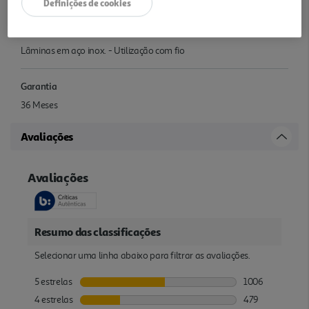
Definições de cookies
Outras características
Lâminas em aço inox. - Utilização com fio
Garantia
36 Meses
Avaliações