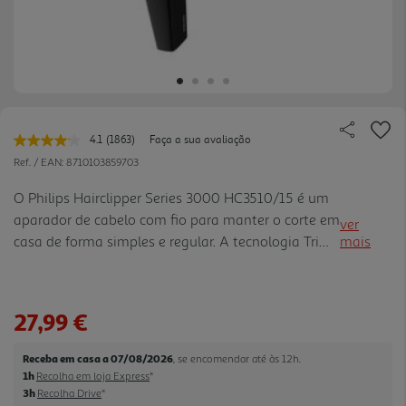
4.1
(1863)
Faça a sua avaliação
Leu
1863
Ref. / EAN:
8710103859703
avaliações.
Link
O Philips Hairclipper Series 3000 HC3510/15 é um
para
aparador de cabelo com fio para manter o corte em
a
ver
mesma
casa de forma simples e regular. A tecnologia Trim-
mais
página.
n-Flow ajuda a evitar que o cabelo fique preso no
pente, enquanto a tecnologia DualCut, com
lâminas dupla s autoafiáveis em aço inoxidável,
27,99 €
favorece um corte rápido e preciso. As 13
regulações de comprimento permitem ajustar o
Receba em casa a 07/08/2026
, se encomendar até às 12h.
resultado ao estilo pretendido, e o pente de barba
1h
Recolha em loja Express
*
incluído acrescenta versatilidade para cuidar
3h
Recolha Drive
*