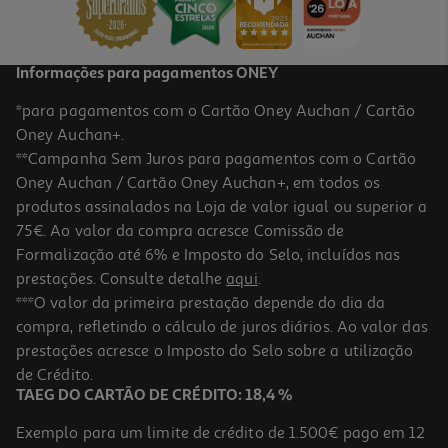
46,99 €
Informações para pagamentos ONEY
*para pagamentos com o Cartão Oney Auchan / Cartão
Oney Auchan+.
**Campanha Sem Juros para pagamentos com o Cartão
Oney Auchan / Cartão Oney Auchan+, em todos os
produtos assinalados na Loja de valor igual ou superior a
75€. Ao valor da compra acresce Comissão de
Formalização até 6% e Imposto do Selo, incluídos nas
prestações. Consulte detalhe
aqui
.
3.0
(2)
Aparador Corporal Remington Bht2000a
***O valor da primeira prestação depende do dia da
compra, refletindo o cálculo de juros diários. Ao valor das
47.99 €/un
prestações acresce o Imposto do Selo sobre a utilização
47,99 €
de Crédito.
TAEG DO CARTÃO DE CRÉDITO: 18,4 %
Exemplo para um limite de crédito de 1.500€ pago em 12