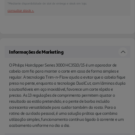
também do rosto. Para a rotina de cui dado
*Mediante disponibilidade de slot de entrega e stock em loja.
pessoal, é uma solução prática que combina
consultar stock >.
utilização simples, funcionamento contínuo ligado
à corrente e um acabamento uniforme no dia a dia.
Informações de Marketing
O Philips Hairclipper Series 3000 HC3510/15 é um aparador de
cabelo com fio para manter o corte em casa de forma simples e
regular. A tecnologia Trim-n-Flow ajuda a evitar que o cabelo fique
preso no pente, enquanto a tecnologia DualCut, com lâminas dupla
s autoafiáveis em aço inoxidável, favorece um corte rápido e
preciso. As 13 regulações de comprimento permitem ajustar o
resultado ao estilo pretendido, e o pente de barba incluído
acrescenta versatilidade para cuidar também do rosto. Para a
rotina de cui dado pessoal, é uma solução prática que combina
utilização simples, funcionamento contínuo ligado à corrente e um
acabamento uniforme no dia a dia.