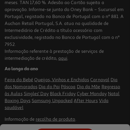
meses. TAN 17,60 %. Adesão ao Cartão sujeita a
aprovação. Informe-se junto do Oney Bank – Sucursal em
Portugal, registado no Banco de Portugal com o nº 881. A
Auchan Retail Portugal, S.A. atua na qualidade de
Intermediário de Crédito a título acessório com
exclusividade, registado no Banco de Portugal com o nº
7952.
Informação referente à prestação de serviços de
intermediação de crédito,
aqui
.
Aparador De Cabelo Rowenta Nomad Tn1410f0 Sem Fio
Ao longo do ano
32.99 €/un
Feira do Bebé
Queijos, Vinhos e Enchidos
Carnaval
Dia
32,99 €
dos Namorados
Dia do Pai
Páscoa
Dia da Mãe
Regresso
às Aulas
Singles' Day
Black Friday
Cyber Monday
Natal
Boxing Days
Samsung Unpacked
After Hours
Vida
saudável
Informação de
recolha de produto
.