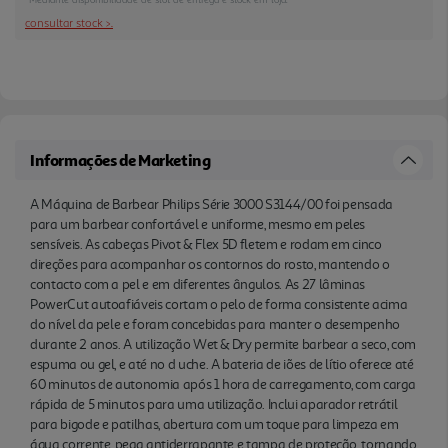
até no d uche. A bateria de iões de lítio oferece até
consultar stock >.
60 minutos de autonomia após 1 hora de
carregamento, com carga rápida de 5 minutos para
uma utilização. Inclui aparador retrátil para bigode
e patilhas, abertura com um toque para limpeza
em água corrente, pega antiderrapante e tampa de
Informações de Marketing
proteção, tornando a rotina mais prática em casa
ou em viagem.
A Máquina de Barbear Philips Série 3000 S3144/00 foi pensada
para um barbear confortável e uniforme, mesmo em peles
sensíveis. As cabeças Pivot & Flex 5D fletem e rodam em cinco
direções para acompanhar os contornos do rosto, mantendo o
contacto com a pel e em diferentes ângulos. As 27 lâminas
PowerCut autoafiáveis cortam o pelo de forma consistente acima
do nível da pele e foram concebidas para manter o desempenho
durante 2 anos. A utilização Wet & Dry permite barbear a seco, com
espuma ou gel, e até no d uche. A bateria de iões de lítio oferece até
60 minutos de autonomia após 1 hora de carregamento, com carga
rápida de 5 minutos para uma utilização. Inclui aparador retrátil
para bigode e patilhas, abertura com um toque para limpeza em
água corrente, pega antiderrapante e tampa de proteção, tornando