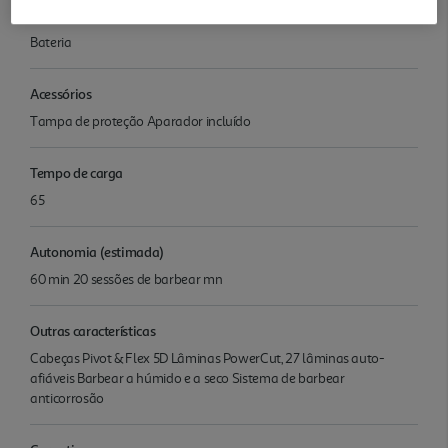
Tipo de Alimentação
Bateria
Acessórios
Tampa de proteção Aparador incluído
Tempo de carga
65
Autonomia (estimada)
60 min 20 sessões de barbear mn
Outras características
Cabeças Pivot & Flex 5D Lâminas PowerCut, 27 lâminas auto-
afiáveis Barbear a húmido e a seco Sistema de barbear
anticorrosão