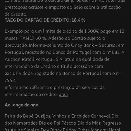
compra, refletindo o cálculo de juros diários. Ao valor das
224.99 €/un
prestações acresce o Imposto do Selo sobre a utilização
224,99 €
de Crédito.
TAEG DO CARTÃO DE CRÉDITO: 18,4 %
Exemplo para um limite de crédito de 1.500€ pago em 12
meses. TAN 17,60 %. Adesão ao Cartão sujeita a
aprovação. Informe-se junto do Oney Bank – Sucursal em
Portugal, registado no Banco de Portugal com o nº 881. A
Auchan Retail Portugal, S.A. atua na qualidade de
Intermediário de Crédito a título acessório com
exclusividade, registado no Banco de Portugal com o nº
7952.
Informação referente à prestação de serviços de
4.2
(2502)
intermediação de crédito,
aqui
.
Máquina De Barbear Philips S3341/13 Série 3000 Wet & Dry
Ao longo do ano
94.99 €/un
Feira do Bebé
Queijos, Vinhos e Enchidos
Carnaval
Dia
94,99 €
dos Namorados
Dia do Pai
Páscoa
Dia da Mãe
Regresso
às Aulas
Singles' Day
Black Friday
Cyber Monday
Natal