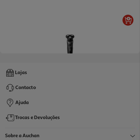
4.0
(372)
Máquina De Barbear Philips Série 5000 S5467/17 Wet & Dry
Lojas
99.99 €/un
Contacto
99,99 €
Ajuda
Trocas e Devoluções
Sobre a Auchan