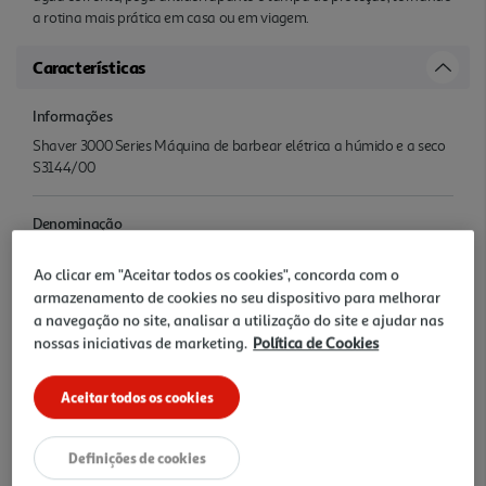
a rotina mais prática em casa ou em viagem.
Características
Informações
Shaver 3000 Series Máquina de barbear elétrica a húmido e a seco
S3144/00
Denominação
Máquina de Barbear Philips Série 3000 S3144/00 Wet & Dry 60 min
Ao clicar em "Aceitar todos os cookies", concorda com o
armazenamento de cookies no seu dispositivo para melhorar
Nome e Morada
a navegação no site, analisar a utilização do site e ajudar nas
Philips Consumer Lifestyle B.V. Tussendiepen 4 Drachten 9206 AD
nossas iniciativas de marketing.
Política de Cookies
Netherlands www.philips.com/support
Aceitar todos os cookies
Precauções Utilização
Ler instruções
Definições de cookies