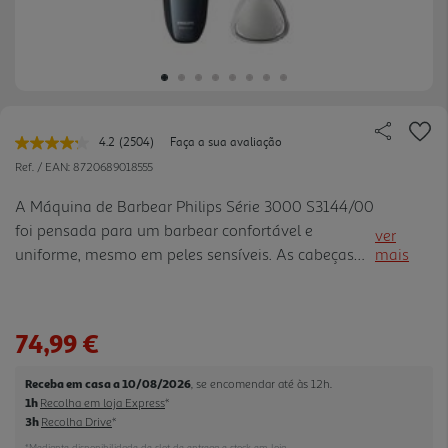
4.2
(2504)
Faça a sua avaliação
Leu
2504
Ref. / EAN:
8720689018555
avaliações.
Link
A Máquina de Barbear Philips Série 3000 S3144/00
para
foi pensada para um barbear confortável e
a
ver
mesma
uniforme, mesmo em peles sensíveis. As cabeças
mais
página.
Pivot & Flex 5D fletem e rodam em cinco direções
para acompanhar os contornos do rosto,
mantendo o contacto com a pel e em diferentes
74,99 €
ângulos. As 27 lâminas PowerCut autoafiáveis
cortam o pelo de forma consistente acima do nível
Receba em casa a 10/08/2026
, se encomendar até às 12h.
da pele e foram concebidas para manter o
1h
Recolha em loja Express
*
desempenho durante 2 anos. A utilização Wet &
3h
Recolha Drive
*
Dry permite barbear a seco, com espuma ou gel, e
*Mediante disponibilidade de slot de entrega e stock em loja.