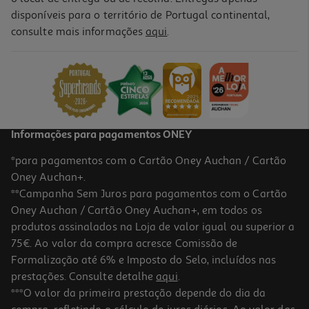
disponíveis para o território de Portugal continental,
4.3
(2992)
consulte mais informações
aqui
.
Máquina De Barbear Philips S5880/50 Série 5000 Skiniq
149.99 €/un
149,99 €
Informações para pagamentos ONEY
*para pagamentos com o Cartão Oney Auchan / Cartão
Oney Auchan+.
**Campanha Sem Juros para pagamentos com o Cartão
Oney Auchan / Cartão Oney Auchan+, em todos os
produtos assinalados na Loja de valor igual ou superior a
75€. Ao valor da compra acresce Comissão de
Formalização até 6% e Imposto do Selo, incluídos nas
prestações. Consulte detalhe
aqui
.
5.0
(1)
Máquina De Barbear Braun Series 7 72-G1200s Cinzenta
***O valor da primeira prestação depende do dia da